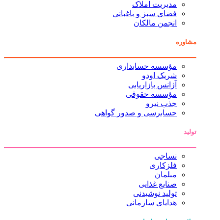
مدیریت املاک
فضای سبز و باغبانی
انجمن مالکان
مشاوره
مؤسسه حسابداری
شریک اودو
آژانس بازاریابی
مؤسسه حقوقی
جذب نیرو
حسابرسی و صدور گواهی
تولید
نساجی
فلزکاری
مبلمان
صنایع غذایی
تولید نوشیدنی
هدایای سازمانی