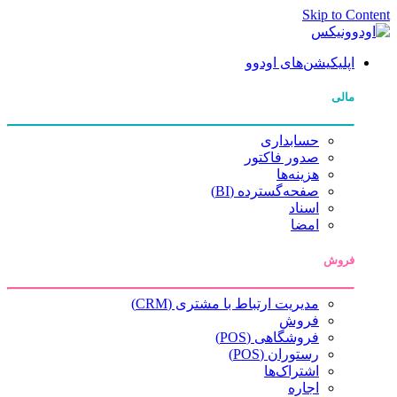
Skip to Content
اپلیکیشن‌های اودوو
مالی
حسابداری
صدور فاکتور
هزینه‌ها
صفحه‌گسترده (BI)
اسناد
امضا
فروش
مدیریت ارتباط با مشتری (CRM)
فروش
فروشگاهی (POS)
رستوران (POS)
اشتراک‌ها
اجاره