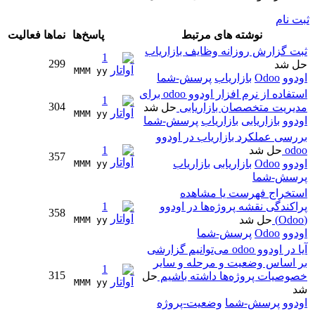
ثبت نام
نوشته های مرتبط
پاسخ‌ها
نماها
فعالیت
ثبت گزارش روزانه وظایف بازاریاب
1
299
حل شد
MMM yy 
اودوو
Odoo
بازاریاب
پرسش-شما
استفاده از نرم افزار اودوو odoo برای
1
304
مدیریت متخصصان بازاریابی
حل شد
MMM yy 
اودوو
بازاریابی
بازاریاب
پرسش-شما
بررسی عملکرد بازاریاب در اودوو
odoo
حل شد
1
357
اودوو
Odoo
بازاریابی
بازاریاب
MMM yy 
پرسش-شما
استخراج فهرست یا مشاهده
پراکندگی نقشه پروژه‌ها در اودوو
1
358
(Odoo)
حل شد
MMM yy 
اودوو
Odoo
پرسش-شما
آیا در اودوو odoo می‌توانیم گزارشی
بر اساس وضعیت و مرحله و سایر
1
315
خصوصیات پروژه‌ها داشته باشیم
حل
MMM yy 
شد
اودوو
پرسش-شما
وضعیت-پروژه