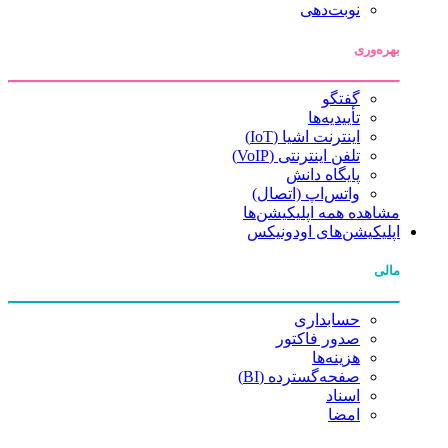
نوبت‌دهی
بهره‌وری
گفتگو
تأییدیه‌ها
اینترنت اشیا (IoT)
تلفن اینترنتی (VoIP)
پایگاه دانش
واتس‌اپ (اتصال)
مشاهده همه اپلیکیشن‌ها
اپلیکیشن‌های اودونیکس
مالی
حسابداری
صدور فاکتور
هزینه‌ها
صفحه‌گسترده (BI)
اسناد
امضا