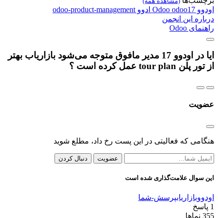
برچسب‌ها
(مشاهده همه)
اودوو
odoo17
Odoo
ادوو
odoo-product-management
درباره این انجمن
راهنمای Odoo
ایا در اودوو 17 مدیر مافوق متوجه می‌شود بازاریاب بهتر
از تور پلن tour plan عمل کرده است ؟
عضویت
هنگامی که فعالیتی در این پست رخ داد، مطلع شوید
عضویت
دنبال کردن
این سوال علامت‌گذاری شده است
اودوو
بازاریاب
پرسش-شما
1
پاسخ
355
نماها