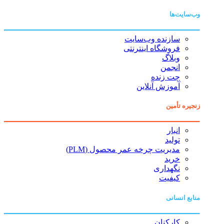
وب‌سایت‌ها
سازنده وب‌سایت
فروشگاه اینترنتی
وبلاگ
انجمن
چت زنده
آموزش آنلاین
زنجیره تأمین
انبار
تولید
مدیریت چرخه عمر محصول (PLM)
خرید
نگهداری
کیفیت
منابع انسانی
کارکنان