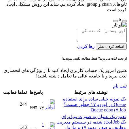
تابع‌های chain و group ایجاد کرده‌ایم. شاید این روش مشکلی ایجاد
کرده است.
0
رها کردن
اضافه کردن نظر
از بحث لذت می برید؟ فقط مطالعه نکنید، بپیوندید!
همین امروز یک حساب کاربری ایجاد کنید تا از ویژگی های انحصاری
لذت ببرید و با جامعه عالی ما تعامل داشته باشید!
ثبت نام
نوشته های مرتبط
پاسخ‌ها
نماها
فعالیت
یک نمونه خیلی ساده برای استفاده
۰
244
Queue در اودوو ۱۷ چطور هست؟
MMM yy 
Queue
odoo۱۷
Job
تعیین یک عنوان به صورت پویا برای
یک Job ایجاد شده، در سیستم مدیریت
1
143
وظایف و صف اودوو ۱۷ و ماژول