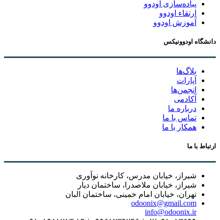
پیاده‌سازی اودوو
ارتقاء اودوو
آموزش اودوو
دانشگاه اودوونیکس
بلاگ‌ها
آپارات
انجمن‌ها
آکادمی
درباره ما
تماس با ما
همکار با ما
ارتباط با ما
شیراز، خیابان مدرس، کارخانه نوآوری
شیراز، خیابان ملاصدرا، ساختمان دیار
تهران، خیابان امام خمینی، ساختمان البان
odoonix@gmail.com
info@odoonix.ir