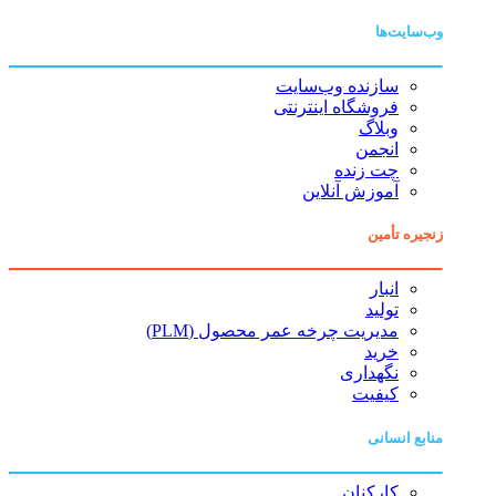
وب‌سایت‌ها
سازنده وب‌سایت
فروشگاه اینترنتی
وبلاگ
انجمن
چت زنده
آموزش آنلاین
زنجیره تأمین
انبار
تولید
مدیریت چرخه عمر محصول (PLM)
خرید
نگهداری
کیفیت
منابع انسانی
کارکنان