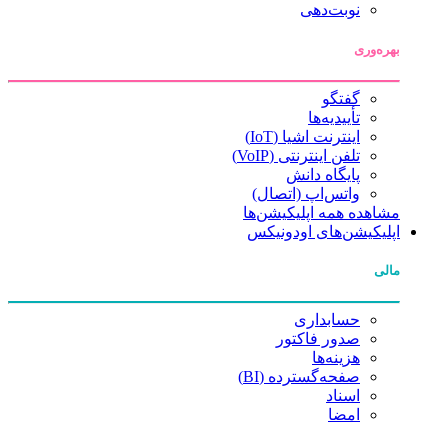
نوبت‌دهی
بهره‌وری
گفتگو
تأییدیه‌ها
اینترنت اشیا (IoT)
تلفن اینترنتی (VoIP)
پایگاه دانش
واتس‌اپ (اتصال)
مشاهده همه اپلیکیشن‌ها
اپلیکیشن‌های اودونیکس
مالی
حسابداری
صدور فاکتور
هزینه‌ها
صفحه‌گسترده (BI)
اسناد
امضا