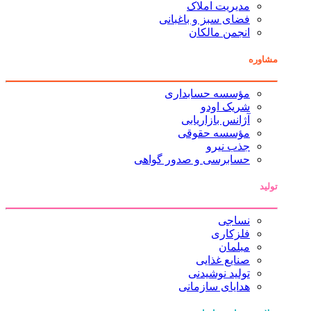
مدیریت املاک
فضای سبز و باغبانی
انجمن مالکان
مشاوره
مؤسسه حسابداری
شریک اودو
آژانس بازاریابی
مؤسسه حقوقی
جذب نیرو
حسابرسی و صدور گواهی
تولید
نساجی
فلزکاری
مبلمان
صنایع غذایی
تولید نوشیدنی
هدایای سازمانی