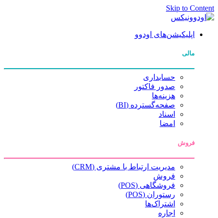
Skip to Content
اپلیکیشن‌های اودوو
مالی
حسابداری
صدور فاکتور
هزینه‌ها
صفحه‌گسترده (BI)
اسناد
امضا
فروش
مدیریت ارتباط با مشتری (CRM)
فروش
فروشگاهی (POS)
رستوران (POS)
اشتراک‌ها
اجاره