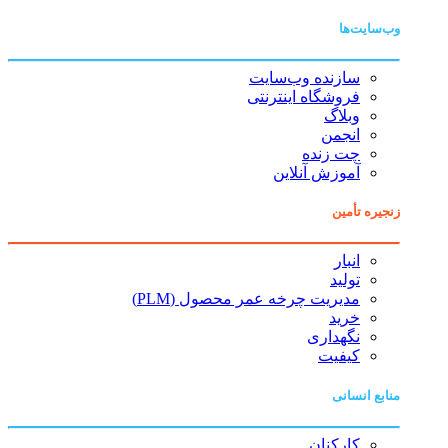
وب‌سایت‌ها
سازنده وب‌سایت
فروشگاه اینترنتی
وبلاگ
انجمن
چت زنده
آموزش آنلاین
زنجیره تأمین
انبار
تولید
مدیریت چرخه عمر محصول (PLM)
خرید
نگهداری
کیفیت
منابع انسانی
کارکنان