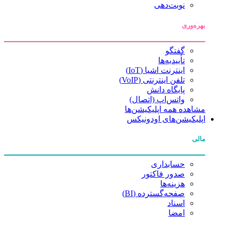
نوبت‌دهی
بهره‌وری
گفتگو
تأییدیه‌ها
اینترنت اشیا (IoT)
تلفن اینترنتی (VoIP)
پایگاه دانش
واتس‌اپ (اتصال)
مشاهده همه اپلیکیشن‌ها
اپلیکیشن‌های اودونیکس
مالی
حسابداری
صدور فاکتور
هزینه‌ها
صفحه‌گسترده (BI)
اسناد
امضا