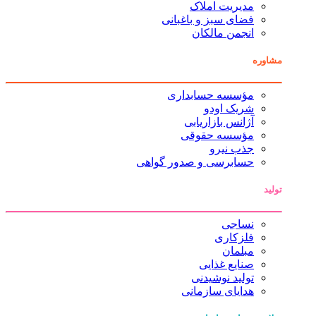
مدیریت املاک
فضای سبز و باغبانی
انجمن مالکان
مشاوره
مؤسسه حسابداری
شریک اودو
آژانس بازاریابی
مؤسسه حقوقی
جذب نیرو
حسابرسی و صدور گواهی
تولید
نساجی
فلزکاری
مبلمان
صنایع غذایی
تولید نوشیدنی
هدایای سازمانی