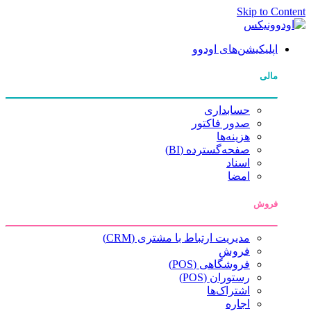
Skip to Content
اپلیکیشن‌های اودوو
مالی
حسابداری
صدور فاکتور
هزینه‌ها
صفحه‌گسترده (BI)
اسناد
امضا
فروش
مدیریت ارتباط با مشتری (CRM)
فروش
فروشگاهی (POS)
رستوران (POS)
اشتراک‌ها
اجاره