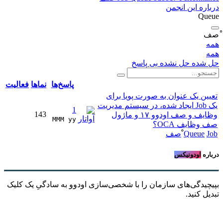
درباره این انجمن
Queue
ْصف
همه
همه
حل شده
حل نشده
بی پاسخ
پاسخ‌ها
نماها
فعالیت
تعیین یک عنوان به صورت پویا برای
یک Job ایجاد شده، در سیستم مدیریت
1
143
وظایف و صف اودوو ۱۷ و ماژول
MMM yy 
صف وظایف OCA؟
Job
Queue
ْصف
درباره
اودونیکس
بپیچیدگی‌های سازمان را با شخصی‌سازی اودوو به سادگیِ یک کلیک
تبدیل کنید.