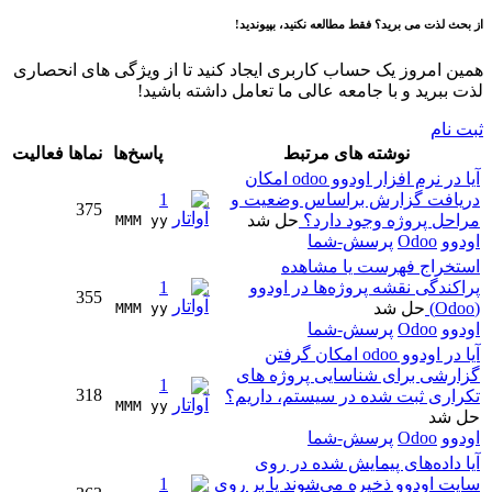
از بحث لذت می برید؟ فقط مطالعه نکنید، بپیوندید!
همین امروز یک حساب کاربری ایجاد کنید تا از ویژگی های انحصاری
لذت ببرید و با جامعه عالی ما تعامل داشته باشید!
ثبت نام
نوشته های مرتبط
پاسخ‌ها
نماها
فعالیت
آیا در نرم افزار اودوو odoo امکان
دریافت گزارش براساس وضعیت و
1
375
مراحل پروژه وجود دارد؟
حل شد
MMM yy 
اودوو
Odoo
پرسش-شما
استخراج فهرست یا مشاهده
پراکندگی نقشه پروژه‌ها در اودوو
1
355
(Odoo)
حل شد
MMM yy 
اودوو
Odoo
پرسش-شما
آیا در اودوو odoo امکان گرفتن
گزارشی برای شناسایی پروژه های
1
318
تکراری ثبت شده در سیستم، داریم؟
MMM yy 
حل شد
اودوو
Odoo
پرسش-شما
آیا داده‌های پیمایش شده در روی
سایت اودوو ذخیره می‌شوند یا بر روی
1