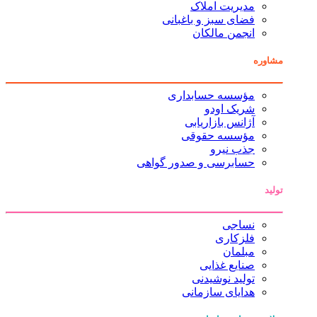
مدیریت املاک
فضای سبز و باغبانی
انجمن مالکان
مشاوره
مؤسسه حسابداری
شریک اودو
آژانس بازاریابی
مؤسسه حقوقی
جذب نیرو
حسابرسی و صدور گواهی
تولید
نساجی
فلزکاری
مبلمان
صنایع غذایی
تولید نوشیدنی
هدایای سازمانی