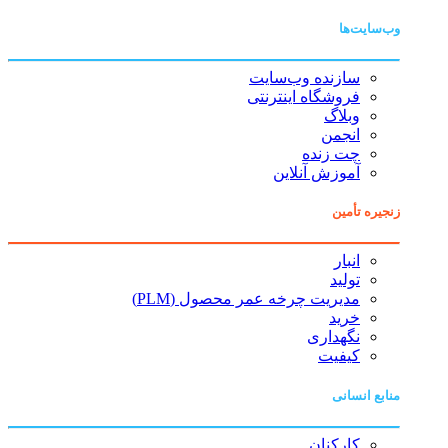
وب‌سایت‌ها
سازنده وب‌سایت
فروشگاه اینترنتی
وبلاگ
انجمن
چت زنده
آموزش آنلاین
زنجیره تأمین
انبار
تولید
مدیریت چرخه عمر محصول (PLM)
خرید
نگهداری
کیفیت
منابع انسانی
کارکنان