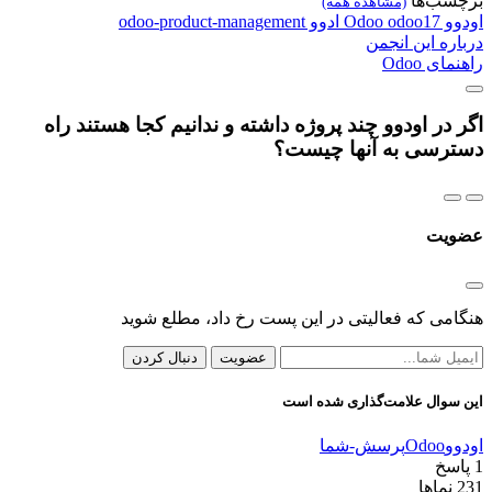
برچسب‌ها
(مشاهده همه)
اودوو
odoo17
Odoo
ادوو
odoo-product-management
درباره این انجمن
راهنمای Odoo
اگر در اودوو چند پروژه داشته و ندانیم کجا هستند راه
دسترسی به آنها چیست؟
عضویت
هنگامی که فعالیتی در این پست رخ داد، مطلع شوید
عضویت
دنبال کردن
این سوال علامت‌گذاری شده است
اودوو
Odoo
پرسش-شما
1
پاسخ
231
نماها