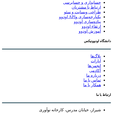
حسابداری و حسابرسی
ارتباط با مشتریان
طراحی وبسایت و سئو
یکپارچه‌سازی وAPI اودوو
پیاده‌سازی اودوو
ارتقاء اودوو
آموزش اودوو
دانشگاه اودوونیکس
بلاگ‌ها
آپارات
انجمن‌ها
آکادمی
درباره ما
تماس با ما
همکار با ما
ارتباط با ما
شیراز، خیابان مدرس، کارخانه نوآوری