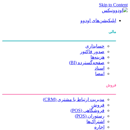
Skip to Content
اپلیکیشن‌های اودوو
مالی
حسابداری
صدور فاکتور
هزینه‌ها
صفحه‌گسترده (BI)
اسناد
امضا
فروش
مدیریت ارتباط با مشتری (CRM)
فروش
فروشگاهی (POS)
رستوران (POS)
اشتراک‌ها
اجاره