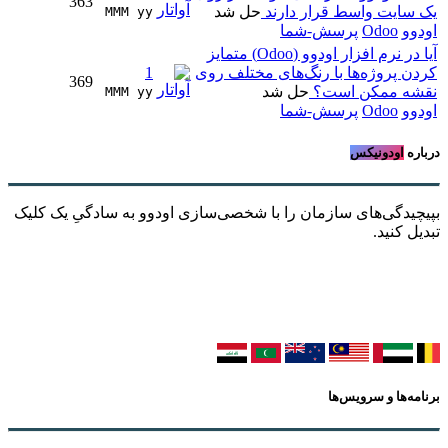
363
یک سایت واسط قرار دارند
حل شد
MMM yy 
اودوو
Odoo
پرسش-شما
آیا در نرم افزار اودوو (Odoo) متمایز
کردن پروژه‌ها با رنگ‌های مختلف روی
1
369
نقشه ممکن است؟
حل شد
MMM yy 
اودوو
Odoo
پرسش-شما
درباره
اودونیکس
بپیچیدگی‌های سازمان را با شخصی‌سازی اودوو به سادگیِ یک کلیک
تبدیل کنید.
برنامه‌ها و سرویس‌ها