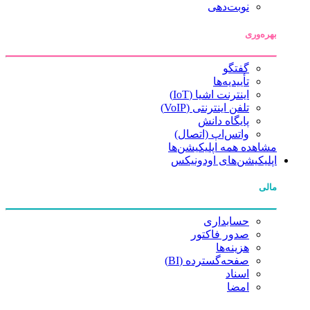
نوبت‌دهی
بهره‌وری
گفتگو
تأییدیه‌ها
اینترنت اشیا (IoT)
تلفن اینترنتی (VoIP)
پایگاه دانش
واتس‌اپ (اتصال)
مشاهده همه اپلیکیشن‌ها
اپلیکیشن‌های اودونیکس
مالی
حسابداری
صدور فاکتور
هزینه‌ها
صفحه‌گسترده (BI)
اسناد
امضا