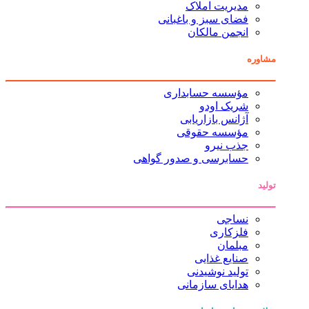
مدیریت املاک
فضای سبز و باغبانی
انجمن مالکان
مشاوره
مؤسسه حسابداری
شریک اودو
آژانس بازاریابی
مؤسسه حقوقی
جذب نیرو
حسابرسی و صدور گواهی
تولید
نساجی
فلزکاری
مبلمان
صنایع غذایی
تولید نوشیدنی
هدایای سازمانی