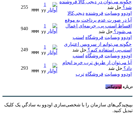
چگونه می‌توان در دیجی کالا فروشنده
1
255
شد؟
حل شد
MMM yy 
اودوو
وبسایت
فروشنده
دیجی‌کالا
آیا در صورت عدم پرداخت به موقع
اقساط اسنپ پی، جریمه‌ای اعمال
1
940
می‌شود؟
حل شد
MMM yy 
اودوو
وبسایت
فروشگاه
اسنپ
چگونه می‌توانم از سرویس اعتباری
1
249
اسنپ‌پی استفاده کنم؟
حل شد
MMM yy 
اودوو
وبسایت
فروشگاه
اسنپ
آیا می‌توان از طریق ترب خرید انجام
1
293
داد؟
حل شد
MMM yy 
اودوو
وبسایت
فروشگاه
ترب
درباره
اودونیکس
بپیچیدگی‌های سازمان را با شخصی‌سازی اودوو به سادگیِ یک کلیک
تبدیل کنید.