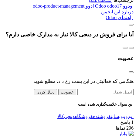
برچسب‌ها
(مشاهده همه)
اودوو
odoo17
Odoo
ادوو
odoo-product-management
درباره این انجمن
راهنمای Odoo
آیا برای فروش در دیجی کالا نیاز به مدارک خاصی دارم؟
عضویت
هنگامی که فعالیتی در این پست رخ داد، مطلع شوید
عضویت
دنبال کردن
این سوال علامت‌گذاری شده است
اودوو
وبسایت
فروشنده
فروشگاه
دیجی‌کالا
1
پاسخ
296
نماها