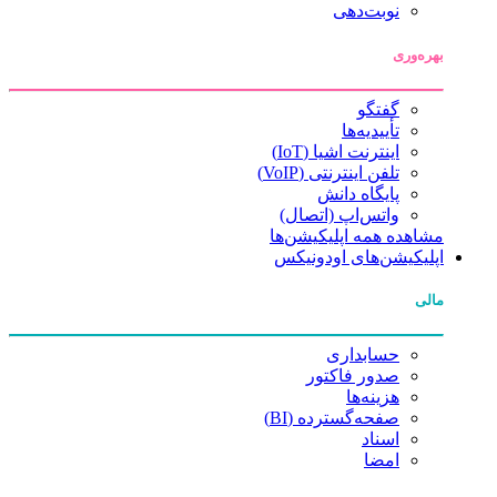
نوبت‌دهی
بهره‌وری
گفتگو
تأییدیه‌ها
اینترنت اشیا (IoT)
تلفن اینترنتی (VoIP)
پایگاه دانش
واتس‌اپ (اتصال)
مشاهده همه اپلیکیشن‌ها
اپلیکیشن‌های اودونیکس
مالی
حسابداری
صدور فاکتور
هزینه‌ها
صفحه‌گسترده (BI)
اسناد
امضا