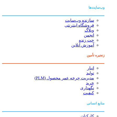
وب‌سایت‌ها
سازنده وب‌سایت
فروشگاه اینترنتی
وبلاگ
انجمن
چت زنده
آموزش آنلاین
زنجیره تأمین
انبار
تولید
مدیریت چرخه عمر محصول (PLM)
خرید
نگهداری
کیفیت
منابع انسانی
کارکنان