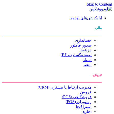
Skip to Content
اپلیکیشن‌های اودوو
مالی
حسابداری
صدور فاکتور
هزینه‌ها
صفحه‌گسترده (BI)
اسناد
امضا
فروش
مدیریت ارتباط با مشتری (CRM)
فروش
فروشگاهی (POS)
رستوران (POS)
اشتراک‌ها
اجاره