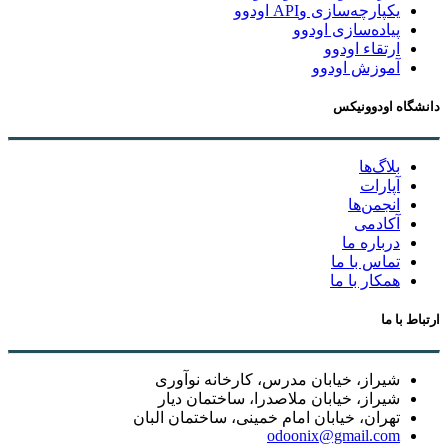
یکپارچه‌سازی وAPI اودوو
پیاده‌سازی اودوو
ارتقاء اودوو
آموزش اودوو
دانشگاه اودوونیکس
بلاگ‌ها
آپارات
انجمن‌ها
آکادمی
درباره ما
تماس با ما
همکار با ما
ارتباط با ما
شیراز، خیابان مدرس، کارخانه نوآوری
شیراز، خیابان ملاصدرا، ساختمان دیار
تهران، خیابان امام خمینی، ساختمان البان
odoonix@gmail.com