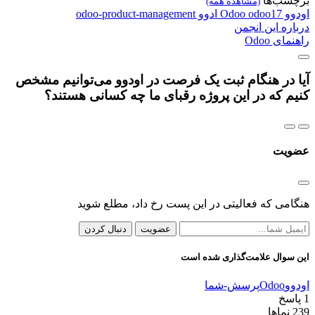
برچسب‌ها
(مشاهده همه)
اودوو
odoo17
Odoo
ادوو
odoo-product-management
درباره این انجمن
راهنمای Odoo
آیا در هنگام ثبت یک فرصت در اودوو می‌توانیم مشخص
کنیم که در این پروژه رقبای ما چه کسانی هستند؟
عضویت
هنگامی که فعالیتی در این پست رخ داد، مطلع شوید
عضویت
دنبال کردن
این سوال علامت‌گذاری شده است
اودوو
Odoo
پرسش-شما
1
پاسخ
239
نماها