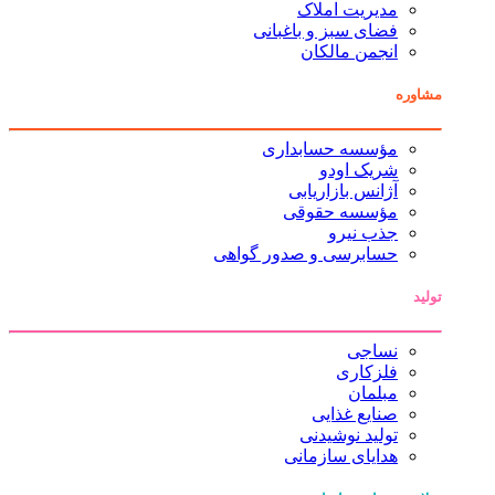
مدیریت املاک
فضای سبز و باغبانی
انجمن مالکان
مشاوره
مؤسسه حسابداری
شریک اودو
آژانس بازاریابی
مؤسسه حقوقی
جذب نیرو
حسابرسی و صدور گواهی
تولید
نساجی
فلزکاری
مبلمان
صنایع غذایی
تولید نوشیدنی
هدایای سازمانی