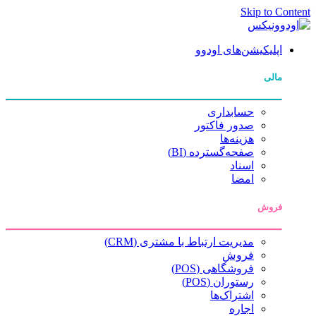
Skip to Content
اپلیکیشن‌های اودوو
مالی
حسابداری
صدور فاکتور
هزینه‌ها
صفحه‌گسترده (BI)
اسناد
امضا
فروش
مدیریت ارتباط با مشتری (CRM)
فروش
فروشگاهی (POS)
رستوران (POS)
اشتراک‌ها
اجاره