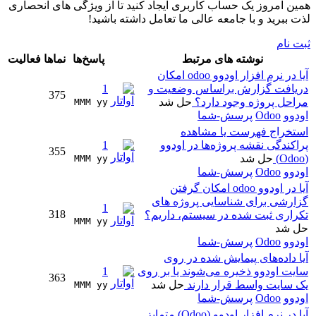
همین امروز یک حساب کاربری ایجاد کنید تا از ویژگی های انحصاری
لذت ببرید و با جامعه عالی ما تعامل داشته باشید!
ثبت نام
نوشته های مرتبط
پاسخ‌ها
نماها
فعالیت
آیا در نرم افزار اودوو odoo امکان
دریافت گزارش براساس وضعیت و
1
375
مراحل پروژه وجود دارد؟
حل شد
MMM yy 
اودوو
Odoo
پرسش-شما
استخراج فهرست یا مشاهده
پراکندگی نقشه پروژه‌ها در اودوو
1
355
(Odoo)
حل شد
MMM yy 
اودوو
Odoo
پرسش-شما
آیا در اودوو odoo امکان گرفتن
گزارشی برای شناسایی پروژه های
1
318
تکراری ثبت شده در سیستم، داریم؟
MMM yy 
حل شد
اودوو
Odoo
پرسش-شما
آیا داده‌های پیمایش شده در روی
سایت اودوو ذخیره می‌شوند یا بر روی
1
363
یک سایت واسط قرار دارند
حل شد
MMM yy 
اودوو
Odoo
پرسش-شما
آیا در نرم افزار اودوو (Odoo) متمایز