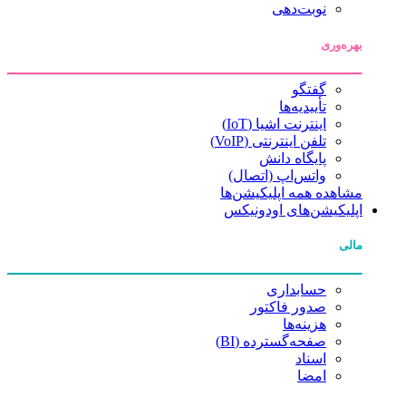
نوبت‌دهی
بهره‌وری
گفتگو
تأییدیه‌ها
اینترنت اشیا (IoT)
تلفن اینترنتی (VoIP)
پایگاه دانش
واتس‌اپ (اتصال)
مشاهده همه اپلیکیشن‌ها
اپلیکیشن‌های اودونیکس
مالی
حسابداری
صدور فاکتور
هزینه‌ها
صفحه‌گسترده (BI)
اسناد
امضا