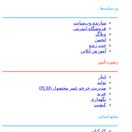
وب‌سایت‌ها
سازنده وب‌سایت
فروشگاه اینترنتی
وبلاگ
انجمن
چت زنده
آموزش آنلاین
زنجیره تأمین
انبار
تولید
مدیریت چرخه عمر محصول (PLM)
خرید
نگهداری
کیفیت
منابع انسانی
کارکنان