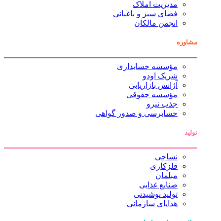
مدیریت املاک
فضای سبز و باغبانی
انجمن مالکان
مشاوره
مؤسسه حسابداری
شریک اودو
آژانس بازاریابی
مؤسسه حقوقی
جذب نیرو
حسابرسی و صدور گواهی
تولید
نساجی
فلزکاری
مبلمان
صنایع غذایی
تولید نوشیدنی
هدایای سازمانی