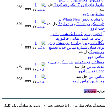
آیا می‌توان مخاطبین را با سایر
ماژول‌های ادوو 17 یکپارچه کرد؟
حل
1
268
شد
MMM yy 
مخاطبین
ادوو
آیا مشابه بخش Whats New در
1
356
داینامیکز در Odoo وجود دارد؟
حل شد
MMM yy 
چت
ادوو
آیا حتی زمانی که ما یک شماره تلفن
را ثبت می‌کنیم، تمامی فاکتورها،
مکالمات و مراودات قبلی مشتری در
1
352
لوای همان شماره تماس جدید تجمیع
MMM yy 
می‌شود؟
حل شد
تماس
ادوو
حفظ تاریخچه تماس ها با ذکر زمان و
1
376
مدت تماس
حل شد
MMM yy 
Odoo
تماس
ادوو
تماس امن
حل شد
1
308
مخاطبین
تماس
ادوو
MMM yy 
درباره
اودونیکس
بپیچیدگی‌های سازمان را با شخصی‌سازی اودوو به سادگیِ یک کلیک