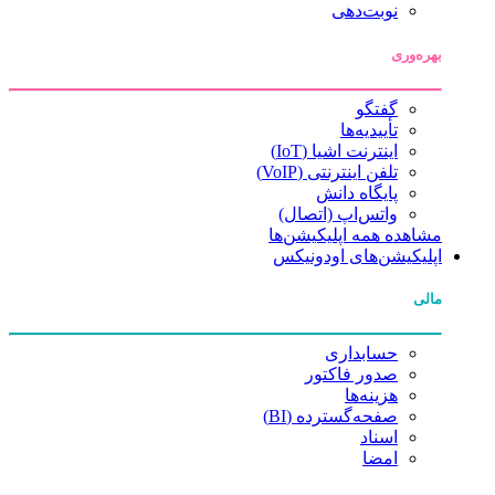
نوبت‌دهی
بهره‌وری
گفتگو
تأییدیه‌ها
اینترنت اشیا (IoT)
تلفن اینترنتی (VoIP)
پایگاه دانش
واتس‌اپ (اتصال)
مشاهده همه اپلیکیشن‌ها
اپلیکیشن‌های اودونیکس
مالی
حسابداری
صدور فاکتور
هزینه‌ها
صفحه‌گسترده (BI)
اسناد
امضا