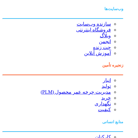
وب‌سایت‌ها
سازنده وب‌سایت
فروشگاه اینترنتی
وبلاگ
انجمن
چت زنده
آموزش آنلاین
زنجیره تأمین
انبار
تولید
مدیریت چرخه عمر محصول (PLM)
خرید
نگهداری
کیفیت
منابع انسانی
کارکنان