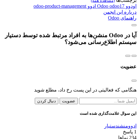
برچسب‌ها
(مشاهده همه)
اودوو
odoo17
Odoo
ادوو
odoo-product-management
درباره این انجمن
راهنمای Odoo
آیا در Odoo منشن‌ها به افراد مرتبط شده توسط دستیار
سیستم اطلاع‌رسانی می‌شود؟
عضویت
هنگامی که فعالیتی در این پست رخ داد، مطلع شوید
عضویت
دنبال کردن
این سوال علامت‌گذاری شده است
ادوو
منشن
دستیار
1
پاسخ
234
نماها