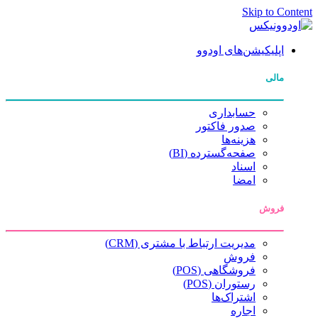
Skip to Content
اپلیکیشن‌های اودوو
مالی
حسابداری
صدور فاکتور
هزینه‌ها
صفحه‌گسترده (BI)
اسناد
امضا
فروش
مدیریت ارتباط با مشتری (CRM)
فروش
فروشگاهی (POS)
رستوران (POS)
اشتراک‌ها
اجاره