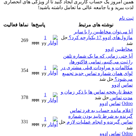
همین امروز یک حساب کاربری ایجاد کنید تا از ویژگی های انحصاری
لذت ببرید و با جامعه عالی ما تعامل داشته باشید!
ثبت نام
نوشته های مرتبط
پاسخ‌ها
نماها
فعالیت
آیا می‌توان مخاطبین را با سایر
ماژول‌های ادوو 17 یکپارچه کرد؟
حل
1
269
شد
MMM yy 
مخاطبین
ادوو
آیا حتی زمانی که ما یک شماره تلفن
را ثبت می‌کنیم، تمامی فاکتورها،
مکالمات و مراودات قبلی مشتری در
1
354
لوای همان شماره تماس جدید تجمیع
MMM yy 
می‌شود؟
حل شد
تماس
ادوو
حفظ تاریخچه تماس ها با ذکر زمان و
1
378
مدت تماس
حل شد
MMM yy 
Odoo
تماس
ادوو
اعلام مانده حساب به فرد تماس
گیرنده به شرط تایید بودن شماره
1
331
تماس گیرنده و انجام عملیات لازم
حل
MMM yy 
شد
Odoo
تماس
ادوو