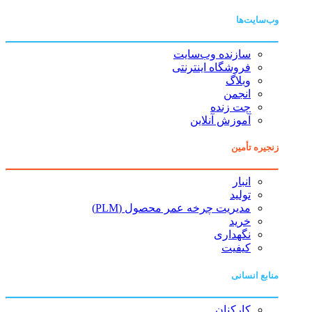
وب‌سایت‌ها
سازنده وب‌سایت
فروشگاه اینترنتی
وبلاگ
انجمن
چت زنده
آموزش آنلاین
زنجیره تأمین
انبار
تولید
مدیریت چرخه عمر محصول (PLM)
خرید
نگهداری
کیفیت
منابع انسانی
کارکنان