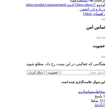
برچسب‌ها
(مشاهده همه)
اودوو
odoo17
Odoo
ادوو
odoo-product-management
درباره این انجمن
راهنمای Odoo
تماس امن
عضویت
هنگامی که فعالیتی در این پست رخ داد، مطلع شوید
عضویت
دنبال کردن
این سوال علامت‌گذاری شده است
مخاطبین
تماس
ادوو
1
پاسخ
311
نماها