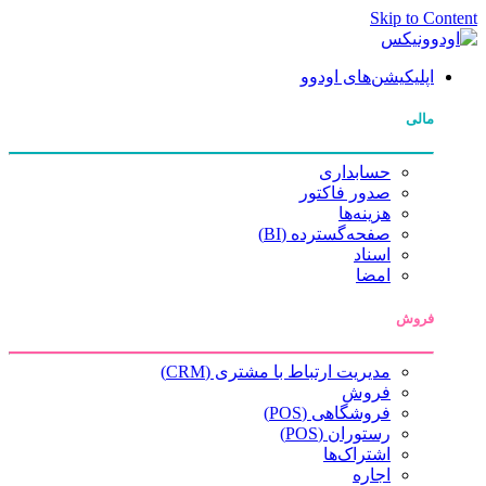
Skip to Content
اپلیکیشن‌های اودوو
مالی
حسابداری
صدور فاکتور
هزینه‌ها
صفحه‌گسترده (BI)
اسناد
امضا
فروش
مدیریت ارتباط با مشتری (CRM)
فروش
فروشگاهی (POS)
رستوران (POS)
اشتراک‌ها
اجاره