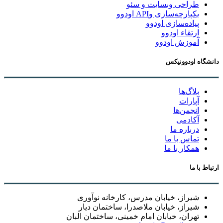
طراحی وبسایت و سئو
یکپارچه‌سازی وAPI اودوو
پیاده‌سازی اودوو
ارتقاء اودوو
آموزش اودوو
دانشگاه اودوونیکس
بلاگ‌ها
آپارات
انجمن‌ها
آکادمی
درباره ما
تماس با ما
همکار با ما
ارتباط با ما
شیراز، خیابان مدرس، کارخانه نوآوری
شیراز، خیابان ملاصدرا، ساختمان دیار
تهران، خیابان امام خمینی، ساختمان البان