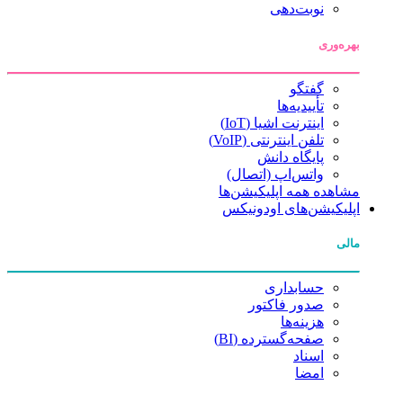
نوبت‌دهی
بهره‌وری
گفتگو
تأییدیه‌ها
اینترنت اشیا (IoT)
تلفن اینترنتی (VoIP)
پایگاه دانش
واتس‌اپ (اتصال)
مشاهده همه اپلیکیشن‌ها
اپلیکیشن‌های اودونیکس
مالی
حسابداری
صدور فاکتور
هزینه‌ها
صفحه‌گسترده (BI)
اسناد
امضا