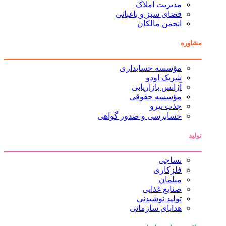
مدیریت املاک
فضای سبز و باغبانی
انجمن مالکان
مشاوره
مؤسسه حسابداری
شریک اودو
آژانس بازاریابی
مؤسسه حقوقی
جذب نیرو
حسابرسی و صدور گواهی
تولید
نساجی
فلزکاری
مبلمان
صنایع غذایی
تولید نوشیدنی
هدایای سازمانی