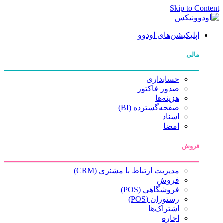
Skip to Content
اپلیکیشن‌های اودوو
مالی
حسابداری
صدور فاکتور
هزینه‌ها
صفحه‌گسترده (BI)
اسناد
امضا
فروش
مدیریت ارتباط با مشتری (CRM)
فروش
فروشگاهی (POS)
رستوران (POS)
اشتراک‌ها
اجاره