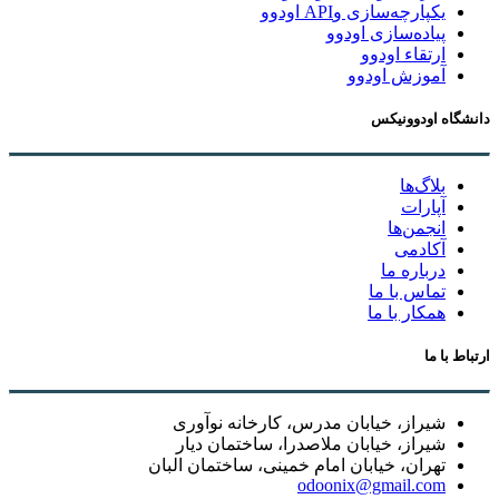
یکپارچه‌سازی وAPI اودوو
پیاده‌سازی اودوو
ارتقاء اودوو
آموزش اودوو
دانشگاه اودوونیکس
بلاگ‌ها
آپارات
انجمن‌ها
آکادمی
درباره ما
تماس با ما
همکار با ما
ارتباط با ما
شیراز، خیابان مدرس، کارخانه نوآوری
شیراز، خیابان ملاصدرا، ساختمان دیار
تهران، خیابان امام خمینی، ساختمان البان
odoonix@gmail.com