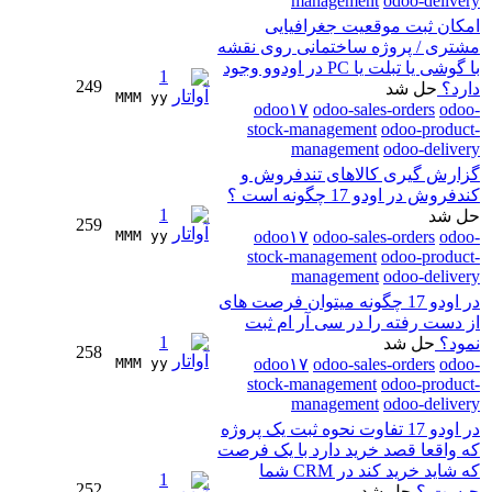
management
odoo-delivery
امکان ثبت موقعیت جغرافیایی
مشتری / پروژه ساختمانی روی نقشه
با گوشی یا تبلت یا PC در اودوو وجود
1
249
دارد؟
حل شد
MMM yy 
odoo۱۷
odoo-sales-orders
odoo-
stock-management
odoo-product-
management
odoo-delivery
گزارش گیری کالاهای تندفروش و
کندفروش در اودو 17 چگونه است ؟
1
حل شد
259
MMM yy 
odoo۱۷
odoo-sales-orders
odoo-
stock-management
odoo-product-
management
odoo-delivery
در اودو 17 چگونه میتوان فرصت های
از دست رفته را در سی آر ام ثبت
1
نمود؟
حل شد
258
MMM yy 
odoo۱۷
odoo-sales-orders
odoo-
stock-management
odoo-product-
management
odoo-delivery
در اودو 17 تفاوت نحوه ثبت یک پروژه
که واقعا قصد خرید دارد با یک فرصت
که شاید خرید کند در CRM شما
1
252
چیست ؟
حل شد