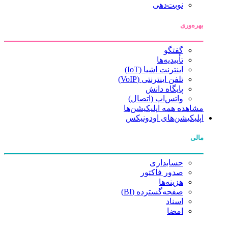
نوبت‌دهی
بهره‌وری
گفتگو
تأییدیه‌ها
اینترنت اشیا (IoT)
تلفن اینترنتی (VoIP)
پایگاه دانش
واتس‌اپ (اتصال)
مشاهده همه اپلیکیشن‌ها
اپلیکیشن‌های اودونیکس
مالی
حسابداری
صدور فاکتور
هزینه‌ها
صفحه‌گسترده (BI)
اسناد
امضا