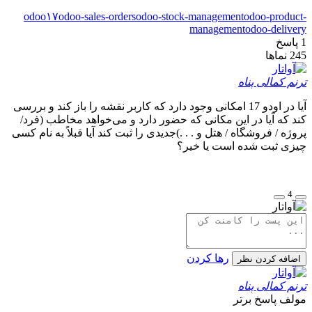
odoo۱۷
odoo-sales-orders
odoo-stock-management
odoo-product-
management
odoo-delivery
1
پاسخ
245
نماها
ترنم کمالی پناه
آیا در اودو 17 امکانی وجود دارد که کاربر نقشه را باز کند و بررسی
کند که آیا در این مکانی که حضور دارد و می‌خواهد مخاطب (فرد/
پروژه / فروشگاه / هتل و . . .)جدیدی را ثبت کند آیا قبلاً به نام کسی
چیزی ثبت شده است یا خیر؟
4
رها کردن
اضافه کردن نظر
ترنم کمالی پناه
مولف
پاسخ برتر