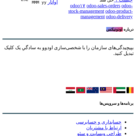
MMM yy 
odoo۱۷
odoo-sales-orders
odoo-
stock-management
odoo-product-
management
odoo-delivery
درباره
اودونیکس
بپیچیدگی‌های سازمان را با شخصی‌سازی اودوو به سادگیِ یک کلیک
تبدیل کنید.
برنامه‌ها و سرویس‌ها
حسابداری و حسابرسی
ارتباط با مشتریان
طراحی وبسایت و سئو