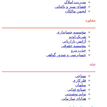
مدیریت املاک
فضای سبز و باغبانی
انجمن مالکان
مشاوره
مؤسسه حسابداری
شریک اودو
آژانس بازاریابی
مؤسسه حقوقی
جذب نیرو
حسابرسی و صدور گواهی
تولید
نساجی
فلزکاری
مبلمان
صنایع غذایی
تولید نوشیدنی
هدایای سازمانی