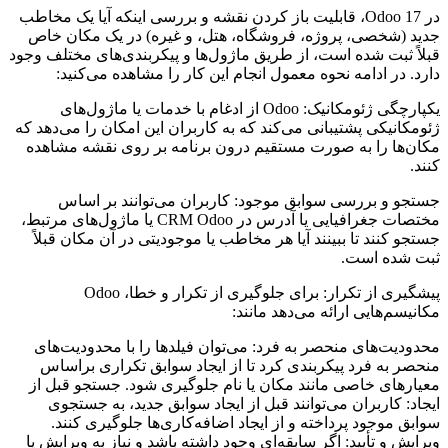
در Odoo 17، قابلیت باز کردن نقشه و بررسی اینکه آیا یک مخاطب
جدید (شخصی، پروژه، فروشگاه، هتل، و غیره) در یک مکان خاص
قبلاً ثبت شده است، از طریق ماژول‌ها و پیکربندی‌های مختلف وجود
دارد. در ادامه نحوه معمول انجام این کار را مشاهده می‌کنید:
یکپارچگی ژئومکانیک: Odoo از ادغام با خدمات یا ماژول‌های
ژئومکانیکی پشتیبانی می‌کند که به کاربران این امکان را می‌دهد که
مکان‌ها را به صورت مستقیم درون برنامه بر روی نقشه مشاهده
کنند.
جستجو و بررسی سوابق موجود: کاربران می‌توانند بر اساس
مختصات جغرافیایی یا آدرس در CRM Odoo یا ماژول‌های مرتبط،
جستجو کنند تا ببینند آیا هر مخاطب یا موجودیتی در آن مکان قبلاً
ثبت شده است.
پیشگیری از تکرار: برای جلوگیری از تکرار و خطا، Odoo
مکانیسم‌هایی ارائه می‌دهد مانند:
محدودیت‌های منحصر به فرد: می‌توان فیلدها را با محدودیت‌های
منحصر به فرد پیکربندی کرد تا از ایجاد سوابق تکراری براساس
معیارهای خاصی مانند مکان یا نام جلوگیری شود. جستجو قبل از
ایجاد: کاربران می‌توانند قبل از ایجاد سوابق جدید، به جستجوی
سوابق موجود پرداخته و از ایجاد اضافه‌کاری‌ها جلوگیری کنند.
ویرایش و تأیید: اگر سابقه‌ای وجود داشته باشد و نیاز به ویرایش یا