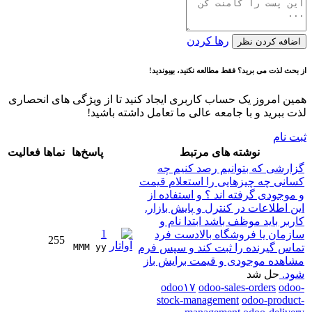
رها کردن
اضافه کردن نظر
از بحث لذت می برید؟ فقط مطالعه نکنید، بپیوندید!
همین امروز یک حساب کاربری ایجاد کنید تا از ویژگی های انحصاری
لذت ببرید و با جامعه عالی ما تعامل داشته باشید!
ثبت نام
نوشته های مرتبط
پاسخ‌ها
نماها
فعالیت
گزارشی که بتوانیم رصد کنیم چه
کسانی چه چیزهایی را استعلام قیمت
و موجودی گرفته اند ؟ و استفاده از
این اطلاعات در کنترل و پایش بازار.
کاربر باید موظف باشد ابتدا نام و
1
سازمان یا فروشگاه بالادست فرد
255
تماس گیرنده را ثبت کند و سپس فرم
MMM yy 
مشاهده موجودی و قیمت برایش باز
شود.
حل شد
odoo۱۷
odoo-sales-orders
odoo-
stock-management
odoo-product-