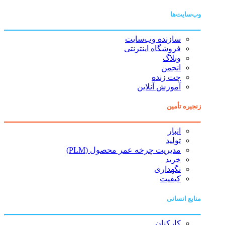
وب‌سایت‌ها
سازنده وب‌سایت
فروشگاه اینترنتی
وبلاگ
انجمن
چت زنده
آموزش آنلاین
زنجیره تأمین
انبار
تولید
مدیریت چرخه عمر محصول (PLM)
خرید
نگهداری
کیفیت
منابع انسانی
کارکنان