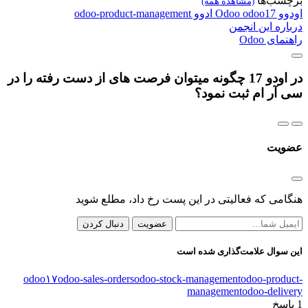
برچسب‌ها
(مشاهده همه)
اودوو
odoo17
Odoo
ادوو
odoo-product-management
درباره این انجمن
راهنمای Odoo
در اودو 17 چگونه میتوان فرصت های از دست رفته را در
سی آر ام ثبت نمود؟
عضویت
هنگامی که فعالیتی در این پست رخ داد، مطلع شوید
عضویت
دنبال کردن
این سوال علامت‌گذاری شده است
odoo۱۷
odoo-sales-orders
odoo-stock-management
odoo-product-
management
odoo-delivery
1
پاسخ