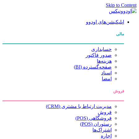
Skip to Content
اپلیکیشن‌های اودوو
مالی
حسابداری
صدور فاکتور
هزینه‌ها
صفحه‌گسترده (BI)
اسناد
امضا
فروش
مدیریت ارتباط با مشتری (CRM)
فروش
فروشگاهی (POS)
رستوران (POS)
اشتراک‌ها
اجاره