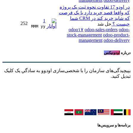
management
odoo-delivery
در اودو 17 تفاوت نحوه ثبت یک پروژه
که واقعا قصد خرید دارد با یک فرصت
که شاید خرید کند در CRM شما
1
252
چیست ؟
حل شد
MMM yy 
odoo۱۷
odoo-sales-orders
odoo-
stock-management
odoo-product-
management
odoo-delivery
درباره
اودونیکس
بپیچیدگی‌های سازمان را با شخصی‌سازی اودوو به سادگیِ یک کلیک
تبدیل کنید.
برنامه‌ها و سرویس‌ها