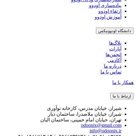
پیاده‌سازی اودوو
ارتقاء اودوو
آموزش اودوو
دانشگاه اودوونیکس
بلاگ‌ها
آپارات
انجمن‌ها
آکادمی
درباره ما
تماس با ما
همکار با ما
ارتباط با ما
شیراز، خیابان مدرس، کارخانه نوآوری
شیراز، خیابان ملاصدرا، ساختمان دیار
تهران، خیابان امام خمینی، ساختمان البان
odoonix@gmail.com
info@odoonix.ir