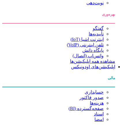
نوبت‌دهی
بهره‌وری
گفتگو
تأییدیه‌ها
اینترنت اشیا (IoT)
تلفن اینترنتی (VoIP)
پایگاه دانش
واتس‌اپ (اتصال)
مشاهده همه اپلیکیشن‌ها
اپلیکیشن‌های اودونیکس
مالی
حسابداری
صدور فاکتور
هزینه‌ها
صفحه‌گسترده (BI)
اسناد
امضا