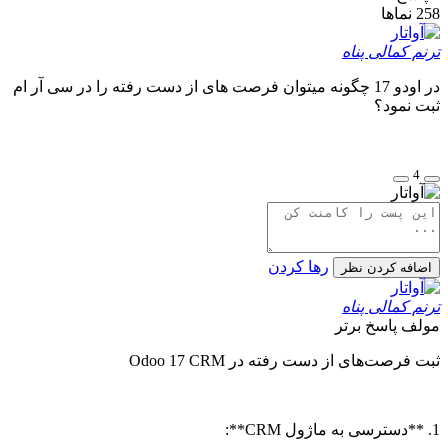
258
نماها
ترنم کمالی پناه
در اودو 17 چگونه میتوان فرصت های از دست رفته را در سی آر ام
ثبت نمود؟
4
رها کردن
اضافه کردن نظر
ترنم کمالی پناه
مولف
پاسخ برتر
ثبت فرصت‌های از دست رفته در Odoo 17 CRM
1. **دسترسی به ماژول CRM**: