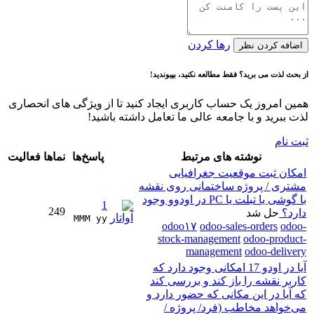
رها کردن
اضافه کردن نظر
از بحث لذت می برید؟ فقط مطالعه نکنید، بپیوندید!
همین امروز یک حساب کاربری ایجاد کنید تا از ویژگی های انحصاری
لذت ببرید و با جامعه عالی ما تعامل داشته باشید!
ثبت نام
نوشته های مرتبط
پاسخ‌ها
نماها
فعالیت
امکان ثبت موقعیت جغرافیایی
مشتری / پروژه ساختمانی روی نقشه
با گوشی یا تبلت یا PC در اودوو وجود
1
249
دارد؟
حل شد
MMM yy 
odoo۱۷
odoo-sales-orders
odoo-
stock-management
odoo-product-
management
odoo-delivery
آیا در اودو 17 امکانی وجود دارد که
کاربر نقشه را باز کند و بررسی کند
که آیا در این مکانی که حضور دارد و
می‌خواهد مخاطب (فرد/ پروژه /