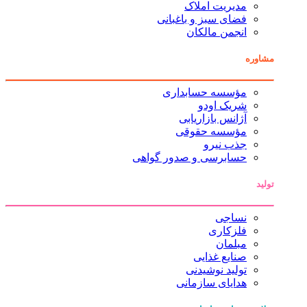
مدیریت املاک
فضای سبز و باغبانی
انجمن مالکان
مشاوره
مؤسسه حسابداری
شریک اودو
آژانس بازاریابی
مؤسسه حقوقی
جذب نیرو
حسابرسی و صدور گواهی
تولید
نساجی
فلزکاری
مبلمان
صنایع غذایی
تولید نوشیدنی
هدایای سازمانی