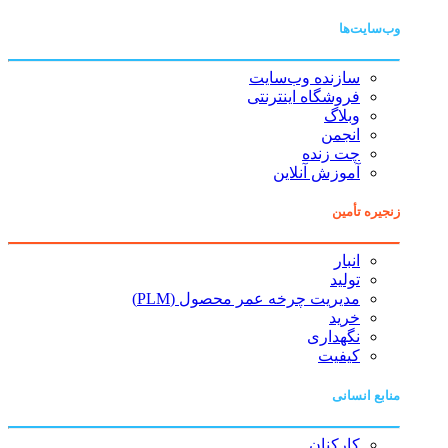
وب‌سایت‌ها
سازنده وب‌سایت
فروشگاه اینترنتی
وبلاگ
انجمن
چت زنده
آموزش آنلاین
زنجیره تأمین
انبار
تولید
مدیریت چرخه عمر محصول (PLM)
خرید
نگهداری
کیفیت
منابع انسانی
کارکنان