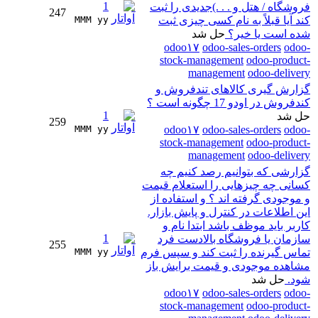
1
فروشگاه / هتل و . . .)جدیدی را ثبت
247
کند آیا قبلاً به نام کسی چیزی ثبت
MMM yy 
شده است یا خیر؟
حل شد
odoo۱۷
odoo-sales-orders
odoo-
stock-management
odoo-product-
management
odoo-delivery
گزارش گیری کالاهای تندفروش و
کندفروش در اودو 17 چگونه است ؟
1
حل شد
259
MMM yy 
odoo۱۷
odoo-sales-orders
odoo-
stock-management
odoo-product-
management
odoo-delivery
گزارشی که بتوانیم رصد کنیم چه
کسانی چه چیزهایی را استعلام قیمت
و موجودی گرفته اند ؟ و استفاده از
این اطلاعات در کنترل و پایش بازار.
کاربر باید موظف باشد ابتدا نام و
1
سازمان یا فروشگاه بالادست فرد
255
تماس گیرنده را ثبت کند و سپس فرم
MMM yy 
مشاهده موجودی و قیمت برایش باز
شود.
حل شد
odoo۱۷
odoo-sales-orders
odoo-
stock-management
odoo-product-