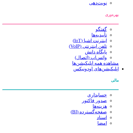
نوبت‌دهی
بهره‌وری
گفتگو
تأییدیه‌ها
اینترنت اشیا (IoT)
تلفن اینترنتی (VoIP)
پایگاه دانش
واتس‌اپ (اتصال)
مشاهده همه اپلیکیشن‌ها
اپلیکیشن‌های اودونیکس
مالی
حسابداری
صدور فاکتور
هزینه‌ها
صفحه‌گسترده (BI)
اسناد
امضا