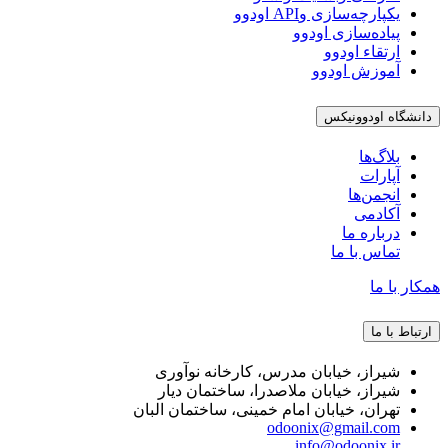
یکپارچه‌سازی وAPI اودوو
پیاده‌سازی اودوو
ارتقاء اودوو
آموزش اودوو
دانشگاه اودوونیکس
بلاگ‌ها
آپارات
انجمن‌ها
آکادمی
درباره ما
تماس با ما
همکار با ما
ارتباط با ما
شیراز، خیابان مدرس، کارخانه نوآوری
شیراز، خیابان ملاصدرا، ساختمان دیار
تهران، خیابان امام خمینی، ساختمان البان
odoonix@gmail.com
info@odoonix.ir