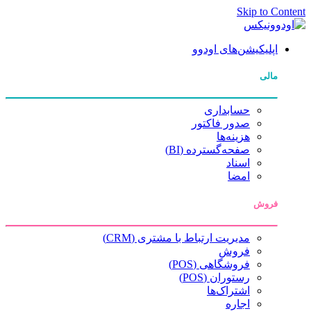
Skip to Content
اپلیکیشن‌های اودوو
مالی
حسابداری
صدور فاکتور
هزینه‌ها
صفحه‌گسترده (BI)
اسناد
امضا
فروش
مدیریت ارتباط با مشتری (CRM)
فروش
فروشگاهی (POS)
رستوران (POS)
اشتراک‌ها
اجاره