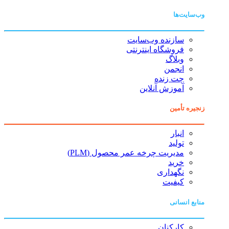
وب‌سایت‌ها
سازنده وب‌سایت
فروشگاه اینترنتی
وبلاگ
انجمن
چت زنده
آموزش آنلاین
زنجیره تأمین
انبار
تولید
مدیریت چرخه عمر محصول (PLM)
خرید
نگهداری
کیفیت
منابع انسانی
کارکنان