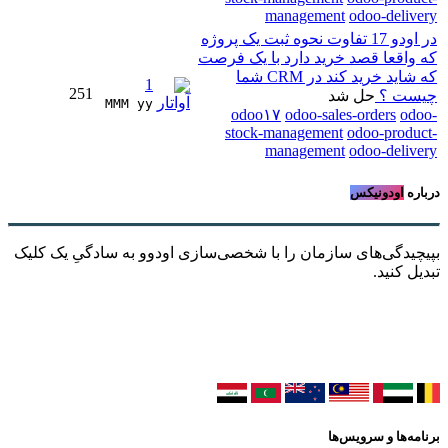
management
odoo-delivery
در اودو 17 تفاوت نحوه ثبت یک پروژه
که واقعا قصد خرید دارد با یک فرصت
که شاید خرید کند در CRM شما
1
251
چیست ؟
حل شد
MMM yy 
odoo۱۷
odoo-sales-orders
odoo-
stock-management
odoo-product-
management
odoo-delivery
درباره
اودونیکس
بپیچیدگی‌های سازمان را با شخصی‌سازی اودوو به سادگیِ یک کلیک
تبدیل کنید.
برنامه‌ها و سرویس‌ها