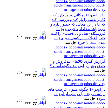
odoo۱۷
odoo-sales-orders
odoo-
stock-management
odoo-product-
management
odoo-delivery
آیا در اودو 17 امکانی وجود دارد که
کاربر نقشه را باز کند و بررسی کند
که آیا در این مکانی که حضور دارد و
می‌خواهد مخاطب (فرد/ پروژه /
1
فروشگاه / هتل و . . .)جدیدی را ثبت
245
کند آیا قبلاً به نام کسی چیزی ثبت
MMM yy 
شده است یا خیر؟
حل شد
odoo۱۷
odoo-sales-orders
odoo-
stock-management
odoo-product-
management
odoo-delivery
گزارش گیری کالاهای تندفروش و
کندفروش در اودو 17 چگونه است ؟
1
حل شد
258
MMM yy 
odoo۱۷
odoo-sales-orders
odoo-
stock-management
odoo-product-
management
odoo-delivery
در اودو 17 چگونه میتوان فرصت های
از دست رفته را در سی آر ام ثبت
1
نمود؟
حل شد
255
MMM yy 
odoo۱۷
odoo-sales-orders
odoo-
stock-management
odoo-product-