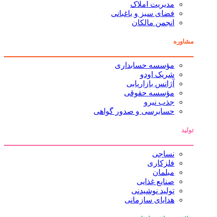
مدیریت املاک
فضای سبز و باغبانی
انجمن مالکان
مشاوره
مؤسسه حسابداری
شریک اودو
آژانس بازاریابی
مؤسسه حقوقی
جذب نیرو
حسابرسی و صدور گواهی
تولید
نساجی
فلزکاری
مبلمان
صنایع غذایی
تولید نوشیدنی
هدایای سازمانی