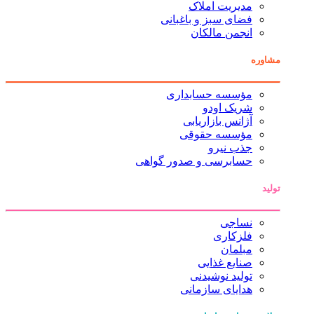
مدیریت املاک
فضای سبز و باغبانی
انجمن مالکان
مشاوره
مؤسسه حسابداری
شریک اودو
آژانس بازاریابی
مؤسسه حقوقی
جذب نیرو
حسابرسی و صدور گواهی
تولید
نساجی
فلزکاری
مبلمان
صنایع غذایی
تولید نوشیدنی
هدایای سازمانی