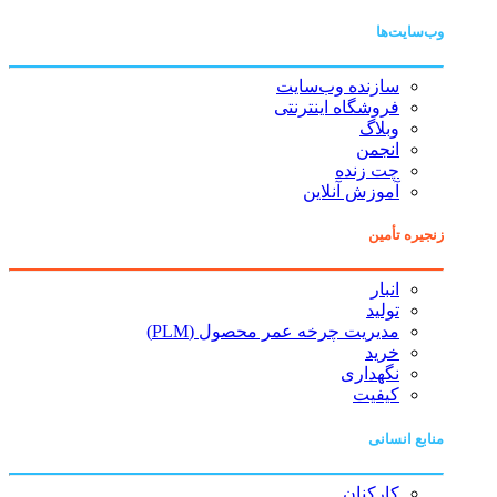
وب‌سایت‌ها
سازنده وب‌سایت
فروشگاه اینترنتی
وبلاگ
انجمن
چت زنده
آموزش آنلاین
زنجیره تأمین
انبار
تولید
مدیریت چرخه عمر محصول (PLM)
خرید
نگهداری
کیفیت
منابع انسانی
کارکنان