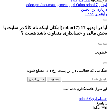
برچسب‌ها
(مشاهده همه)
اودوو
odoo17
Odoo
ادوو
odoo-product-management
درباره این انجمن
راهنمای Odoo
آیا در اودوو 17 (odoo17 )امکان اینکه نام کالا در سایت با
بخش مالی و حسابداری متفاوت باشد هست ؟
عضویت
هنگامی که فعالیتی در این پست رخ داد، مطلع شوید
عضویت
دنبال کردن
این سوال علامت‌گذاری شده است
حسابداری
odoo۱۷
1
پاسخ
250
نماها