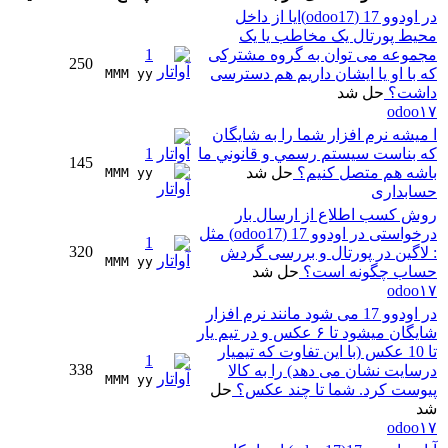
در اودوو 17 (odoo17)ایا از داخل
محیط پورتال یک مخاطب یا یک
مجموعه می توان به گروه مشترکی
1
250
که با او یا ایشان داریم هم دسترسی
MMM yy 
داشت؟
حل شد
odoo۱۷
ا ميشه نرم افزار شما را به شايگان
كه بناست سيستم رسمي و قانوني ما
1
145
باشه هم متصل كنيم؟
حل شد
MMM yy 
حسابداری
روش کسب اطلاع از ارسال بار
درخواستی در اودوو 17 (odoo17) مثل
1
320
: لاگین در پورتال و بررسی گردش
MMM yy 
حساب چگونه است؟
حل شد
odoo۱۷
در اودوو 17 می شود مانند نرم افزار
شایگان میشود تا ۶ عکس و در تیم یار
تا 10 عکس (با این تفاوت که تیمیار
1
338
درسایت نشان می دهد) را به کالا
MMM yy 
پیوست کرد. شما تا چند عکس؟
حل
شد
odoo۱۷