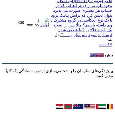
آیا در اودوو 17(odoo17) این امکان
وجود دارد به ازای هر اتفاقی که در
حساب هر مشتری صورت می پذیرد
بتوان تعیین کرد که برایش پیامک برود
یا یک نوع انعکاسی در گروه مشترک با
1
368
وی داشته باشیم؟ مثلا پس از اصلاح
MMM yy 
یک یا چند فاکتور ؟ یا قطعی شدن
ارسال از سوی تیم انبار و . . . ؟
حل
شد
odoo۱۷
درباره
اودونیکس
بپیچیدگی‌های سازمان را با شخصی‌سازی اودوو به سادگیِ یک کلیک
تبدیل کنید.