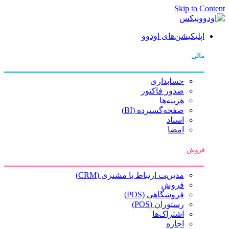
Skip to Content
اپلیکیشن‌های اودوو
مالی
حسابداری
صدور فاکتور
هزینه‌ها
صفحه‌گسترده (BI)
اسناد
امضا
فروش
مدیریت ارتباط با مشتری (CRM)
فروش
فروشگاهی (POS)
رستوران (POS)
اشتراک‌ها
اجاره