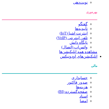
نوبت‌دهی
بهره‌وری
گفتگو
تأییدیه‌ها
اینترنت اشیا (IoT)
تلفن اینترنتی (VoIP)
پایگاه دانش
واتس‌اپ (اتصال)
مشاهده همه اپلیکیشن‌ها
اپلیکیشن‌های اودونیکس
مالی
حسابداری
صدور فاکتور
هزینه‌ها
صفحه‌گسترده (BI)
اسناد
امضا