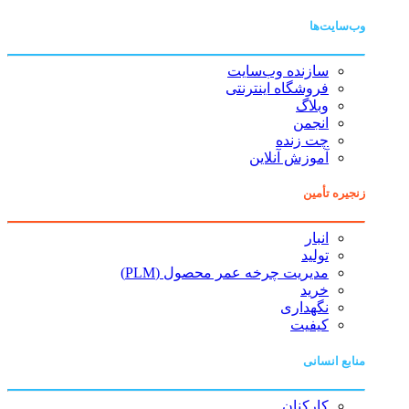
وب‌سایت‌ها
سازنده وب‌سایت
فروشگاه اینترنتی
وبلاگ
انجمن
چت زنده
آموزش آنلاین
زنجیره تأمین
انبار
تولید
مدیریت چرخه عمر محصول (PLM)
خرید
نگهداری
کیفیت
منابع انسانی
کارکنان