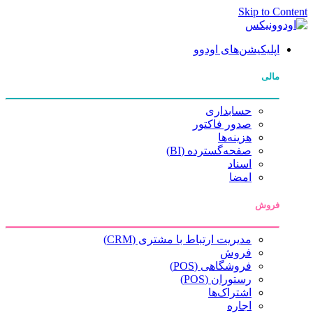
Skip to Content
اپلیکیشن‌های اودوو
مالی
حسابداری
صدور فاکتور
هزینه‌ها
صفحه‌گسترده (BI)
اسناد
امضا
فروش
مدیریت ارتباط با مشتری (CRM)
فروش
فروشگاهی (POS)
رستوران (POS)
اشتراک‌ها
اجاره