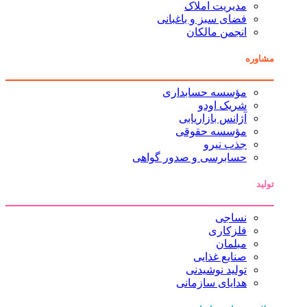
مدیریت املاک
فضای سبز و باغبانی
انجمن مالکان
مشاوره
مؤسسه حسابداری
شریک اودو
آژانس بازاریابی
مؤسسه حقوقی
جذب نیرو
حسابرسی و صدور گواهی
تولید
نساجی
فلزکاری
مبلمان
صنایع غذایی
تولید نوشیدنی
هدایای سازمانی