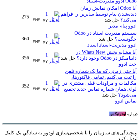
Odoo
ادوو
مدیریت-اسناد
آیا Odoo امکان نمایش زمان
دیده‌شدن پیام توسط سایرین را فراهم
1
275
می‌کند؟
حل شد
MMM yy 
ادوو
پیام
مدیر
سیستم مدیریت اسناد در Odoo
1
360
چگونست؟
حل شد
MMM yy 
ادوو
مدیریت-اسناد
اسناد
آیا مشابه بخش Whats New در
1
356
داینامیکز در Odoo وجود دارد؟
حل شد
MMM yy 
چت
ادوو
آیا حتی زمانی که ما یک شماره تلفن
را ثبت می‌کنیم، تمامی فاکتورها،
مکالمات و مراودات قبلی مشتری در
1
352
لوای همان شماره تماس جدید تجمیع
MMM yy 
می‌شود؟
حل شد
تماس
ادوو
درباره
اودونیکس
بپیچیدگی‌های سازمان را با شخصی‌سازی اودوو به سادگیِ یک کلیک
تبدیل کنید.