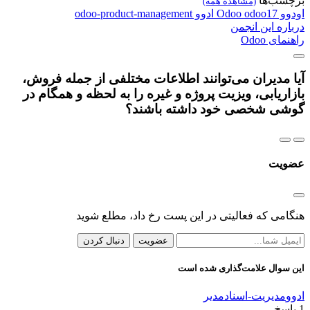
برچسب‌ها
(مشاهده همه)
اودوو
odoo17
Odoo
ادوو
odoo-product-management
درباره این انجمن
راهنمای Odoo
آیا مدیران می‌توانند اطلاعات مختلفی از جمله فروش،
بازاریابی، ویزیت پروژه و غیره را به لحظه و همگام در
گوشی شخصی خود داشته باشند؟
عضویت
هنگامی که فعالیتی در این پست رخ داد، مطلع شوید
عضویت
دنبال کردن
این سوال علامت‌گذاری شده است
ادوو
مدیریت-اسناد
مدیر
1
پاسخ