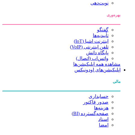
نوبت‌دهی
بهره‌وری
گفتگو
تأییدیه‌ها
اینترنت اشیا (IoT)
تلفن اینترنتی (VoIP)
پایگاه دانش
واتس‌اپ (اتصال)
مشاهده همه اپلیکیشن‌ها
اپلیکیشن‌های اودونیکس
مالی
حسابداری
صدور فاکتور
هزینه‌ها
صفحه‌گسترده (BI)
اسناد
امضا