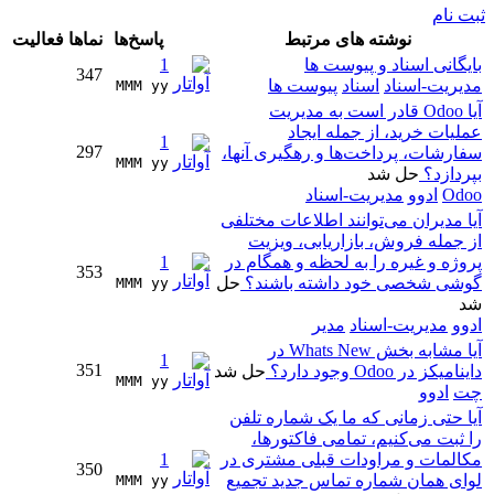
ثبت نام
نوشته های مرتبط
پاسخ‌ها
نماها
فعالیت
بایگانی اسناد و پیوست ها
1
347
مدیریت-اسناد
اسناد
پیوست ها
MMM yy 
آیا Odoo قادر است به مدیریت
عملیات خرید، از جمله ایجاد
1
297
سفارشات، پرداخت‌ها و رهگیری آنها،
MMM yy 
بپردازد؟
حل شد
Odoo
ادوو
مدیریت-اسناد
آیا مدیران می‌توانند اطلاعات مختلفی
از جمله فروش، بازاریابی، ویزیت
پروژه و غیره را به لحظه و همگام در
1
353
گوشی شخصی خود داشته باشند؟
حل
MMM yy 
شد
ادوو
مدیریت-اسناد
مدیر
آیا مشابه بخش Whats New در
1
351
داینامیکز در Odoo وجود دارد؟
حل شد
MMM yy 
چت
ادوو
آیا حتی زمانی که ما یک شماره تلفن
را ثبت می‌کنیم، تمامی فاکتورها،
مکالمات و مراودات قبلی مشتری در
1
350
لوای همان شماره تماس جدید تجمیع
MMM yy 