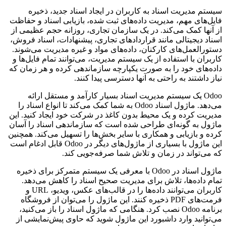
سیستم مدیریت اسناد به کاربران در ایجاد اسناد جدید، ذخیره
فایل‌های مهم، مدیریت داده‌های ثبت شده، بازیابی اسناد و حفاظت
از آنها کمک می‌کند. در یک سازمان تجاری، روزانه حجم عظیمی از
اسناد دیجیتالی مانند قراردادهای تجاری، پیشنهادات، اسناد فروش،
دستورالعمل‌های کارکنان، داده‌های مواد و غیره مدیریت می‌شوند.
کاربران با استفاده از یک سیستم مدیریت، می‌توانند تمام فایل‌ها و
داده‌های خود را به صورت یکپارچه سازماندهی کرده و هر زمان که
نیاز داشتند به راحتی به آنها دسترسی پیدا کنند.
Odoo یک سیستم مدیریت اسناد بسیار کارآمد و مستقل ارائه
می‌دهد. ماژول اسناد Odoo به شما کمک می‌کند تا انواع اسناد را
مدیریت کرده و یک محیط بدون کاغذ در شرکت خود ایجاد کنید. این
ماژول به گونه‌ای طراحی شده است که سازماندهی اسناد را آسان
کرده و بازیابی و همکاری با سایر بخش‌ها را تسهیل می‌کند. همچنین
این ماژول با بسیاری از ماژول‌های دیگر در Odoo قابل ادغام است
که می‌تواند در زمان و تلاش شما صرفه‌جویی کند.
ماژول اسناد در Odoo با معرفی یک سیستم متمرکز برای ذخیره
تمام داده‌ها، تلاش برای مدیریت صحیح اسناد را کاهش می‌دهد.
کاربران می‌توانند داده‌ها را در قالب‌های عکس، ویدیو، URL و
فرمت‌های PDF ذخیره کنند. این ماژول را می‌توان از فروشگاه
برنامه Odoo نصب کرد. هنگامی که ماژول اسناد را باز می‌کنید،
می‌توانید وارد داشبورد این ماژول شوید که حاوی پیش‌نمایشی از