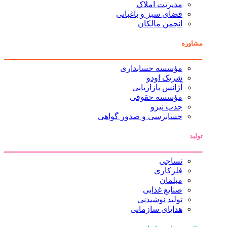
مدیریت املاک
فضای سبز و باغبانی
انجمن مالکان
مشاوره
مؤسسه حسابداری
شریک اودو
آژانس بازاریابی
مؤسسه حقوقی
جذب نیرو
حسابرسی و صدور گواهی
تولید
نساجی
فلزکاری
مبلمان
صنایع غذایی
تولید نوشیدنی
هدایای سازمانی