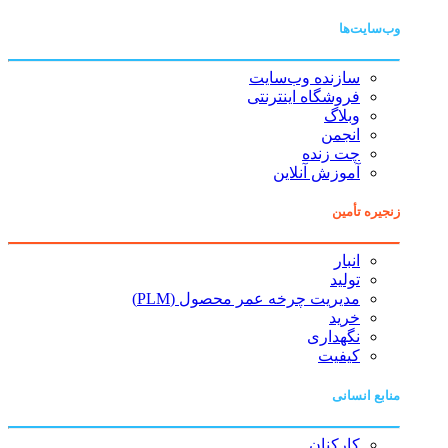
وب‌سایت‌ها
سازنده وب‌سایت
فروشگاه اینترنتی
وبلاگ
انجمن
چت زنده
آموزش آنلاین
زنجیره تأمین
انبار
تولید
مدیریت چرخه عمر محصول (PLM)
خرید
نگهداری
کیفیت
منابع انسانی
کارکنان