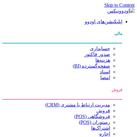
Skip to Content
اپلیکیشن‌های اودوو
مالی
حسابداری
صدور فاکتور
هزینه‌ها
صفحه‌گسترده (BI)
اسناد
امضا
فروش
مدیریت ارتباط با مشتری (CRM)
فروش
فروشگاهی (POS)
رستوران (POS)
اشتراک‌ها
اجاره