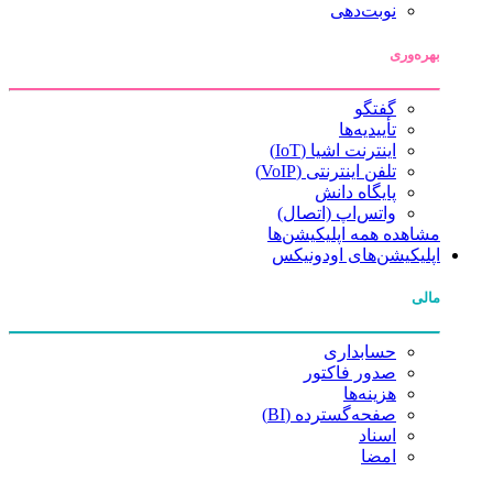
نوبت‌دهی
بهره‌وری
گفتگو
تأییدیه‌ها
اینترنت اشیا (IoT)
تلفن اینترنتی (VoIP)
پایگاه دانش
واتس‌اپ (اتصال)
مشاهده همه اپلیکیشن‌ها
اپلیکیشن‌های اودونیکس
مالی
حسابداری
صدور فاکتور
هزینه‌ها
صفحه‌گسترده (BI)
اسناد
امضا