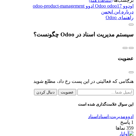
برچسب‌ها
(مشاهده همه)
اودوو
odoo17
Odoo
ادوو
odoo-product-management
درباره این انجمن
راهنمای Odoo
سیستم مدیریت اسناد در Odoo چگونست؟
عضویت
هنگامی که فعالیتی در این پست رخ داد، مطلع شوید
عضویت
دنبال کردن
این سوال علامت‌گذاری شده است
ادوو
مدیریت-اسناد
اسناد
1
پاسخ
359
نماها