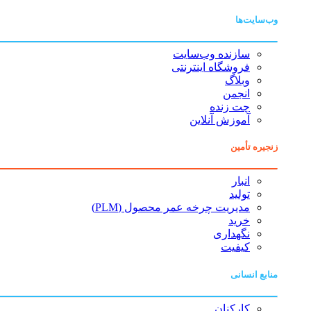
وب‌سایت‌ها
سازنده وب‌سایت
فروشگاه اینترنتی
وبلاگ
انجمن
چت زنده
آموزش آنلاین
زنجیره تأمین
انبار
تولید
مدیریت چرخه عمر محصول (PLM)
خرید
نگهداری
کیفیت
منابع انسانی
کارکنان