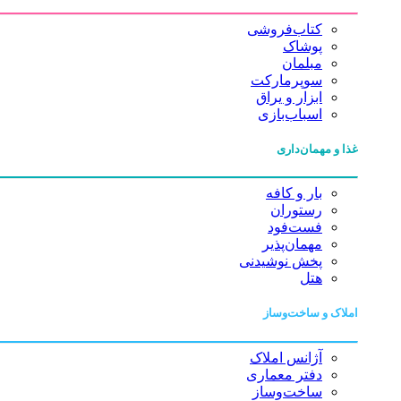
کتاب‌فروشی
پوشاک
مبلمان
سوپرمارکت
ابزار و یراق
اسباب‌بازی
غذا و مهمان‌داری
بار و کافه
رستوران
فست‌فود
مهمان‌پذیر
پخش نوشیدنی
هتل
املاک و ساخت‌وساز
آژانس املاک
دفتر معماری
ساخت‌وساز