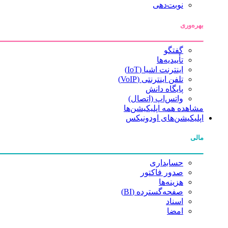
نوبت‌دهی
بهره‌وری
گفتگو
تأییدیه‌ها
اینترنت اشیا (IoT)
تلفن اینترنتی (VoIP)
پایگاه دانش
واتس‌اپ (اتصال)
مشاهده همه اپلیکیشن‌ها
اپلیکیشن‌های اودونیکس
مالی
حسابداری
صدور فاکتور
هزینه‌ها
صفحه‌گسترده (BI)
اسناد
امضا