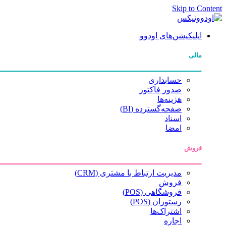
Skip to Content
اپلیکیشن‌های اودوو
مالی
حسابداری
صدور فاکتور
هزینه‌ها
صفحه‌گسترده (BI)
اسناد
امضا
فروش
مدیریت ارتباط با مشتری (CRM)
فروش
فروشگاهی (POS)
رستوران (POS)
اشتراک‌ها
اجاره