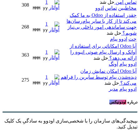
تماس امن
حل شد
1
308
مخاطبین
تماس
ادوو
MMM yy 
چقدر استفاده از Odoo به ما کمک
می‌کند تا از کار با سایر پیام‌رسان‌ها
1
268
جهت ساماندهی امور داخلی بی‌نیاز
MMM yy 
شویم؟
حل شد
چت
ادوو
پیام
آیا Odoo امکاناتی برای استفاده از
آوانک و ارسال پیام صوتی انبوه را
1
363
ارائه می‌دهد؟
حل شد
MMM yy 
ادوو
پیام
آونگ
آیا Odoo امکان نمایش زمان
دیده‌شدن پیام توسط سایرین را فراهم
1
275
می‌کند؟
حل شد
MMM yy 
ادوو
پیام
مدیر
درباره
اودونیکس
بپیچیدگی‌های سازمان را با شخصی‌سازی اودوو به سادگیِ یک کلیک
تبدیل کنید.