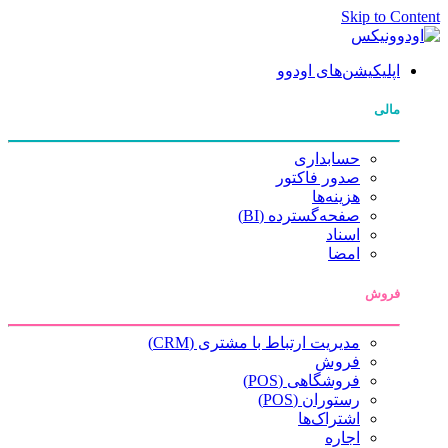
Skip to Content
اپلیکیشن‌های اودوو
مالی
حسابداری
صدور فاکتور
هزینه‌ها
صفحه‌گسترده (BI)
اسناد
امضا
فروش
مدیریت ارتباط با مشتری (CRM)
فروش
فروشگاهی (POS)
رستوران (POS)
اشتراک‌ها
اجاره