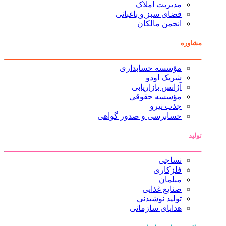
مدیریت املاک
فضای سبز و باغبانی
انجمن مالکان
مشاوره
مؤسسه حسابداری
شریک اودو
آژانس بازاریابی
مؤسسه حقوقی
جذب نیرو
حسابرسی و صدور گواهی
تولید
نساجی
فلزکاری
مبلمان
صنایع غذایی
تولید نوشیدنی
هدایای سازمانی