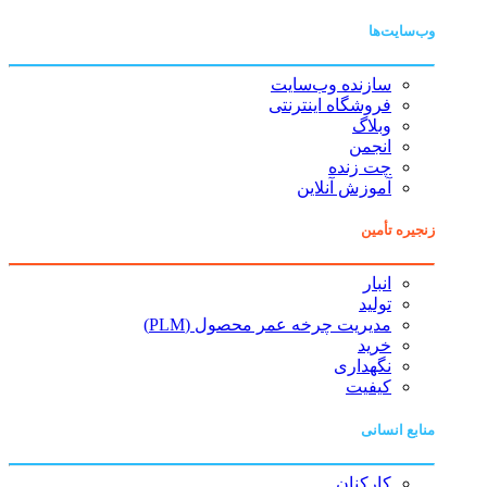
وب‌سایت‌ها
سازنده وب‌سایت
فروشگاه اینترنتی
وبلاگ
انجمن
چت زنده
آموزش آنلاین
زنجیره تأمین
انبار
تولید
مدیریت چرخه عمر محصول (PLM)
خرید
نگهداری
کیفیت
منابع انسانی
کارکنان