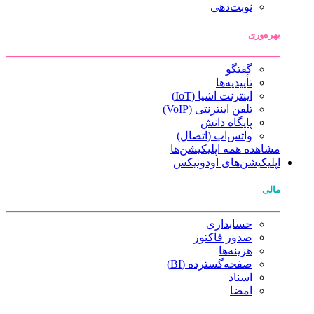
نوبت‌دهی
بهره‌وری
گفتگو
تأییدیه‌ها
اینترنت اشیا (IoT)
تلفن اینترنتی (VoIP)
پایگاه دانش
واتس‌اپ (اتصال)
مشاهده همه اپلیکیشن‌ها
اپلیکیشن‌های اودونیکس
مالی
حسابداری
صدور فاکتور
هزینه‌ها
صفحه‌گسترده (BI)
اسناد
امضا