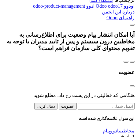
برچسب‌ها
(مشاهده همه)
اودوو
odoo17
Odoo
ادوو
odoo-product-management
درباره این انجمن
راهنمای Odoo
آیا امکان انتشار پیام وضعیت برای اطلاع‌رسانی به
مخاطبین درون سیستم و پس از تایید مدیران با توجه به
تقویم محتوای کلی سازمان فراهم است؟
عضویت
هنگامی که فعالیتی در این پست رخ داد، مطلع شوید
عضویت
دنبال کردن
این سوال علامت‌گذاری شده است
مخاطبین
ادوو
پیام
1
پاسخ