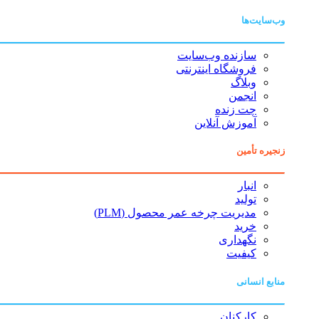
وب‌سایت‌ها
سازنده وب‌سایت
فروشگاه اینترنتی
وبلاگ
انجمن
چت زنده
آموزش آنلاین
زنجیره تأمین
انبار
تولید
مدیریت چرخه عمر محصول (PLM)
خرید
نگهداری
کیفیت
منابع انسانی
کارکنان