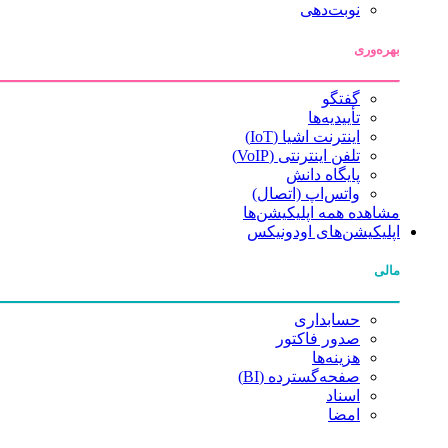
نوبت‌دهی
بهره‌وری
گفتگو
تأییدیه‌ها
اینترنت اشیا (IoT)
تلفن اینترنتی (VoIP)
پایگاه دانش
واتس‌اپ (اتصال)
مشاهده همه اپلیکیشن‌ها
اپلیکیشن‌های اودونیکس
مالی
حسابداری
صدور فاکتور
هزینه‌ها
صفحه‌گسترده (BI)
اسناد
امضا