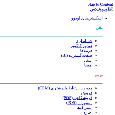
Skip to Content
اپلیکیشن‌های اودوو
مالی
حسابداری
صدور فاکتور
هزینه‌ها
صفحه‌گسترده (BI)
اسناد
امضا
فروش
مدیریت ارتباط با مشتری (CRM)
فروش
فروشگاهی (POS)
رستوران (POS)
اشتراک‌ها
اجاره