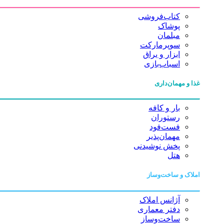
کتاب‌فروشی
پوشاک
مبلمان
سوپرمارکت
ابزار و یراق
اسباب‌بازی
غذا و مهمان‌داری
بار و کافه
رستوران
فست‌فود
مهمان‌پذیر
پخش نوشیدنی
هتل
املاک و ساخت‌وساز
آژانس املاک
دفتر معماری
ساخت‌وساز