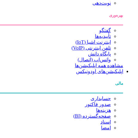
نوبت‌دهی
بهره‌وری
گفتگو
تأییدیه‌ها
اینترنت اشیا (IoT)
تلفن اینترنتی (VoIP)
پایگاه دانش
واتس‌اپ (اتصال)
مشاهده همه اپلیکیشن‌ها
اپلیکیشن‌های اودونیکس
مالی
حسابداری
صدور فاکتور
هزینه‌ها
صفحه‌گسترده (BI)
اسناد
امضا