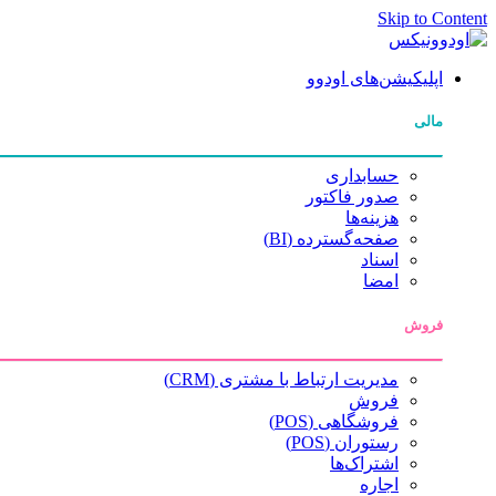
Skip to Content
اپلیکیشن‌های اودوو
مالی
حسابداری
صدور فاکتور
هزینه‌ها
صفحه‌گسترده (BI)
اسناد
امضا
فروش
مدیریت ارتباط با مشتری (CRM)
فروش
فروشگاهی (POS)
رستوران (POS)
اشتراک‌ها
اجاره