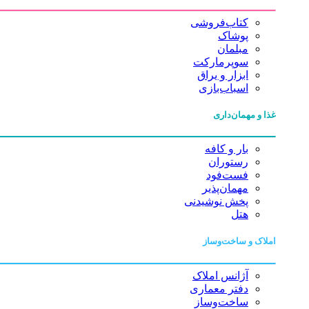
کتاب‌فروشی
پوشاک
مبلمان
سوپرمارکت
ابزار و یراق
اسباب‌بازی
غذا و مهمان‌داری
بار و کافه
رستوران
فست‌فود
مهمان‌پذیر
پخش نوشیدنی
هتل
املاک و ساخت‌وساز
آژانس املاک
دفتر معماری
ساخت‌وساز