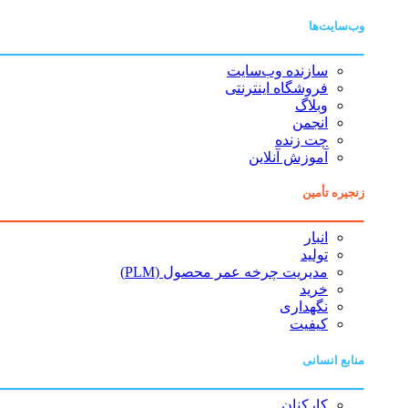
وب‌سایت‌ها
سازنده وب‌سایت
فروشگاه اینترنتی
وبلاگ
انجمن
چت زنده
آموزش آنلاین
زنجیره تأمین
انبار
تولید
مدیریت چرخه عمر محصول (PLM)
خرید
نگهداری
کیفیت
منابع انسانی
کارکنان