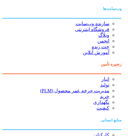
وب‌سایت‌ها
سازنده وب‌سایت
فروشگاه اینترنتی
وبلاگ
انجمن
چت زنده
آموزش آنلاین
زنجیره تأمین
انبار
تولید
مدیریت چرخه عمر محصول (PLM)
خرید
نگهداری
کیفیت
منابع انسانی
کارکنان