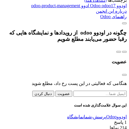
برچسب‌ها
(مشاهده همه)
اودوو
odoo17
Odoo
ادوو
odoo-product-management
درباره این انجمن
راهنمای Odoo
چگونه در اودوو odoo از رویدادها و نمایشگاه هایی که
رقبا حضور می‌یابند مطلع شویم
عضویت
هنگامی که فعالیتی در این پست رخ داد، مطلع شوید
عضویت
دنبال کردن
این سوال علامت‌گذاری شده است
اودوو
Odoo
پرسش-شما
نمایشگاه
1
پاسخ
214
نماها