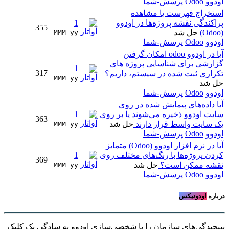
اودوو
Odoo
پرسش-شما
استخراج فهرست یا مشاهده
پراکندگی نقشه پروژه‌ها در اودوو
1
355
(Odoo)
حل شد
MMM yy 
اودوو
Odoo
پرسش-شما
آیا در اودوو odoo امکان گرفتن
گزارشی برای شناسایی پروژه های
1
317
تکراری ثبت شده در سیستم، داریم؟
MMM yy 
حل شد
اودوو
Odoo
پرسش-شما
آیا داده‌های پیمایش شده در روی
سایت اودوو ذخیره می‌شوند یا بر روی
1
363
یک سایت واسط قرار دارند
حل شد
MMM yy 
اودوو
Odoo
پرسش-شما
آیا در نرم افزار اودوو (Odoo) متمایز
کردن پروژه‌ها با رنگ‌های مختلف روی
1
369
نقشه ممکن است؟
حل شد
MMM yy 
اودوو
Odoo
پرسش-شما
درباره
اودونیکس
بپیچیدگی‌های سازمان را با شخصی‌سازی اودوو به سادگیِ یک کلیک