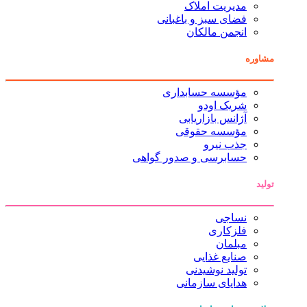
مدیریت املاک
فضای سبز و باغبانی
انجمن مالکان
مشاوره
مؤسسه حسابداری
شریک اودو
آژانس بازاریابی
مؤسسه حقوقی
جذب نیرو
حسابرسی و صدور گواهی
تولید
نساجی
فلزکاری
مبلمان
صنایع غذایی
تولید نوشیدنی
هدایای سازمانی