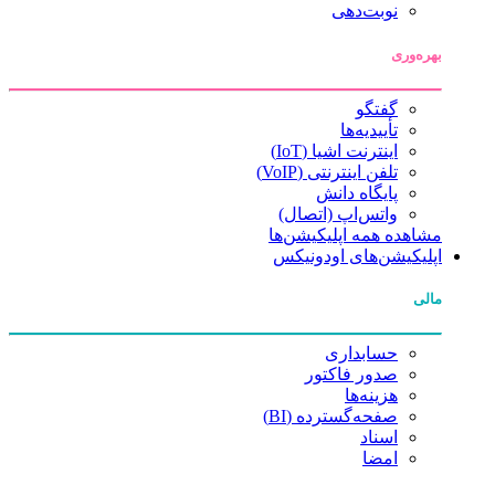
نوبت‌دهی
بهره‌وری
گفتگو
تأییدیه‌ها
اینترنت اشیا (IoT)
تلفن اینترنتی (VoIP)
پایگاه دانش
واتس‌اپ (اتصال)
مشاهده همه اپلیکیشن‌ها
اپلیکیشن‌های اودونیکس
مالی
حسابداری
صدور فاکتور
هزینه‌ها
صفحه‌گسترده (BI)
اسناد
امضا