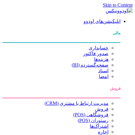
Skip to Content
اپلیکیشن‌های اودوو
مالی
حسابداری
صدور فاکتور
هزینه‌ها
صفحه‌گسترده (BI)
اسناد
امضا
فروش
مدیریت ارتباط با مشتری (CRM)
فروش
فروشگاهی (POS)
رستوران (POS)
اشتراک‌ها
اجاره