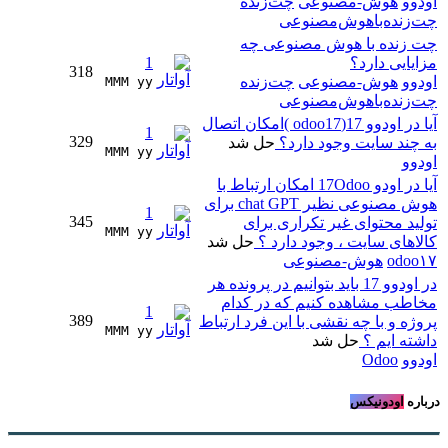
اودوو
هوش-مصنوعی
چت‌زنده
چت‌زنده‌با‌هوش‌مصنوعی
چت زنده با هوش مصنوعی چه
مزایایی دارد؟
1
318
اودوو
هوش-مصنوعی
چت‌زنده
MMM yy 
چت‌زنده‌با‌هوش‌مصنوعی
آیا در اودوو 17(odoo17 )امکان اتصال
1
329
به چند سایت وجود دارد؟
حل شد
MMM yy 
اودوو
آیا در اودو 17Odoo امکان ارتباط با
هوش مصنوعی نظیر chat GPT برای
1
345
تولید محتوای غیر تکراری برای
MMM yy 
کالاهای سایت ، وجود دارد ؟
حل شد
odoo۱۷
هوش-مصنوعی
در اودوو 17 باید بتوانیم در پرونده هر
مخاطب مشاهده کنیم که در کدام
1
389
پروژه و با چه نقشی با این فرد ارتباط
MMM yy 
داشته ایم ؟
حل شد
اودوو
Odoo
درباره
اودونیکس