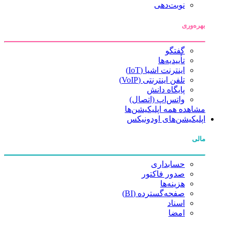
نوبت‌دهی
بهره‌وری
گفتگو
تأییدیه‌ها
اینترنت اشیا (IoT)
تلفن اینترنتی (VoIP)
پایگاه دانش
واتس‌اپ (اتصال)
مشاهده همه اپلیکیشن‌ها
اپلیکیشن‌های اودونیکس
مالی
حسابداری
صدور فاکتور
هزینه‌ها
صفحه‌گسترده (BI)
اسناد
امضا