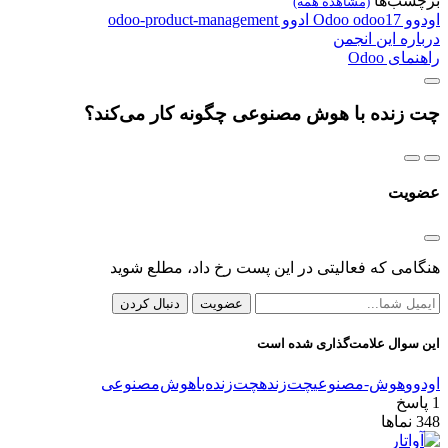
برچسب‌ها
(مشاهده همه)
اودوو
odoo17
Odoo
ادوو
odoo-product-management
درباره این انجمن
راهنمای Odoo
چت زنده با هوش مصنوعی چگونه کار می‌کند؟
عضویت
هنگامی که فعالیتی در این پست رخ داد، مطلع شوید
عضویت
دنبال کردن
این سوال علامت‌گذاری شده است
اودوو
هوش-مصنوعی
چت‌زنده
چت‌زنده‌با‌هوش‌مصنوعی
1
پاسخ
348
نماها