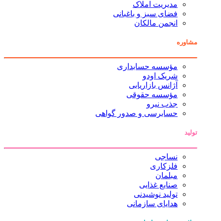
مدیریت املاک
فضای سبز و باغبانی
انجمن مالکان
مشاوره
مؤسسه حسابداری
شریک اودو
آژانس بازاریابی
مؤسسه حقوقی
جذب نیرو
حسابرسی و صدور گواهی
تولید
نساجی
فلزکاری
مبلمان
صنایع غذایی
تولید نوشیدنی
هدایای سازمانی