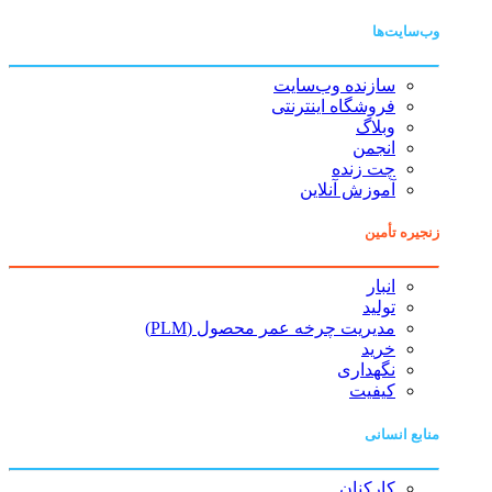
وب‌سایت‌ها
سازنده وب‌سایت
فروشگاه اینترنتی
وبلاگ
انجمن
چت زنده
آموزش آنلاین
زنجیره تأمین
انبار
تولید
مدیریت چرخه عمر محصول (PLM)
خرید
نگهداری
کیفیت
منابع انسانی
کارکنان