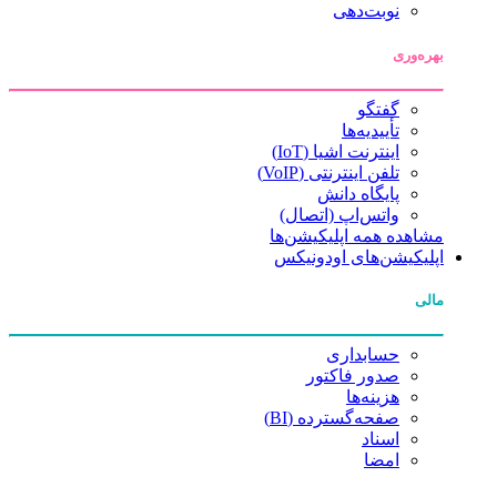
نوبت‌دهی
بهره‌وری
گفتگو
تأییدیه‌ها
اینترنت اشیا (IoT)
تلفن اینترنتی (VoIP)
پایگاه دانش
واتس‌اپ (اتصال)
مشاهده همه اپلیکیشن‌ها
اپلیکیشن‌های اودونیکس
مالی
حسابداری
صدور فاکتور
هزینه‌ها
صفحه‌گسترده (BI)
اسناد
امضا