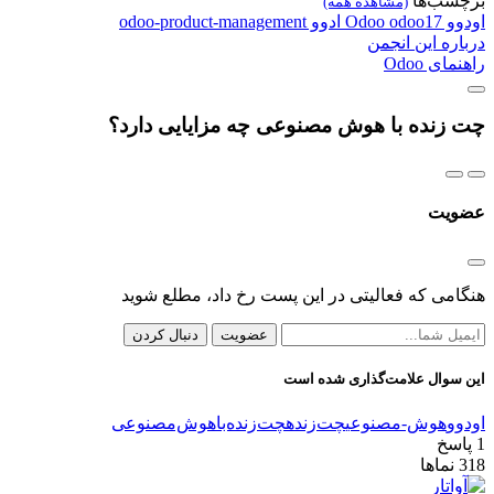
برچسب‌ها
(مشاهده همه)
اودوو
odoo17
Odoo
ادوو
odoo-product-management
درباره این انجمن
راهنمای Odoo
چت زنده با هوش مصنوعی چه مزایایی دارد؟
عضویت
هنگامی که فعالیتی در این پست رخ داد، مطلع شوید
عضویت
دنبال کردن
این سوال علامت‌گذاری شده است
اودوو
هوش-مصنوعی
چت‌زنده
چت‌زنده‌با‌هوش‌مصنوعی
1
پاسخ
318
نماها