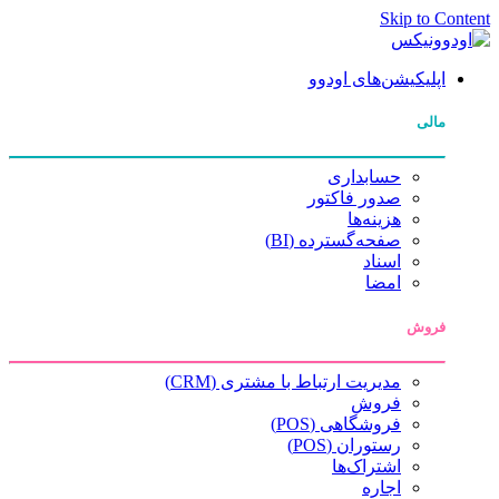
Skip to Content
اپلیکیشن‌های اودوو
مالی
حسابداری
صدور فاکتور
هزینه‌ها
صفحه‌گسترده (BI)
اسناد
امضا
فروش
مدیریت ارتباط با مشتری (CRM)
فروش
فروشگاهی (POS)
رستوران (POS)
اشتراک‌ها
اجاره