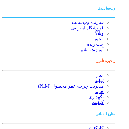
وب‌سایت‌ها
سازنده وب‌سایت
فروشگاه اینترنتی
وبلاگ
انجمن
چت زنده
آموزش آنلاین
زنجیره تأمین
انبار
تولید
مدیریت چرخه عمر محصول (PLM)
خرید
نگهداری
کیفیت
منابع انسانی
کارکنان