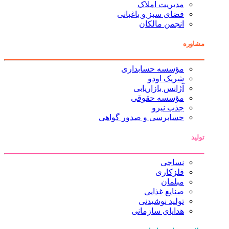
مدیریت املاک
فضای سبز و باغبانی
انجمن مالکان
مشاوره
مؤسسه حسابداری
شریک اودو
آژانس بازاریابی
مؤسسه حقوقی
جذب نیرو
حسابرسی و صدور گواهی
تولید
نساجی
فلزکاری
مبلمان
صنایع غذایی
تولید نوشیدنی
هدایای سازمانی