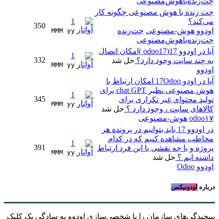
چت‌زنده‌با‌هوش‌مصنوعی
چت زنده با هوش مصنوعی چگونه کار
می‌کند؟
1
350
اودوو
هوش-مصنوعی
چت‌زنده
MMM yy 
چت‌زنده‌با‌هوش‌مصنوعی
آیا در اودوو 17(odoo17 )امکان اتصال
1
332
به چند سایت وجود دارد؟
حل شد
MMM yy 
اودوو
آیا در اودو 17Odoo امکان ارتباط با
هوش مصنوعی نظیر chat GPT برای
1
345
تولید محتوای غیر تکراری برای
MMM yy 
کالاهای سایت ، وجود دارد ؟
حل شد
odoo۱۷
هوش-مصنوعی
در اودوو 17 باید بتوانیم در پرونده هر
مخاطب مشاهده کنیم که در کدام
1
391
پروژه و با چه نقشی با این فرد ارتباط
MMM yy 
داشته ایم ؟
حل شد
اودوو
Odoo
درباره
اودونیکس
بپیچیدگی‌های سازمان را با شخصی‌سازی اودوو به سادگیِ یک کلیک