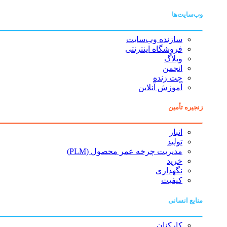
وب‌سایت‌ها
سازنده وب‌سایت
فروشگاه اینترنتی
وبلاگ
انجمن
چت زنده
آموزش آنلاین
زنجیره تأمین
انبار
تولید
مدیریت چرخه عمر محصول (PLM)
خرید
نگهداری
کیفیت
منابع انسانی
کارکنان