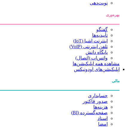
نوبت‌دهی
بهره‌وری
گفتگو
تأییدیه‌ها
اینترنت اشیا (IoT)
تلفن اینترنتی (VoIP)
پایگاه دانش
واتس‌اپ (اتصال)
مشاهده همه اپلیکیشن‌ها
اپلیکیشن‌های اودونیکس
مالی
حسابداری
صدور فاکتور
هزینه‌ها
صفحه‌گسترده (BI)
اسناد
امضا