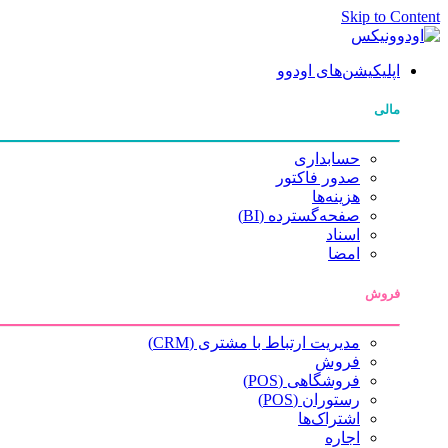
Skip to Content
اپلیکیشن‌های اودوو
مالی
حسابداری
صدور فاکتور
هزینه‌ها
صفحه‌گسترده (BI)
اسناد
امضا
فروش
مدیریت ارتباط با مشتری (CRM)
فروش
فروشگاهی (POS)
رستوران (POS)
اشتراک‌ها
اجاره