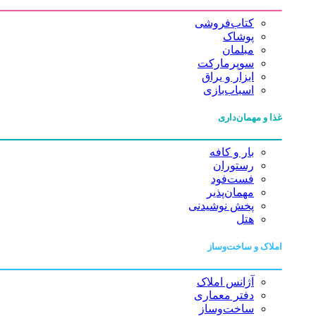
کتاب‌فروشی
پوشاک
مبلمان
سوپرمارکت
ابزار و یراق
اسباب‌بازی
غذا و مهمان‌داری
بار و کافه
رستوران
فست‌فود
مهمان‌پذیر
پخش نوشیدنی
هتل
املاک و ساخت‌وساز
آژانس املاک
دفتر معماری
ساخت‌وساز