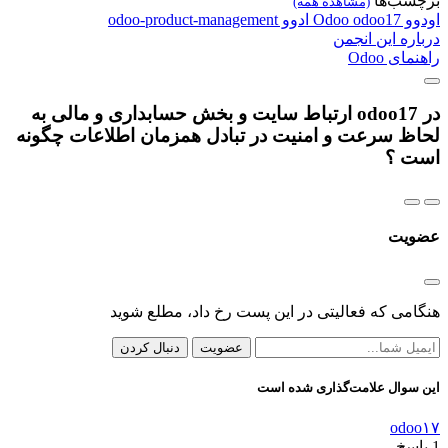
برچسب‌ها
(مشاهده همه)
اودوو
odoo17
Odoo
ادوو
odoo-product-management
درباره این انجمن
راهنمای Odoo
در odoo17 ارتباط سایت و بخش حسابداری و مالی به
لحاظ سرعت و امنیت در تبادل همزمان اطلاعات چگونه
است ؟
عضویت
هنگامی که فعالیتی در این پست رخ داد، مطلع شوید
عضویت
دنبال کردن
این سوال علامت‌گذاری شده است
odoo۱۷
1
پاسخ