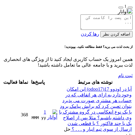
1
رها کردن
اضافه کردن نظر
از بحث لذت می برید؟ فقط مطالعه نکنید، بپیوندید!
همین امروز یک حساب کاربری ایجاد کنید تا از ویژگی های انحصاری
لذت ببرید و با جامعه عالی ما تعامل داشته باشید!
ثبت نام
نوشته های مرتبط
پاسخ‌ها
نماها
فعالیت
آیا در اودوو 17(odoo17) این امکان
وجود دارد به ازای هر اتفاقی که در
حساب هر مشتری صورت می پذیرد
بتوان تعیین کرد که برایش پیامک برود
یا یک نوع انعکاسی در گروه مشترک با
1
368
وی داشته باشیم؟ مثلا پس از اصلاح
MMM yy 
یک یا چند فاکتور ؟ یا قطعی شدن
ارسال از سوی تیم انبار و . . . ؟
حل
شد