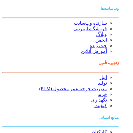
وب‌سایت‌ها
سازنده وب‌سایت
فروشگاه اینترنتی
وبلاگ
انجمن
چت زنده
آموزش آنلاین
زنجیره تأمین
انبار
تولید
مدیریت چرخه عمر محصول (PLM)
خرید
نگهداری
کیفیت
منابع انسانی
کارکنان