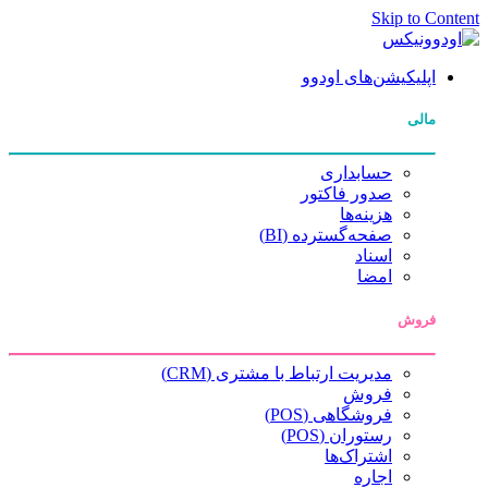
Skip to Content
اپلیکیشن‌های اودوو
مالی
حسابداری
صدور فاکتور
هزینه‌ها
صفحه‌گسترده (BI)
اسناد
امضا
فروش
مدیریت ارتباط با مشتری (CRM)
فروش
فروشگاهی (POS)
رستوران (POS)
اشتراک‌ها
اجاره