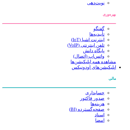
نوبت‌دهی
بهره‌وری
گفتگو
تأییدیه‌ها
اینترنت اشیا (IoT)
تلفن اینترنتی (VoIP)
پایگاه دانش
واتس‌اپ (اتصال)
مشاهده همه اپلیکیشن‌ها
اپلیکیشن‌های اودونیکس
مالی
حسابداری
صدور فاکتور
هزینه‌ها
صفحه‌گسترده (BI)
اسناد
امضا