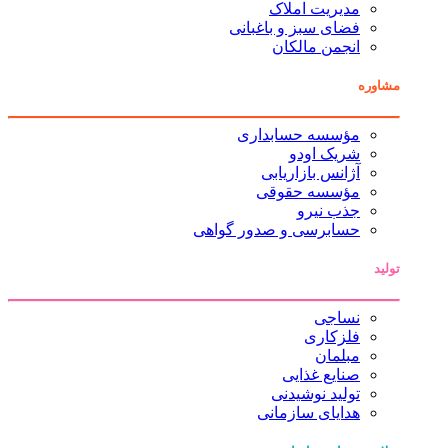
مدیریت املاک
فضای سبز و باغبانی
انجمن مالکان
مشاوره
مؤسسه حسابداری
شریک اودو
آژانس بازاریابی
مؤسسه حقوقی
جذب نیرو
حسابرسی و صدور گواهی
تولید
نساجی
فلزکاری
مبلمان
صنایع غذایی
تولید نوشیدنی
هدایای سازمانی