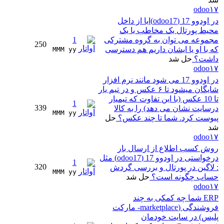
odoo۱۷
در اودوو 17 (odoo17)ایا از داخل
محیط پورتال یک مخاطب یا یک
مجموعه می توان به گروه مشترکی
1
250
که با او یا ایشان داریم هم دسترسی
MMM yy 
داشت؟
حل شد
odoo۱۷
در اودوو 17 می شود مانند نرم افزار
شایگان میشود تا ۶ عکس و در تیم یار
تا 10 عکس (با این تفاوت که تیمیار
1
339
درسایت نشان می دهد) را به کالا
MMM yy 
پیوست کرد. شما تا چند عکس؟
حل
شد
odoo۱۷
روش کسب اطلاع از ارسال بار
درخواستی در اودوو 17 (odoo17) مثل
1
320
: لاگین در پورتال و بررسی گردش
MMM yy 
حساب چگونه است؟
حل شد
odoo۱۷
ERP شما چه کمکی به چند
فروشندگی (marketplace- مارکت
پلیس) در سایت خودمان