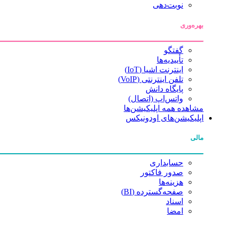
نوبت‌دهی
بهره‌وری
گفتگو
تأییدیه‌ها
اینترنت اشیا (IoT)
تلفن اینترنتی (VoIP)
پایگاه دانش
واتس‌اپ (اتصال)
مشاهده همه اپلیکیشن‌ها
اپلیکیشن‌های اودونیکس
مالی
حسابداری
صدور فاکتور
هزینه‌ها
صفحه‌گسترده (BI)
اسناد
امضا