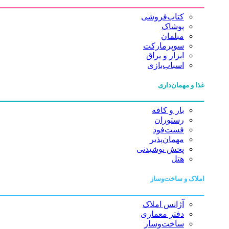
کتاب‌فروشی
پوشاک
مبلمان
سوپرمارکت
ابزار و یراق
اسباب‌بازی
غذا و مهمان‌داری
بار و کافه
رستوران
فست‌فود
مهمان‌پذیر
پخش نوشیدنی
هتل
املاک و ساخت‌وساز
آژانس املاک
دفتر معماری
ساخت‌وساز