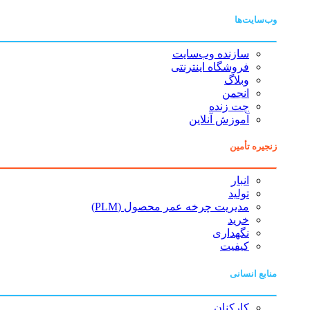
وب‌سایت‌ها
سازنده وب‌سایت
فروشگاه اینترنتی
وبلاگ
انجمن
چت زنده
آموزش آنلاین
زنجیره تأمین
انبار
تولید
مدیریت چرخه عمر محصول (PLM)
خرید
نگهداری
کیفیت
منابع انسانی
کارکنان