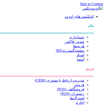
Skip to Content
اپلیکیشن‌های اودوو
مالی
حسابداری
صدور فاکتور
هزینه‌ها
صفحه‌گسترده (BI)
اسناد
امضا
فروش
مدیریت ارتباط با مشتری (CRM)
فروش
فروشگاهی (POS)
رستوران (POS)
اشتراک‌ها
اجاره