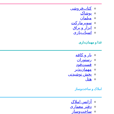
کتاب‌فروشی
پوشاک
مبلمان
سوپرمارکت
ابزار و یراق
اسباب‌بازی
غذا و مهمان‌داری
بار و کافه
رستوران
فست‌فود
مهمان‌پذیر
پخش نوشیدنی
هتل
املاک و ساخت‌وساز
آژانس املاک
دفتر معماری
ساخت‌وساز