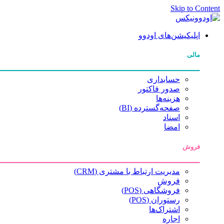
Skip to Content
اپلیکیشن‌های اودوو
مالی
حسابداری
صدور فاکتور
هزینه‌ها
صفحه‌گسترده (BI)
اسناد
امضا
فروش
مدیریت ارتباط با مشتری (CRM)
فروش
فروشگاهی (POS)
رستوران (POS)
اشتراک‌ها
اجاره