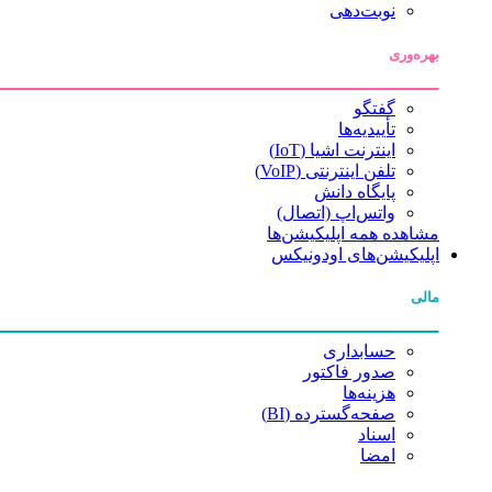
نوبت‌دهی
بهره‌وری
گفتگو
تأییدیه‌ها
اینترنت اشیا (IoT)
تلفن اینترنتی (VoIP)
پایگاه دانش
واتس‌اپ (اتصال)
مشاهده همه اپلیکیشن‌ها
اپلیکیشن‌های اودونیکس
مالی
حسابداری
صدور فاکتور
هزینه‌ها
صفحه‌گسترده (BI)
اسناد
امضا