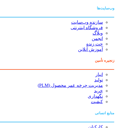
وب‌سایت‌ها
سازنده وب‌سایت
فروشگاه اینترنتی
وبلاگ
انجمن
چت زنده
آموزش آنلاین
زنجیره تأمین
انبار
تولید
مدیریت چرخه عمر محصول (PLM)
خرید
نگهداری
کیفیت
منابع انسانی
کارکنان