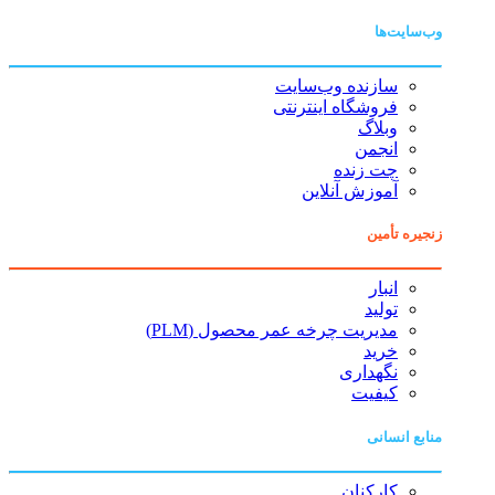
وب‌سایت‌ها
سازنده وب‌سایت
فروشگاه اینترنتی
وبلاگ
انجمن
چت زنده
آموزش آنلاین
زنجیره تأمین
انبار
تولید
مدیریت چرخه عمر محصول (PLM)
خرید
نگهداری
کیفیت
منابع انسانی
کارکنان