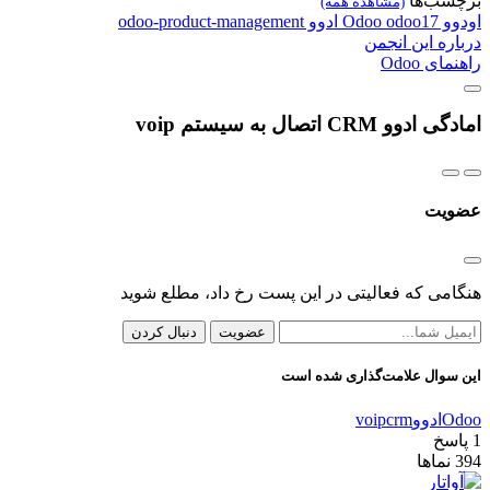
برچسب‌ها
(مشاهده همه)
اودوو
odoo17
Odoo
ادوو
odoo-product-management
درباره این انجمن
راهنمای Odoo
امادگی ادوو CRM اتصال به سیستم voip
عضویت
هنگامی که فعالیتی در این پست رخ داد، مطلع شوید
عضویت
دنبال کردن
این سوال علامت‌گذاری شده است
Odoo
ادوو
crm
voip
1
پاسخ
394
نماها