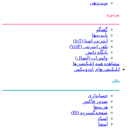
نوبت‌دهی
بهره‌وری
گفتگو
تأییدیه‌ها
اینترنت اشیا (IoT)
تلفن اینترنتی (VoIP)
پایگاه دانش
واتس‌اپ (اتصال)
مشاهده همه اپلیکیشن‌ها
اپلیکیشن‌های اودونیکس
مالی
حسابداری
صدور فاکتور
هزینه‌ها
صفحه‌گسترده (BI)
اسناد
امضا