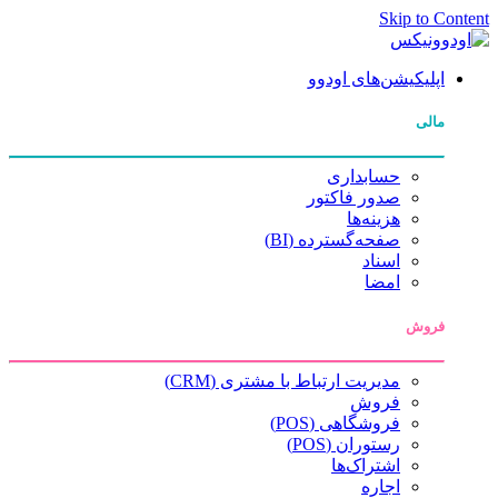
Skip to Content
اپلیکیشن‌های اودوو
مالی
حسابداری
صدور فاکتور
هزینه‌ها
صفحه‌گسترده (BI)
اسناد
امضا
فروش
مدیریت ارتباط با مشتری (CRM)
فروش
فروشگاهی (POS)
رستوران (POS)
اشتراک‌ها
اجاره