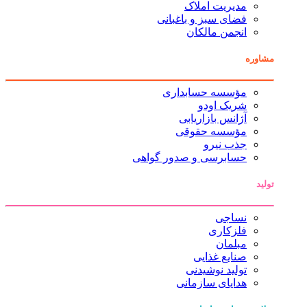
مدیریت املاک
فضای سبز و باغبانی
انجمن مالکان
مشاوره
مؤسسه حسابداری
شریک اودو
آژانس بازاریابی
مؤسسه حقوقی
جذب نیرو
حسابرسی و صدور گواهی
تولید
نساجی
فلزکاری
مبلمان
صنایع غذایی
تولید نوشیدنی
هدایای سازمانی