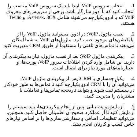
1. انتخاب سرویس VoIP: ابتدا باید یک سرویس VoIP مناسب را
انتخاب کنید که با ادوو سازگار باشد. برخی از سرویس‌های معروف
VoIP که با ادوو یکپارچه می‌شوند شامل Asterisk، 3CX، و Twilio
هستند.
2. نصب ماژول VoIP: در ادوو، می‌توانید ماژول VoIP را از
اپلیکیشن‌های موجود نصب کنید. ماژول‌های VoIP به شما امکان
می‌دهند تا تماس‌های تلفنی را مستقیماً از طریق CRM مدیریت کنید.
3. پیکربندی ماژول VoIP: بعد از نصب ماژول، نیاز به پیکربندی آن
دارید. این شامل وارد کردن اطلاعات سرور VoIP، پورت‌ها، و
اعتبارنامه‌های مورد نیاز برای اتصال است.
4. یکپارچه‌سازی با CRM: پس از پیکربندی ماژول VoIP،
می‌توانید آن را با CRM ادوو یکپارچه کنید تا تماس‌ها به طور خودکار
در سیستم ثبت شوند و بتوانید تاریخچه تماس‌ها و تعاملات با
مشتریان را مدیریت کنید.
5. آزمایش و پشتیبانی: پس از انجام پیکربندی‌ها، باید سیستم را
آزمایش کنید تا از عملکرد صحیح آن اطمینان حاصل کنید. همچنین،
می‌توانید تنظیمات اضافی و سفارشی‌سازی‌ها را بر اساس نیازهای
خاص کسب و کارتان انجام دهید.