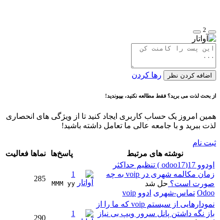
2
رها کردن
اضافه کردن نظر
از بحث لذت می برید؟ فقط مطالعه نکنید، بپیوندید!
همین امروز یک حساب کاربری ایجاد کنید تا از ویژگی های انحصاری
لذت ببرید و با جامعه عالی ما تعامل داشته باشید!
ثبت نام
نوشته های مرتبط
پاسخ‌ها
نماها
فعالیت
اودوو 17(odoo17 ) تنظیم حداکثر
زمان مکالمه شهری در voip به چه
1
285
صورت است؟
حل شد
MMM yy 
Odoo
تماس-شهری
ادوو
voip
نمودارهایی از سیستم voip که ما را از
باز نگه داشتن پانل سرور ویپ بی نیاز
1
290