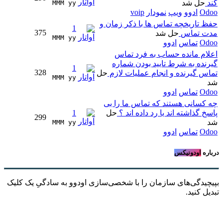
کند
حل شد
MMM yy 
Odoo
ادوو
ویپ
نمودار
voip
حفظ تاریخچه تماس ها با ذکر زمان و
1
375
مدت تماس
حل شد
MMM yy 
Odoo
تماس
ادوو
اعلام مانده حساب به فرد تماس
گیرنده به شرط تایید بودن شماره
1
328
تماس گیرنده و انجام عملیات لازم
حل
MMM yy 
شد
Odoo
تماس
ادوو
چه کسانی هستند که تماس ما را بی
پاسخ گذاشته اند یا رد داده اند ؟
حل
1
299
شد
MMM yy 
Odoo
تماس
ادوو
درباره
اودونیکس
بپیچیدگی‌های سازمان را با شخصی‌سازی اودوو به سادگیِ یک کلیک
تبدیل کنید.