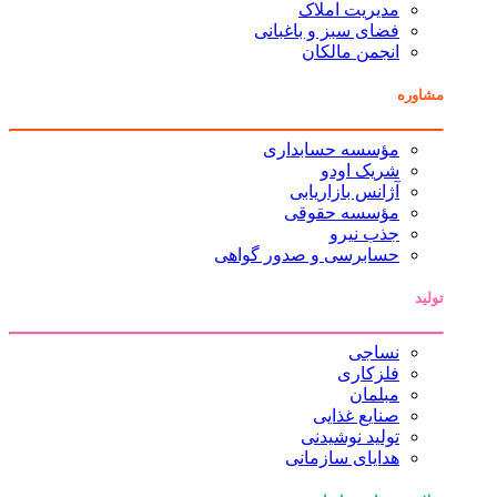
مدیریت املاک
فضای سبز و باغبانی
انجمن مالکان
مشاوره
مؤسسه حسابداری
شریک اودو
آژانس بازاریابی
مؤسسه حقوقی
جذب نیرو
حسابرسی و صدور گواهی
تولید
نساجی
فلزکاری
مبلمان
صنایع غذایی
تولید نوشیدنی
هدایای سازمانی