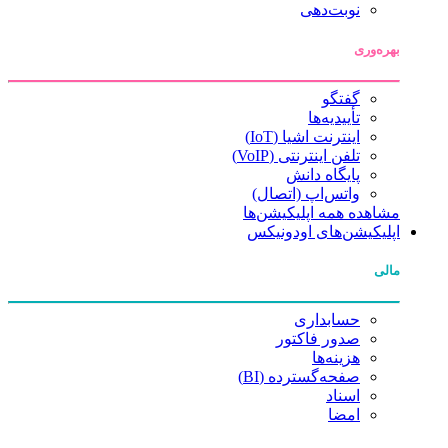
نوبت‌دهی
بهره‌وری
گفتگو
تأییدیه‌ها
اینترنت اشیا (IoT)
تلفن اینترنتی (VoIP)
پایگاه دانش
واتس‌اپ (اتصال)
مشاهده همه اپلیکیشن‌ها
اپلیکیشن‌های اودونیکس
مالی
حسابداری
صدور فاکتور
هزینه‌ها
صفحه‌گسترده (BI)
اسناد
امضا