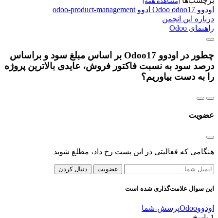
سب‌ها
(مشاهده همه)
وو
odoo17
Odoo
ادوو
odoo-product-management
ره این انجمن
ای Odoo
چطور در اودوو Odoo17 بر اساس مبلغ سود و براساس
د سود به نسبت فاکتور فروش، عایدی بالاترین پروژه
به دست بیاوریم؟
یت
می که فعالیتی در این پست رخ داد، مطلع شوید
عضویت
دنبال کردن
سوال علامت‌گذاری شده است
و
Odoo
پرسش-شما
سخ