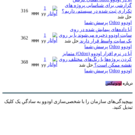
رشی برای شناسایی پروژه های
1
316
اری ثبت شده در سیستم، داریم؟
MMM yy 
شد
وو
Odoo
پرسش-شما
 داده‌های پیمایش شده در روی
ت اودوو ذخیره می‌شوند یا بر روی
1
362
سایت واسط قرار دارند
حل شد
MMM yy 
وو
Odoo
پرسش-شما
آیا در نرم افزار اودوو (Odoo) متمایز
ن پروژه‌ها با رنگ‌های مختلف روی
1
368
ه ممکن است؟
حل شد
MMM yy 
وو
Odoo
پرسش-شما
ره
اودونیکس
یدگی‌های سازمان را با شخصی‌سازی اودوو به سادگیِ یک کلیک
ل کنید.