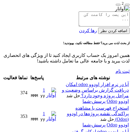
رها کردن
فه کردن نظر
ث لذت می برید؟ فقط مطالعه نکنید، بپیوندید!
 امروز یک حساب کاربری ایجاد کنید تا از ویژگی های انحصاری
ببرید و با جامعه عالی ما تعامل داشته باشید!
نام
نوشته های مرتبط
پاسخ‌ها
نماها
فعالیت
آیا در نرم افزار اودوو odoo امکان
افت گزارش براساس وضعیت و
1
374
حل پروژه وجود دارد؟
حل شد
MMM yy 
وو
Odoo
پرسش-شما
خراج فهرست یا مشاهده
کندگی نقشه پروژه‌ها در اودوو
1
353
حل شد
MMM yy 
وو
Odoo
پرسش-شما
آیا در اودوو odoo امکان گرفتن