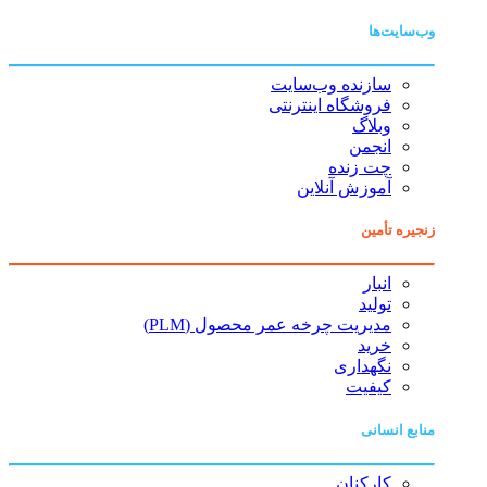
وب‌سایت‌ها
سازنده وب‌سایت
فروشگاه اینترنتی
وبلاگ
انجمن
چت زنده
آموزش آنلاین
زنجیره تأمین
انبار
تولید
مدیریت چرخه عمر محصول (PLM)
خرید
نگهداری
کیفیت
منابع انسانی
کارکنان