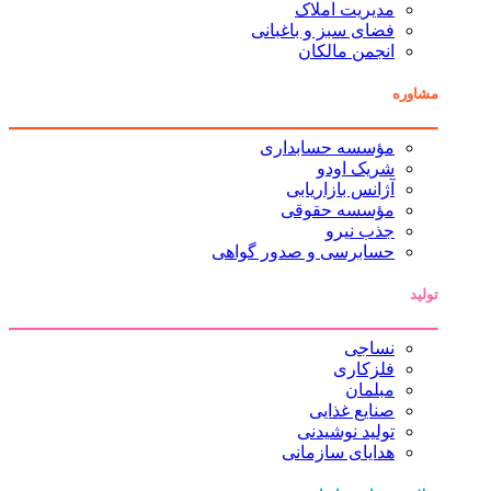
مدیریت املاک
فضای سبز و باغبانی
انجمن مالکان
مشاوره
مؤسسه حسابداری
شریک اودو
آژانس بازاریابی
مؤسسه حقوقی
جذب نیرو
حسابرسی و صدور گواهی
تولید
نساجی
فلزکاری
مبلمان
صنایع غذایی
تولید نوشیدنی
هدایای سازمانی