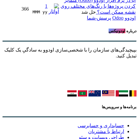
آیا در نرم افزار اودوو (Odoo) متمایز
کردن پروژه‌ها با رنگ‌های مختلف روی
1
366
نقشه ممکن است؟
حل شد
MMM yy 
اودوو
Odoo
پرسش-شما
درباره
اودونیکس
بپیچیدگی‌های سازمان را با شخصی‌سازی اودوو به سادگیِ یک کلیک
تبدیل کنید.
برنامه‌ها و سرویس‌ها
حسابداری و حسابرسی
ارتباط با مشتریان
طراحی وبسایت و سئو