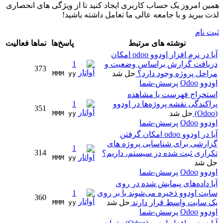
همین امروز یک حساب کاربری ایجاد کنید تا از ویژگی های انحصاری
لذت ببرید و با جامعه عالی ما تعامل داشته باشید!
ثبت نام
نوشته های مرتبط
پاسخ‌ها
نماها
فعالیت
آیا در نرم افزار اودوو odoo امکان
دریافت گزارش براساس وضعیت و
1
373
مراحل پروژه وجود دارد؟
حل شد
MMM yy 
اودوو
Odoo
پرسش-شما
استخراج فهرست یا مشاهده
پراکندگی نقشه پروژه‌ها در اودوو
1
351
(Odoo)
حل شد
MMM yy 
اودوو
Odoo
پرسش-شما
آیا در اودوو odoo امکان گرفتن
گزارشی برای شناسایی پروژه های
1
314
تکراری ثبت شده در سیستم، داریم؟
MMM yy 
حل شد
اودوو
Odoo
پرسش-شما
آیا داده‌های پیمایش شده در روی
سایت اودوو ذخیره می‌شوند یا بر روی
1
360
یک سایت واسط قرار دارند
حل شد
MMM yy 
اودوو
Odoo
پرسش-شما