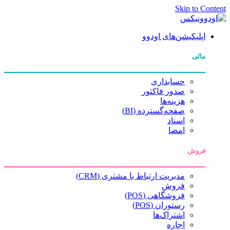
Skip to Content
اپلیکیشن‌های اودوو
مالی
حسابداری
صدور فاکتور
هزینه‌ها
صفحه‌گسترده (BI)
اسناد
امضا
فروش
مدیریت ارتباط با مشتری (CRM)
فروش
فروشگاهی (POS)
رستوران (POS)
اشتراک‌ها
اجاره