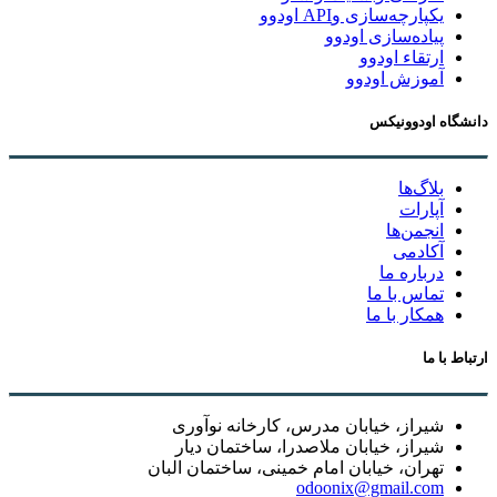
یکپارچه‌سازی وAPI اودوو
پیاده‌سازی اودوو
ارتقاء اودوو
آموزش اودوو
دانشگاه اودوونیکس
بلاگ‌ها
آپارات
انجمن‌ها
آکادمی
درباره ما
تماس با ما
همکار با ما
ارتباط با ما
شیراز، خیابان مدرس، کارخانه نوآوری
شیراز، خیابان ملاصدرا، ساختمان دیار
تهران، خیابان امام خمینی، ساختمان البان
odoonix@gmail.com