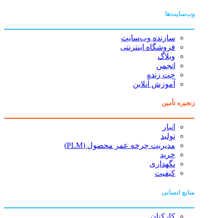
وب‌سایت‌ها
سازنده وب‌سایت
فروشگاه اینترنتی
وبلاگ
انجمن
چت زنده
آموزش آنلاین
زنجیره تأمین
انبار
تولید
مدیریت چرخه عمر محصول (PLM)
خرید
نگهداری
کیفیت
منابع انسانی
کارکنان