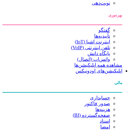
نوبت‌دهی
بهره‌وری
گفتگو
تأییدیه‌ها
اینترنت اشیا (IoT)
تلفن اینترنتی (VoIP)
پایگاه دانش
واتس‌اپ (اتصال)
مشاهده همه اپلیکیشن‌ها
اپلیکیشن‌های اودونیکس
مالی
حسابداری
صدور فاکتور
هزینه‌ها
صفحه‌گسترده (BI)
اسناد
امضا