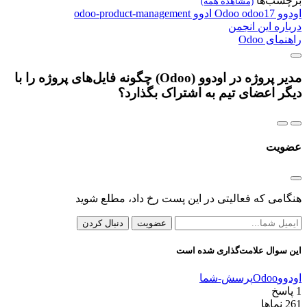
برچسب‌ها
(مشاهده همه)
اودوو
odoo17
Odoo
ادوو
odoo-product-management
درباره این انجمن
راهنمای Odoo
مدیر پروژه در اودوو (Odoo) چگونه فایل‌های پروژه را با
دیگر اعضای تیم به اشتراک بگذارد؟
عضویت
هنگامی که فعالیتی در این پست رخ داد، مطلع شوید
عضویت
دنبال کردن
این سوال علامت‌گذاری شده است
اودوو
Odoo
پرسش-شما
1
پاسخ
261
نماها