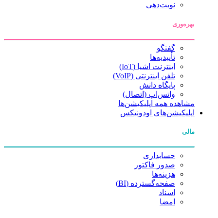
نوبت‌دهی
بهره‌وری
گفتگو
تأییدیه‌ها
اینترنت اشیا (IoT)
تلفن اینترنتی (VoIP)
پایگاه دانش
واتس‌اپ (اتصال)
مشاهده همه اپلیکیشن‌ها
اپلیکیشن‌های اودونیکس
مالی
حسابداری
صدور فاکتور
هزینه‌ها
صفحه‌گسترده (BI)
اسناد
امضا