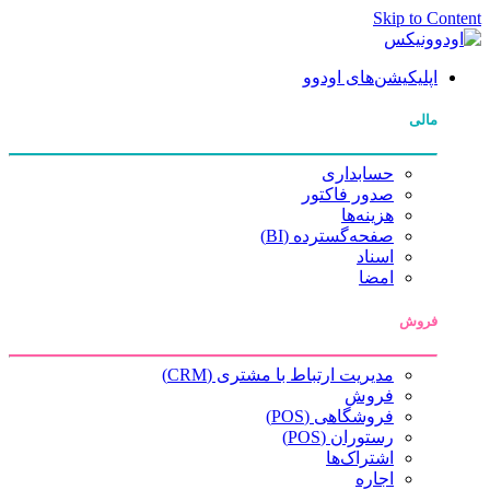
Skip to Content
اپلیکیشن‌های اودوو
مالی
حسابداری
صدور فاکتور
هزینه‌ها
صفحه‌گسترده (BI)
اسناد
امضا
فروش
مدیریت ارتباط با مشتری (CRM)
فروش
فروشگاهی (POS)
رستوران (POS)
اشتراک‌ها
اجاره