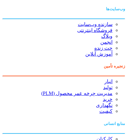
وب‌سایت‌ها
سازنده وب‌سایت
فروشگاه اینترنتی
وبلاگ
انجمن
چت زنده
آموزش آنلاین
زنجیره تأمین
انبار
تولید
مدیریت چرخه عمر محصول (PLM)
خرید
نگهداری
کیفیت
منابع انسانی
کارکنان