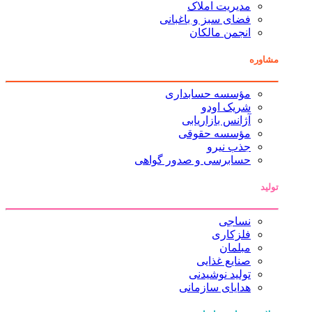
مدیریت املاک
فضای سبز و باغبانی
انجمن مالکان
مشاوره
مؤسسه حسابداری
شریک اودو
آژانس بازاریابی
مؤسسه حقوقی
جذب نیرو
حسابرسی و صدور گواهی
تولید
نساجی
فلزکاری
مبلمان
صنایع غذایی
تولید نوشیدنی
هدایای سازمانی