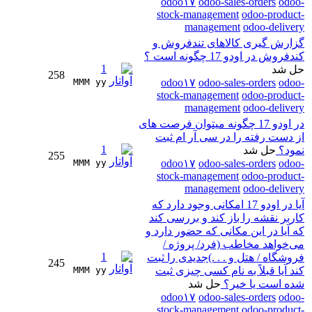
odoo۱۷
odoo-sales-orders
odoo-
stock-management
odoo-product-
management
odoo-delivery
گزارش گیری کالاهای تندفروش و
کندفروش در اودو 17 چگونه است ؟
1
حل شد
258
MMM yy 
odoo۱۷
odoo-sales-orders
odoo-
stock-management
odoo-product-
management
odoo-delivery
در اودو 17 چگونه میتوان فرصت های
از دست رفته را در سی آر ام ثبت
1
نمود؟
حل شد
255
MMM yy 
odoo۱۷
odoo-sales-orders
odoo-
stock-management
odoo-product-
management
odoo-delivery
آیا در اودو 17 امکانی وجود دارد که
کاربر نقشه را باز کند و بررسی کند
که آیا در این مکانی که حضور دارد و
می‌خواهد مخاطب (فرد/ پروژه /
1
فروشگاه / هتل و . . .)جدیدی را ثبت
245
کند آیا قبلاً به نام کسی چیزی ثبت
MMM yy 
شده است یا خیر؟
حل شد
odoo۱۷
odoo-sales-orders
odoo-
stock-management
odoo-product-