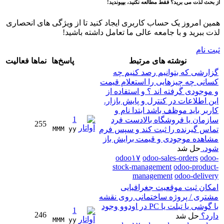
از بحث لذت می برید؟ فقط مطالعه نکنید، بپیوندید!
همین امروز یک حساب کاربری ایجاد کنید تا از ویژگی های انحصاری
لذت ببرید و با جامعه عالی ما تعامل داشته باشید!
ثبت نام
نوشته های مرتبط
پاسخ‌ها
نماها
فعالیت
گزارشی که بتوانیم رصد کنیم چه
کسانی چه چیزهایی را استعلام قیمت
و موجودی گرفته اند ؟ و استفاده از
این اطلاعات در کنترل و پایش بازار.
کاربر باید موظف باشد ابتدا نام و
1
سازمان یا فروشگاه بالادست فرد
255
تماس گیرنده را ثبت کند و سپس فرم
MMM yy 
مشاهده موجودی و قیمت برایش باز
شود.
حل شد
odoo۱۷
odoo-sales-orders
odoo-
stock-management
odoo-product-
management
odoo-delivery
امکان ثبت موقعیت جغرافیایی
مشتری / پروژه ساختمانی روی نقشه
با گوشی یا تبلت یا PC در اودوو وجود
1
246
دارد؟
حل شد
MMM yy 