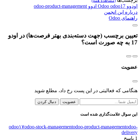
برچسب‌ها
(مشاهده همه)
اودوو
odoo17
Odoo
ادوو
odoo-product-management
درباره این انجمن
راهنمای Odoo
تعیین برچسب (جهت دسته‌بندی بهتر فرصت‌ها) در اودو
17 به چه صورت است؟
عضویت
هنگامی که فعالیتی در این پست رخ داد، مطلع شوید
عضویت
دنبال کردن
این سوال علامت‌گذاری شده است
odoo۱۷
odoo-stock-management
odoo-product-management
odoo-
delivery
1
پاسخ