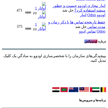
انبار مجازی اودوو چیست و چطور
1
میشه استفاده کرد؟
حل شد
471
MMM yy 
اودوو
Odoo
انبار
حفظ تاریخچه تماس ها با ذکر زمان و
1
375
مدت تماس
حل شد
MMM yy 
Odoo
تماس
ادوو
درباره
اودونیکس
بپیچیدگی‌های سازمان را با شخصی‌سازی اودوو به سادگیِ یک کلیک
تبدیل کنید.
برنامه‌ها و سرویس‌ها