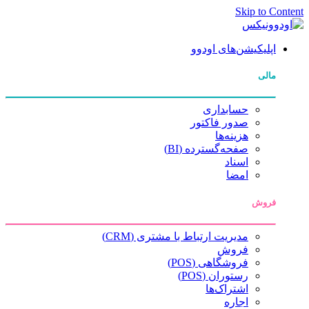
Skip to Content
اپلیکیشن‌های اودوو
مالی
حسابداری
صدور فاکتور
هزینه‌ها
صفحه‌گسترده (BI)
اسناد
امضا
فروش
مدیریت ارتباط با مشتری (CRM)
فروش
فروشگاهی (POS)
رستوران (POS)
اشتراک‌ها
اجاره