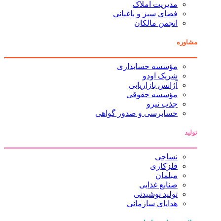
مدیریت املاک
فضای سبز و باغبانی
انجمن مالکان
مشاوره
مؤسسه حسابداری
شریک اودو
آژانس بازاریابی
مؤسسه حقوقی
جذب نیرو
حسابرسی و صدور گواهی
تولید
نساجی
فلزکاری
مبلمان
صنایع غذایی
تولید نوشیدنی
هدایای سازمانی