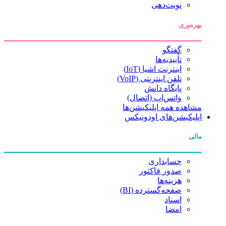
نوبت‌دهی
بهره‌وری
گفتگو
تأییدیه‌ها
اینترنت اشیا (IoT)
تلفن اینترنتی (VoIP)
پایگاه دانش
واتس‌اپ (اتصال)
مشاهده همه اپلیکیشن‌ها
اپلیکیشن‌های اودونیکس
مالی
حسابداری
صدور فاکتور
هزینه‌ها
صفحه‌گسترده (BI)
اسناد
امضا