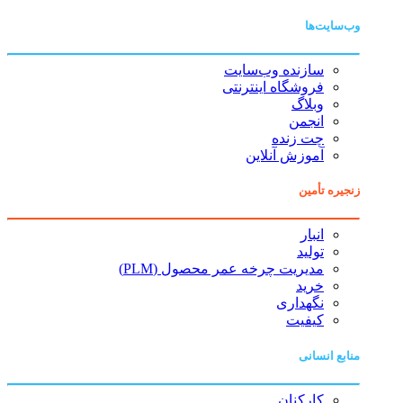
وب‌سایت‌ها
سازنده وب‌سایت
فروشگاه اینترنتی
وبلاگ
انجمن
چت زنده
آموزش آنلاین
زنجیره تأمین
انبار
تولید
مدیریت چرخه عمر محصول (PLM)
خرید
نگهداری
کیفیت
منابع انسانی
کارکنان