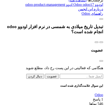
برچسب‌ها
(مشاهده همه)
اودوو
odoo17
Odoo
ادوو
odoo-product-management
درباره این انجمن
راهنمای Odoo
تبدیل تاریخ میلادی به شمسی در نرم افزار اودوو odoo
انجام شده است؟
عضویت
هنگامی که فعالیتی در این پست رخ داد، مطلع شوید
عضویت
دنبال کردن
این سوال علامت‌گذاری شده است
Odoo
1
پاسخ
546
نماها