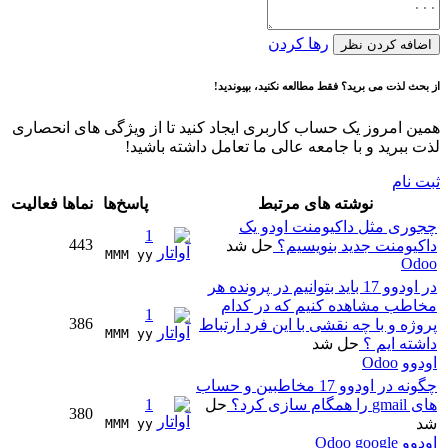
رها کردن
اضافه کردن نظر
از بحث لذت می برید؟ فقط مطالعه نکنید، بپیوندید!
همین امروز یک حساب کاربری ایجاد کنید تا از ویژگی های انحصاری
لذت ببرید و با جامعه عالی ما تعامل داشته باشید!
ثبت نام
نوشته های مرتبط
پاسخ‌ها
نماها
فعالیت
چجوری مثل داکیومنت اودو یک
1
443
داکیومنت جدید بنویسیم؟
حل شد
MMM yy 
Odoo
در اودوو 17 باید بتوانیم در پرونده هر
مخاطب مشاهده کنیم که در کدام
1
386
پروژه و با چه نقشی با این فرد ارتباط
MMM yy 
داشته ایم ؟
حل شد
اودوو
Odoo
چگونه در اودوو 17 مخاطبین و حساب
های gmail را همگام سازی کرد؟
حل
1
380
شد
MMM yy 
اودوو
google
Odoo