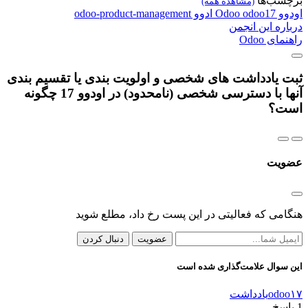
برچسب‌ها
(مشاهده همه)
اودوو
odoo17
Odoo
ادوو
odoo-product-management
درباره این انجمن
راهنمای Odoo
ثبت یادداشت های شخصی و اولویت بندی یا تقسیم بندی
آنها با دسترسی شخصی (نامحدود) در اودوو 17 چگونه
است؟
عضویت
هنگامی که فعالیتی در این پست رخ داد، مطلع شوید
عضویت
دنبال کردن
این سوال علامت‌گذاری شده است
odoo۱۷
یادداشت
1
پاسخ