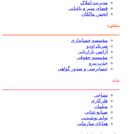
مدیریت املاک
فضای سبز و باغبانی
انجمن مالکان
مشاوره
مؤسسه حسابداری
شریک اودو
آژانس بازاریابی
مؤسسه حقوقی
جذب نیرو
حسابرسی و صدور گواهی
تولید
نساجی
فلزکاری
مبلمان
صنایع غذایی
تولید نوشیدنی
هدایای سازمانی