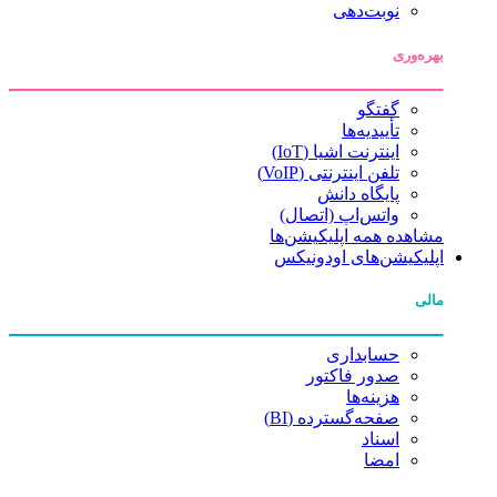
نوبت‌دهی
بهره‌وری
گفتگو
تأییدیه‌ها
اینترنت اشیا (IoT)
تلفن اینترنتی (VoIP)
پایگاه دانش
واتس‌اپ (اتصال)
مشاهده همه اپلیکیشن‌ها
اپلیکیشن‌های اودونیکس
مالی
حسابداری
صدور فاکتور
هزینه‌ها
صفحه‌گسترده (BI)
اسناد
امضا