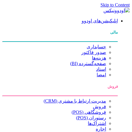
Skip to Content
اپلیکیشن‌های اودوو
مالی
حسابداری
صدور فاکتور
هزینه‌ها
صفحه‌گسترده (BI)
اسناد
امضا
فروش
مدیریت ارتباط با مشتری (CRM)
فروش
فروشگاهی (POS)
رستوران (POS)
اشتراک‌ها
اجاره