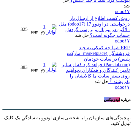
پیوست کرد. شما تا چند عکس؟
حل
شد
odoo۱۷
روش کسب اطلاع از ارسال بار
درخواستی در اودوو 17 (odoo17) مثل
1
325
: لاگین در پورتال و بررسی گردش
MMM yy 
حساب چگونه است؟
حل شد
odoo۱۷
ERP شما چه کمکی به چند
فروشندگی (marketplace- مارکت
پلیس) در سایت خودمان
(Parsital.com) خواهد کرد که از سایر
1
383
تامین کنندگان و همکاران بخواهیم
MMM yy 
روی بستر سایت ما کالایشان را
بفروشند ؟
حل شد
odoo۱۷
درباره
اودونیکس
بپیچیدگی‌های سازمان را با شخصی‌سازی اودوو به سادگیِ یک کلیک
تبدیل کنید.