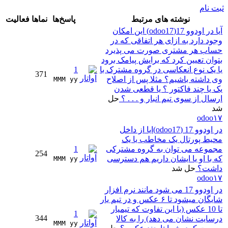
ثبت نام
نوشته های مرتبط
پاسخ‌ها
نماها
فعالیت
آیا در اودوو 17(odoo17) این امکان
وجود دارد به ازای هر اتفاقی که در
حساب هر مشتری صورت می پذیرد
بتوان تعیین کرد که برایش پیامک برود
یا یک نوع انعکاسی در گروه مشترک با
1
371
وی داشته باشیم؟ مثلا پس از اصلاح
MMM yy 
یک یا چند فاکتور ؟ یا قطعی شدن
ارسال از سوی تیم انبار و . . . ؟
حل
شد
odoo۱۷
در اودوو 17 (odoo17)ایا از داخل
محیط پورتال یک مخاطب یا یک
مجموعه می توان به گروه مشترکی
1
254
که با او یا ایشان داریم هم دسترسی
MMM yy 
داشت؟
حل شد
odoo۱۷
در اودوو 17 می شود مانند نرم افزار
شایگان میشود تا ۶ عکس و در تیم یار
تا 10 عکس (با این تفاوت که تیمیار
1
344
درسایت نشان می دهد) را به کالا
MMM yy 