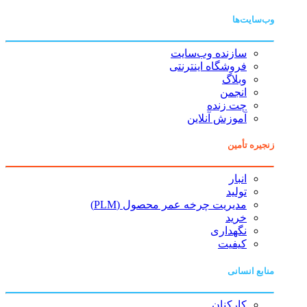
وب‌سایت‌ها
سازنده وب‌سایت
فروشگاه اینترنتی
وبلاگ
انجمن
چت زنده
آموزش آنلاین
زنجیره تأمین
انبار
تولید
مدیریت چرخه عمر محصول (PLM)
خرید
نگهداری
کیفیت
منابع انسانی
کارکنان