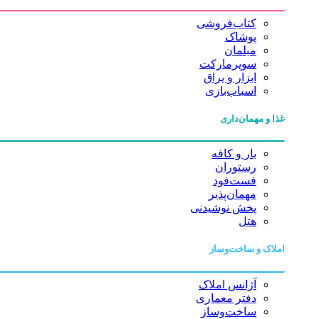
کتاب‌فروشی
پوشاک
مبلمان
سوپرمارکت
ابزار و یراق
اسباب‌بازی
غذا و مهمان‌داری
بار و کافه
رستوران
فست‌فود
مهمان‌پذیر
پخش نوشیدنی
هتل
املاک و ساخت‌وساز
آژانس املاک
دفتر معماری
ساخت‌وساز