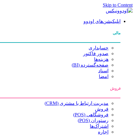
Skip to Content
اپلیکیشن‌های اودوو
مالی
حسابداری
صدور فاکتور
هزینه‌ها
صفحه‌گسترده (BI)
اسناد
امضا
فروش
مدیریت ارتباط با مشتری (CRM)
فروش
فروشگاهی (POS)
رستوران (POS)
اشتراک‌ها
اجاره