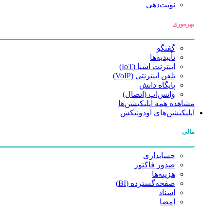
نوبت‌دهی
بهره‌وری
گفتگو
تأییدیه‌ها
اینترنت اشیا (IoT)
تلفن اینترنتی (VoIP)
پایگاه دانش
واتس‌اپ (اتصال)
مشاهده همه اپلیکیشن‌ها
اپلیکیشن‌های اودونیکس
مالی
حسابداری
صدور فاکتور
هزینه‌ها
صفحه‌گسترده (BI)
اسناد
امضا