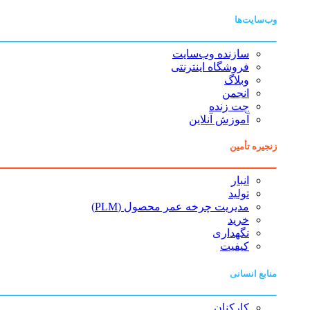
وب‌سایت‌ها
سازنده وب‌سایت
فروشگاه اینترنتی
وبلاگ
انجمن
چت زنده
آموزش آنلاین
زنجیره تأمین
انبار
تولید
مدیریت چرخه عمر محصول (PLM)
خرید
نگهداری
کیفیت
منابع انسانی
کارکنان