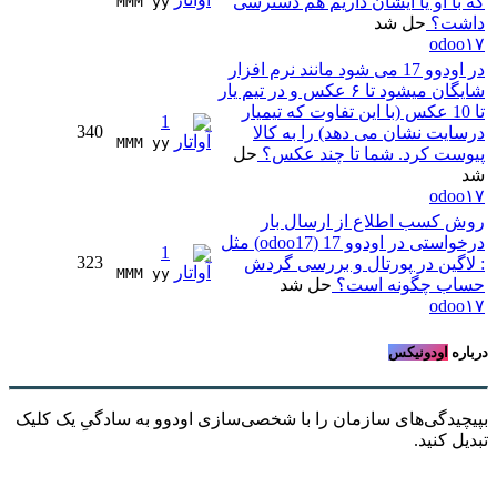
که با او یا ایشان داریم هم دسترسی
MMM yy 
داشت؟
حل شد
odoo۱۷
در اودوو 17 می شود مانند نرم افزار
شایگان میشود تا ۶ عکس و در تیم یار
تا 10 عکس (با این تفاوت که تیمیار
1
340
درسایت نشان می دهد) را به کالا
MMM yy 
پیوست کرد. شما تا چند عکس؟
حل
شد
odoo۱۷
روش کسب اطلاع از ارسال بار
درخواستی در اودوو 17 (odoo17) مثل
1
323
: لاگین در پورتال و بررسی گردش
MMM yy 
حساب چگونه است؟
حل شد
odoo۱۷
درباره
اودونیکس
بپیچیدگی‌های سازمان را با شخصی‌سازی اودوو به سادگیِ یک کلیک
تبدیل کنید.