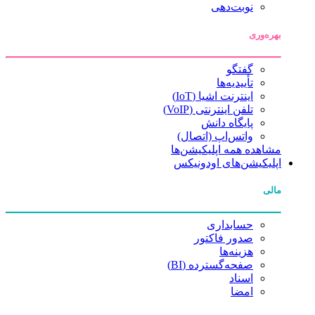
نوبت‌دهی
بهره‌وری
گفتگو
تأییدیه‌ها
اینترنت اشیا (IoT)
تلفن اینترنتی (VoIP)
پایگاه دانش
واتس‌اپ (اتصال)
مشاهده همه اپلیکیشن‌ها
اپلیکیشن‌های اودونیکس
مالی
حسابداری
صدور فاکتور
هزینه‌ها
صفحه‌گسترده (BI)
اسناد
امضا