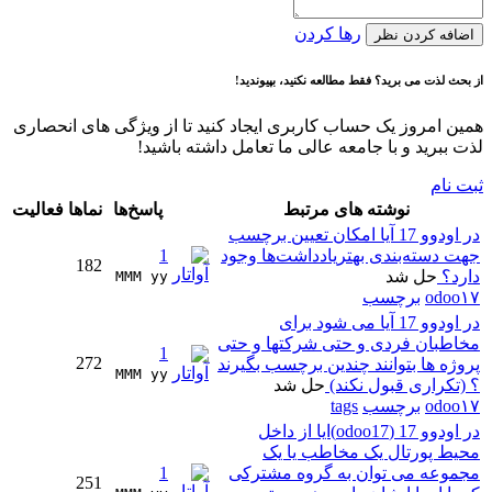
رها کردن
اضافه کردن نظر
از بحث لذت می برید؟ فقط مطالعه نکنید، بپیوندید!
همین امروز یک حساب کاربری ایجاد کنید تا از ویژگی های انحصاری
لذت ببرید و با جامعه عالی ما تعامل داشته باشید!
ثبت نام
نوشته های مرتبط
پاسخ‌ها
نماها
فعالیت
در اودوو 17 آیا امکان تعیین برچسب
جهت دسته‌بندی بهتریادداشت‌ها وجود
1
182
دارد؟
حل شد
MMM yy 
odoo۱۷
برچسب
در اودوو 17 آیا می شود برای
مخاطبان فردی و حتی شرکتها و حتی
1
272
پروژه ها بتوانند چندین برچسب بگیرند
MMM yy 
؟ (تکراری قبول نکند)
حل شد
odoo۱۷
برچسب
tags
در اودوو 17 (odoo17)ایا از داخل
محیط پورتال یک مخاطب یا یک
مجموعه می توان به گروه مشترکی
1
251