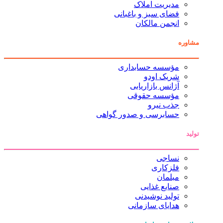
مدیریت املاک
فضای سبز و باغبانی
انجمن مالکان
مشاوره
مؤسسه حسابداری
شریک اودو
آژانس بازاریابی
مؤسسه حقوقی
جذب نیرو
حسابرسی و صدور گواهی
تولید
نساجی
فلزکاری
مبلمان
صنایع غذایی
تولید نوشیدنی
هدایای سازمانی