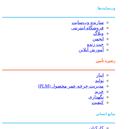
وب‌سایت‌ها
سازنده وب‌سایت
فروشگاه اینترنتی
وبلاگ
انجمن
چت زنده
آموزش آنلاین
زنجیره تأمین
انبار
تولید
مدیریت چرخه عمر محصول (PLM)
خرید
نگهداری
کیفیت
منابع انسانی
کارکنان