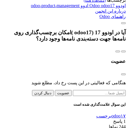
برچسب‌ها
(مشاهده همه)
اودوو
odoo17
Odoo
ادوو
odoo-product-management
درباره این انجمن
راهنمای Odoo
آیا در اودوو 17 (odoo17 )امکان برچسب‌گذاری روی
نامه‌ها جهت دسته‌بندی نامه‌ها وجود دارد؟
عضویت
هنگامی که فعالیتی در این پست رخ داد، مطلع شوید
عضویت
دنبال کردن
این سوال علامت‌گذاری شده است
odoo۱۷
برچسب
1
پاسخ
244
نماها