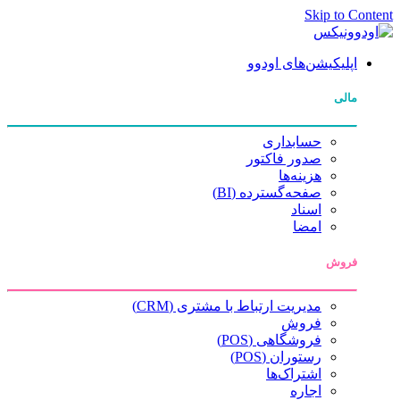
Skip to Content
اپلیکیشن‌های اودوو
مالی
حسابداری
صدور فاکتور
هزینه‌ها
صفحه‌گسترده (BI)
اسناد
امضا
فروش
مدیریت ارتباط با مشتری (CRM)
فروش
فروشگاهی (POS)
رستوران (POS)
اشتراک‌ها
اجاره