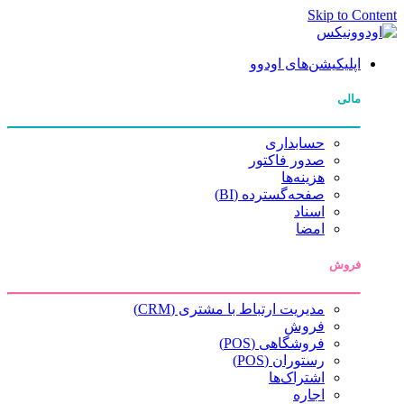
Skip to Content
اپلیکیشن‌های اودوو
مالی
حسابداری
صدور فاکتور
هزینه‌ها
صفحه‌گسترده (BI)
اسناد
امضا
فروش
مدیریت ارتباط با مشتری (CRM)
فروش
فروشگاهی (POS)
رستوران (POS)
اشتراک‌ها
اجاره