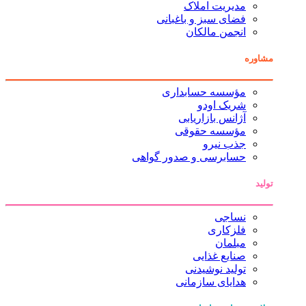
مدیریت املاک
فضای سبز و باغبانی
انجمن مالکان
مشاوره
مؤسسه حسابداری
شریک اودو
آژانس بازاریابی
مؤسسه حقوقی
جذب نیرو
حسابرسی و صدور گواهی
تولید
نساجی
فلزکاری
مبلمان
صنایع غذایی
تولید نوشیدنی
هدایای سازمانی