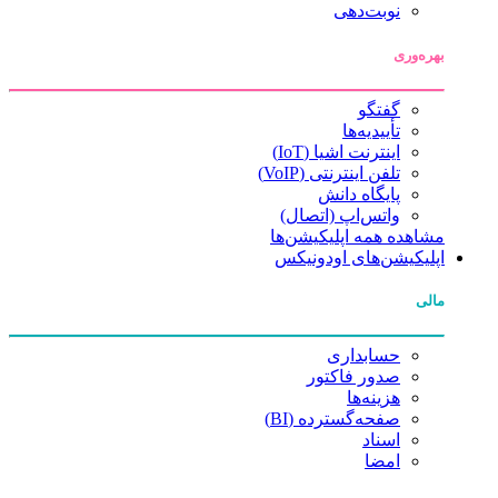
نوبت‌دهی
بهره‌وری
گفتگو
تأییدیه‌ها
اینترنت اشیا (IoT)
تلفن اینترنتی (VoIP)
پایگاه دانش
واتس‌اپ (اتصال)
مشاهده همه اپلیکیشن‌ها
اپلیکیشن‌های اودونیکس
مالی
حسابداری
صدور فاکتور
هزینه‌ها
صفحه‌گسترده (BI)
اسناد
امضا