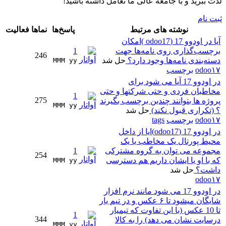
لذت ببرید و با جامعه عالی ما تعامل داشته باشید!
ثبت نام
نوشته های مرتبط
پاسخ‌ها
نماها
فعالیت
آیا در اودوو 17 (odoo17 )امکان
برچسب‌گذاری روی نامه‌ها جهت
1
246
دسته‌بندی نامه‌ها وجود دارد؟
حل شد
MMM yy 
odoo۱۷
برچسب
در اودوو 17 آیا می شود برای
مخاطبان فردی و حتی شرکتها و حتی
1
275
پروژه ها بتوانند چندین برچسب بگیرند
MMM yy 
؟ (تکراری قبول نکند)
حل شد
odoo۱۷
برچسب
tags
در اودوو 17 (odoo17)ایا از داخل
محیط پورتال یک مخاطب یا یک
مجموعه می توان به گروه مشترکی
1
254
که با او یا ایشان داریم هم دسترسی
MMM yy 
داشت؟
حل شد
odoo۱۷
در اودوو 17 می شود مانند نرم افزار
شایگان میشود تا ۶ عکس و در تیم یار
تا 10 عکس (با این تفاوت که تیمیار
1
344
درسایت نشان می دهد) را به کالا
MMM yy 