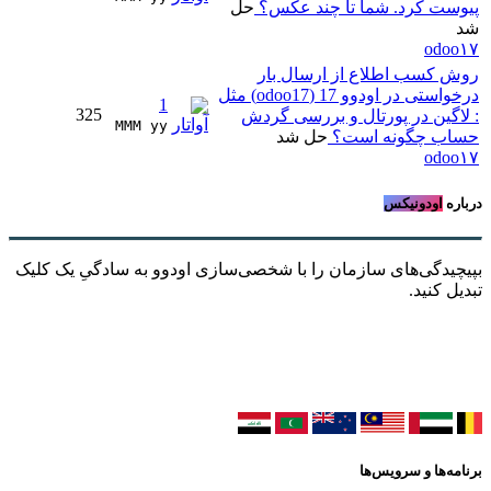
پیوست کرد. شما تا چند عکس؟
حل
شد
odoo۱۷
روش کسب اطلاع از ارسال بار
درخواستی در اودوو 17 (odoo17) مثل
1
325
: لاگین در پورتال و بررسی گردش
MMM yy 
حساب چگونه است؟
حل شد
odoo۱۷
درباره
اودونیکس
بپیچیدگی‌های سازمان را با شخصی‌سازی اودوو به سادگیِ یک کلیک
تبدیل کنید.
برنامه‌ها و سرویس‌ها