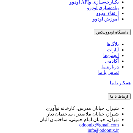
یکپارچه‌سازی وAPI اودوو
پیاده‌سازی اودوو
ارتقاء اودوو
آموزش اودوو
دانشگاه اودوونیکس
بلاگ‌ها
آپارات
انجمن‌ها
آکادمی
درباره ما
تماس با ما
همکار با ما
ارتباط با ما
شیراز، خیابان مدرس، کارخانه نوآوری
شیراز، خیابان ملاصدرا، ساختمان دیار
تهران، خیابان امام خمینی، ساختمان البان
odoonix@gmail.com
info@odoonix.ir