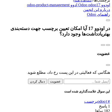
برچسب‌ها
(مشاهده همه)
اودوو
odoo17
Odoo
ادوو
odoo-product-management
درباره این انجمن
راهنمای Odoo
در اودوو 17 آیا امکان تعیین برچسب جهت دسته‌بندی
بهتریادداشت‌ها وجود دارد؟
عضویت
هنگامی که فعالیتی در این پست رخ داد، مطلع شوید
عضویت
دنبال کردن
این سوال علامت‌گذاری شده است
odoo۱۷
برچسب
1
پاسخ
182
نماها