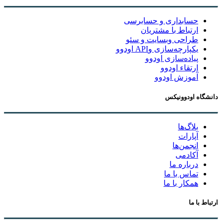
حسابداری و حسابرسی
ارتباط با مشتریان
طراحی وبسایت و سئو
یکپارچه‌سازی وAPI اودوو
پیاده‌سازی اودوو
ارتقاء اودوو
آموزش اودوو
دانشگاه اودوونیکس
بلاگ‌ها
آپارات
انجمن‌ها
آکادمی
درباره ما
تماس با ما
همکار با ما
ارتباط با ما