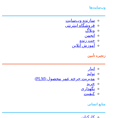
وب‌سایت‌ها
سازنده وب‌سایت
فروشگاه اینترنتی
وبلاگ
انجمن
چت زنده
آموزش آنلاین
زنجیره تأمین
انبار
تولید
مدیریت چرخه عمر محصول (PLM)
خرید
نگهداری
کیفیت
منابع انسانی
کارکنان