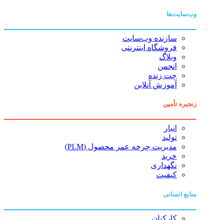
وب‌سایت‌ها
سازنده وب‌سایت
فروشگاه اینترنتی
وبلاگ
انجمن
چت زنده
آموزش آنلاین
زنجیره تأمین
انبار
تولید
مدیریت چرخه عمر محصول (PLM)
خرید
نگهداری
کیفیت
منابع انسانی
کارکنان