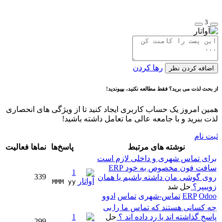
3
رها کردن
اضافه کردن نظر
از بحث لذت می برید؟ فقط مطالعه نکنید، بپیوندید!
همین امروز یک حساب کاربری ایجاد کنید تا از ویژگی های انحصاری
لذت ببرید و با جامعه عالی ما تعامل داشته باشید!
ثبت نام
نوشته های مرتبط
پاسخ‌ها
نماها
فعالیت
برای تماس شهری و داخلی لازم است
سافت فون مخصوص به خود ERP
1
339
روی گوشی مان داشته باشیم یا همان
MMM yy 
زوییپر؟
حل شد
Odoo
ERP
تماس-شهری
تماس
ادوو
چه کسانی هستند که تماس ما را بی
پاسخ گذاشته اند یا رد داده اند ؟
حل
1
299