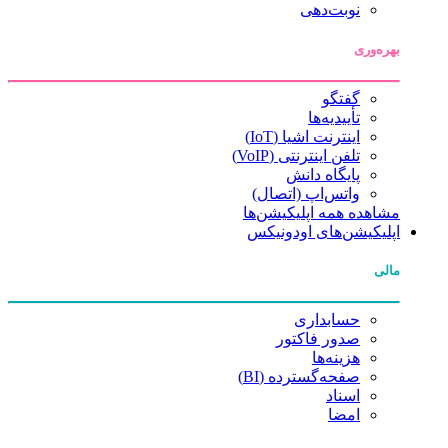
نوبت‌دهی
بهره‌وری
گفتگو
تأییدیه‌ها
اینترنت اشیا (IoT)
تلفن اینترنتی (VoIP)
پایگاه دانش
واتس‌اپ (اتصال)
مشاهده همه اپلیکیشن‌ها
اپلیکیشن‌های اودونیکس
مالی
حسابداری
صدور فاکتور
هزینه‌ها
صفحه‌گسترده (BI)
اسناد
امضا