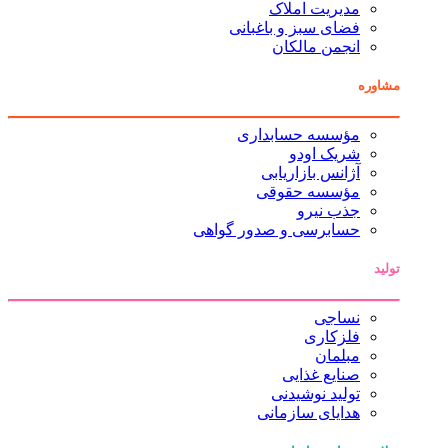
مدیریت املاک
فضای سبز و باغبانی
انجمن مالکان
مشاوره
مؤسسه حسابداری
شریک اودو
آژانس بازاریابی
مؤسسه حقوقی
جذب نیرو
حسابرسی و صدور گواهی
تولید
نساجی
فلزکاری
مبلمان
صنایع غذایی
تولید نوشیدنی
هدایای سازمانی