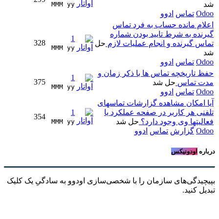
شد
MMM yy 
Odoo
تماس
ادوو
اعلام مانده حساب به فرد تماس
گیرنده به شرط تایید بودن شماره
1
328
تماس گیرنده و انجام عملیات لازم
حل
MMM yy 
شد
Odoo
تماس
ادوو
حفظ تاریخچه تماس ها با ذکر زمان و
1
375
مدت تماس
حل شد
MMM yy 
Odoo
تماس
ادوو
آیا امکان مشاهده گزارشات تماسهای
تلفنی هر کاربر در صفحه عملکرد یا
1
354
فعالیتها وی وجود دارد؟
حل شد
MMM yy 
Odoo
گزارش
تماس
ادوو
درباره
اودونیکس
بپیچیدگی‌های سازمان را با شخصی‌سازی اودوو به سادگیِ یک کلیک
تبدیل کنید.