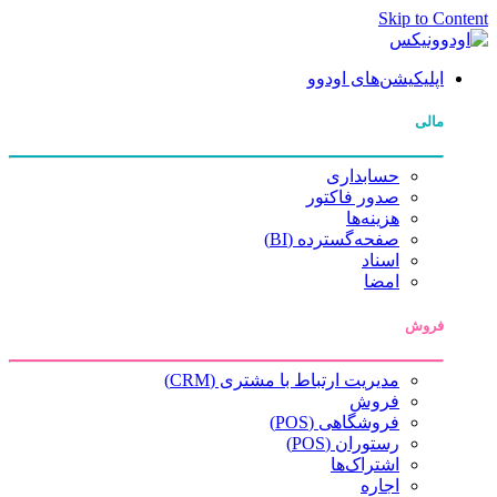
Skip to Content
اپلیکیشن‌های اودوو
مالی
حسابداری
صدور فاکتور
هزینه‌ها
صفحه‌گسترده (BI)
اسناد
امضا
فروش
مدیریت ارتباط با مشتری (CRM)
فروش
فروشگاهی (POS)
رستوران (POS)
اشتراک‌ها
اجاره