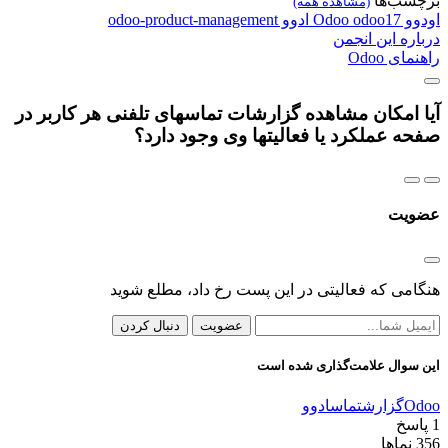
برچسب‌ها
(مشاهده همه)
اودوو
odoo17
Odoo
ادوو
odoo-product-management
درباره این انجمن
راهنمای Odoo
آیا امکان مشاهده گزارشات تماسهای تلفنی هر کاربر در
صفحه عملکرد یا فعالیتها وی وجود دارد؟
عضویت
هنگامی که فعالیتی در این پست رخ داد، مطلع شوید
عضویت
دنبال کردن
این سوال علامت‌گذاری شده است
Odoo
گزارش
تماس
ادوو
1
پاسخ
356
نماها