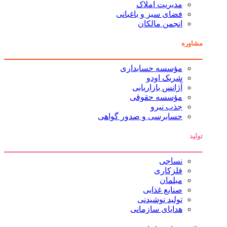
مدیریت املاک
فضای سبز و باغبانی
انجمن مالکان
مشاوره
مؤسسه حسابداری
شریک اودو
آژانس بازاریابی
مؤسسه حقوقی
جذب نیرو
حسابرسی و صدور گواهی
تولید
نساجی
فلزکاری
مبلمان
صنایع غذایی
تولید نوشیدنی
هدایای سازمانی