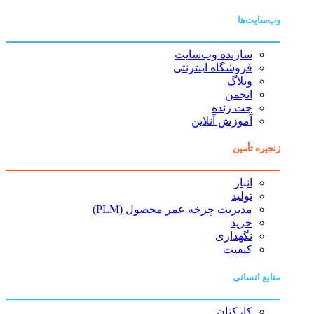
وب‌سایت‌ها
سازنده وب‌سایت
فروشگاه اینترنتی
وبلاگ
انجمن
چت زنده
آموزش آنلاین
زنجیره تأمین
انبار
تولید
مدیریت چرخه عمر محصول (PLM)
خرید
نگهداری
کیفیت
منابع انسانی
کارکنان