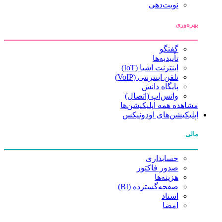
نوبت‌دهی
بهره‌وری
گفتگو
تأییدیه‌ها
اینترنت اشیا (IoT)
تلفن اینترنتی (VoIP)
پایگاه دانش
واتس‌اپ (اتصال)
مشاهده همه اپلیکیشن‌ها
اپلیکیشن‌های اودونیکس
مالی
حسابداری
صدور فاکتور
هزینه‌ها
صفحه‌گسترده (BI)
اسناد
امضا