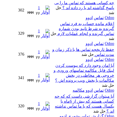
چه کسانی هستند که تماس ما را بی
پاسخ گذاشته اند یا رد داده اند ؟
حل
1
302
شد
MMM yy 
Odoo
تماس
ادوو
اعلام مانده حساب به فرد تماس
گیرنده به شرط تایید بودن شماره
1
329
تماس گیرنده و انجام عملیات لازم
حل
MMM yy 
شد
Odoo
تماس
ادوو
حفظ تاریخچه تماس ها با ذکر زمان و
1
376
مدت تماس
حل شد
MMM yy 
Odoo
تماس
ادوو
آیا امان وجود دارد که پیوست کردن
لینک فایل مکالمه تماسهای ورودی و
خروجی هر مخاطب در بخش
1
341
مکالمات یا بخش ویپ پرونده اش ؟
MMM yy 
حل شد
Odoo
تماس
ادوو
مکالمه
آیا میتوان گزارشی داست که که چه
کسانی هستند که بیش از 6ماه یا
1
320
یکسال هست که با ما تماس نداشته
MMM yy 
اند ؟
حل شد
Odoo
گزارش
تماس-شهری
ادوو