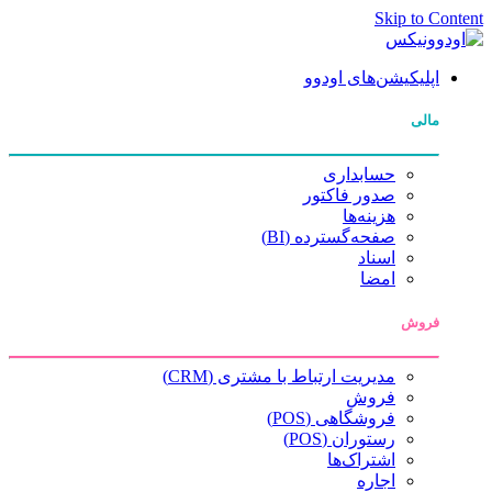
Skip to Content
اپلیکیشن‌های اودوو
مالی
حسابداری
صدور فاکتور
هزینه‌ها
صفحه‌گسترده (BI)
اسناد
امضا
فروش
مدیریت ارتباط با مشتری (CRM)
فروش
فروشگاهی (POS)
رستوران (POS)
اشتراک‌ها
اجاره