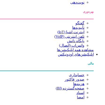
نوبت‌دهی
بهره‌وری
گفتگو
تأییدیه‌ها
اینترنت اشیا (IoT)
تلفن اینترنتی (VoIP)
پایگاه دانش
واتس‌اپ (اتصال)
مشاهده همه اپلیکیشن‌ها
اپلیکیشن‌های اودونیکس
مالی
حسابداری
صدور فاکتور
هزینه‌ها
صفحه‌گسترده (BI)
اسناد
امضا