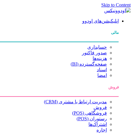
Skip to Content
اپلیکیشن‌های اودوو
مالی
حسابداری
صدور فاکتور
هزینه‌ها
صفحه‌گسترده (BI)
اسناد
امضا
فروش
مدیریت ارتباط با مشتری (CRM)
فروش
فروشگاهی (POS)
رستوران (POS)
اشتراک‌ها
اجاره