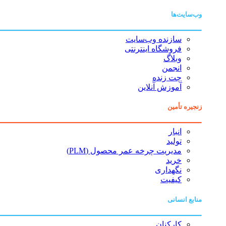
وب‌سایت‌ها
سازنده وب‌سایت
فروشگاه اینترنتی
وبلاگ
انجمن
چت زنده
آموزش آنلاین
زنجیره تأمین
انبار
تولید
مدیریت چرخه عمر محصول (PLM)
خرید
نگهداری
کیفیت
منابع انسانی
کارکنان