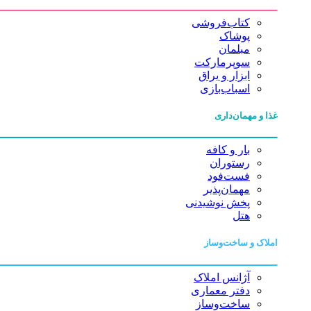
کتاب‌فروشی
پوشاک
مبلمان
سوپرمارکت
ابزار و یراق
اسباب‌بازی
غذا و مهمان‌داری
بار و کافه
رستوران
فست‌فود
مهمان‌پذیر
پخش نوشیدنی
هتل
املاک و ساخت‌وساز
آژانس املاک
دفتر معماری
ساخت‌وساز