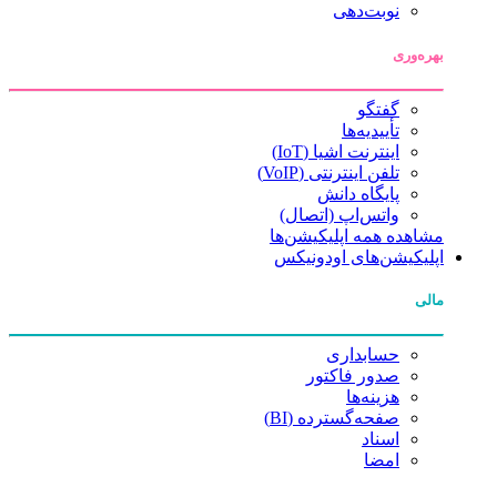
نوبت‌دهی
بهره‌وری
گفتگو
تأییدیه‌ها
اینترنت اشیا (IoT)
تلفن اینترنتی (VoIP)
پایگاه دانش
واتس‌اپ (اتصال)
مشاهده همه اپلیکیشن‌ها
اپلیکیشن‌های اودونیکس
مالی
حسابداری
صدور فاکتور
هزینه‌ها
صفحه‌گسترده (BI)
اسناد
امضا