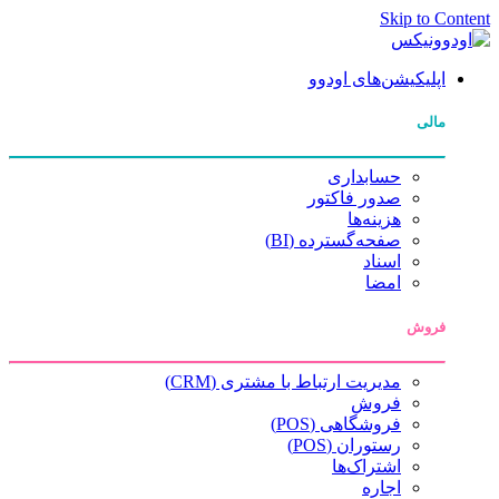
Skip to Content
اپلیکیشن‌های اودوو
مالی
حسابداری
صدور فاکتور
هزینه‌ها
صفحه‌گسترده (BI)
اسناد
امضا
فروش
مدیریت ارتباط با مشتری (CRM)
فروش
فروشگاهی (POS)
رستوران (POS)
اشتراک‌ها
اجاره