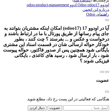
برچسب‌ها
(مشاهده همه)
اودوو
odoo17
Odoo
ادوو
odoo-product-management
درباره این انجمن
راهنمای Odoo
آیا در اودوو 17 (odoo17) امکان اینکه مشتریان بتوانند به
جای پیام رسانها از طریق پورتال با ما در ارتباط باشند و
درخواست و عکس و ... بفرستد ؟ چت کنند ، بطور
خودکار حواله ارسالی شان در قسمت اسناد این مشتری
بایگانی شود همچنین پس از صدور فاکتور، حواله پیوست
شود ، بار ارسال شود ، رسید های کاغذی ، بایگانی
فیزیکی شوند ؟
عضویت
هنگامی که فعالیتی در این پست رخ داد، مطلع شوید
عضویت
دنبال کردن