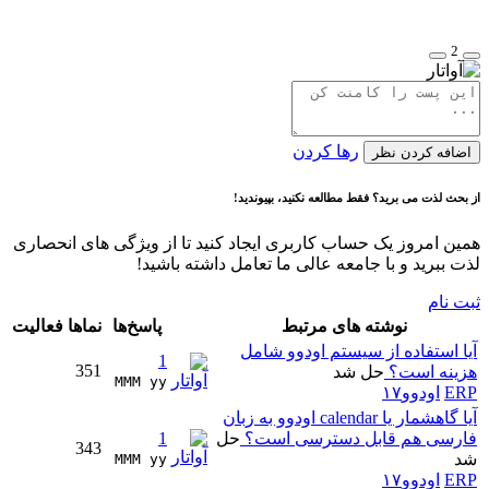
2
رها کردن
اضافه کردن نظر
از بحث لذت می برید؟ فقط مطالعه نکنید، بپیوندید!
همین امروز یک حساب کاربری ایجاد کنید تا از ویژگی های انحصاری
لذت ببرید و با جامعه عالی ما تعامل داشته باشید!
ثبت نام
نوشته های مرتبط
پاسخ‌ها
نماها
فعالیت
آیا استفاده از سیستم اودوو شامل
1
351
هزینه است؟
حل شد
MMM yy 
ERP
اودوو۱۷
آیا گاهشمار یا calendar اودوو به زبان
فارسی هم قابل دسترسی است؟
حل
1
343
شد
MMM yy 
ERP
اودوو۱۷