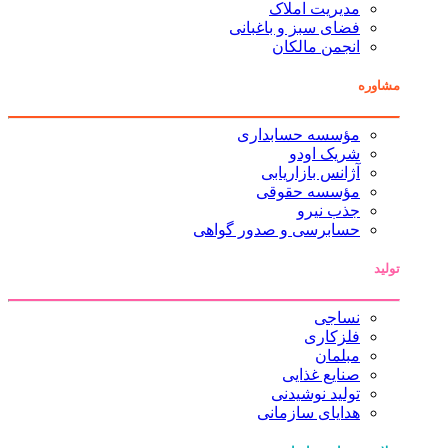
مدیریت املاک
فضای سبز و باغبانی
انجمن مالکان
مشاوره
مؤسسه حسابداری
شریک اودو
آژانس بازاریابی
مؤسسه حقوقی
جذب نیرو
حسابرسی و صدور گواهی
تولید
نساجی
فلزکاری
مبلمان
صنایع غذایی
تولید نوشیدنی
هدایای سازمانی