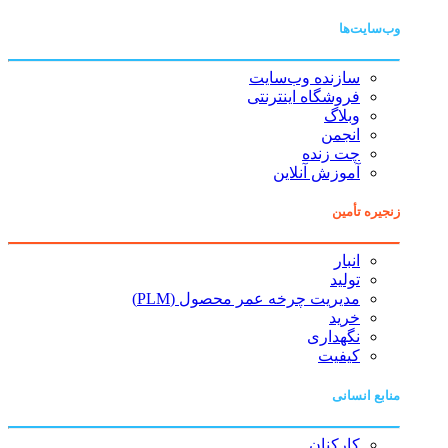
وب‌سایت‌ها
سازنده وب‌سایت
فروشگاه اینترنتی
وبلاگ
انجمن
چت زنده
آموزش آنلاین
زنجیره تأمین
انبار
تولید
مدیریت چرخه عمر محصول (PLM)
خرید
نگهداری
کیفیت
منابع انسانی
کارکنان