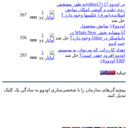
در اودوو 17 (odoo17)به طور مشخص
روی تبلت و گوشی امکان نمایش
1
267
اسلایدی(تورق) عکسها وجود دارد ؟
MMM yy 
حل شد
اودوو۱۷
نمایش-محصول
آیا مشابه بخش Whats New در
1
356
داینامیکز در Odoo وجود دارد؟
حل شد
MMM yy 
چت
ادوو
تعداد کاربرانی که می‌توان به سیستم
1
293
اودوو افزود چقدر است؟
حل شد
MMM yy 
ERP
اودوو۱۷
درباره
اودونیکس
بپیچیدگی‌های سازمان را با شخصی‌سازی اودوو به سادگیِ یک کلیک
تبدیل کنید.