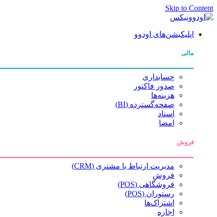
Skip to Content
اپلیکیشن‌های اودوو
مالی
حسابداری
صدور فاکتور
هزینه‌ها
صفحه‌گسترده (BI)
اسناد
امضا
فروش
مدیریت ارتباط با مشتری (CRM)
فروش
فروشگاهی (POS)
رستوران (POS)
اشتراک‌ها
اجاره