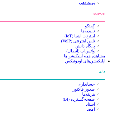
نوبت‌دهی
بهره‌وری
گفتگو
تأییدیه‌ها
اینترنت اشیا (IoT)
تلفن اینترنتی (VoIP)
پایگاه دانش
واتس‌اپ (اتصال)
مشاهده همه اپلیکیشن‌ها
اپلیکیشن‌های اودونیکس
مالی
حسابداری
صدور فاکتور
هزینه‌ها
صفحه‌گسترده (BI)
اسناد
امضا