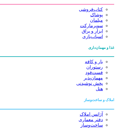
کتاب‌فروشی
پوشاک
مبلمان
سوپرمارکت
ابزار و یراق
اسباب‌بازی
غذا و مهمان‌داری
بار و کافه
رستوران
فست‌فود
مهمان‌پذیر
پخش نوشیدنی
هتل
املاک و ساخت‌وساز
آژانس املاک
دفتر معماری
ساخت‌وساز