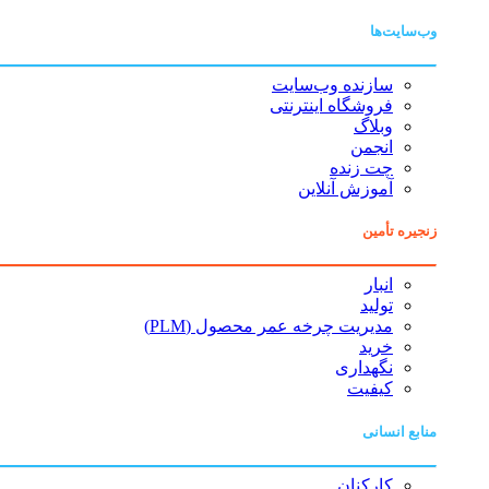
وب‌سایت‌ها
سازنده وب‌سایت
فروشگاه اینترنتی
وبلاگ
انجمن
چت زنده
آموزش آنلاین
زنجیره تأمین
انبار
تولید
مدیریت چرخه عمر محصول (PLM)
خرید
نگهداری
کیفیت
منابع انسانی
کارکنان