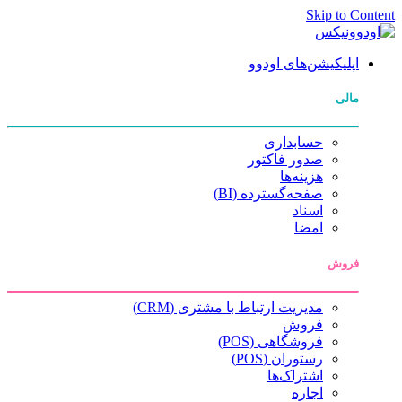
Skip to Content
اپلیکیشن‌های اودوو
مالی
حسابداری
صدور فاکتور
هزینه‌ها
صفحه‌گسترده (BI)
اسناد
امضا
فروش
مدیریت ارتباط با مشتری (CRM)
فروش
فروشگاهی (POS)
رستوران (POS)
اشتراک‌ها
اجاره