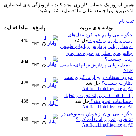
همین امروز یک حساب کاربری ایجاد کنید تا از ویژگی های انحصاری
لذت ببرید و با جامعه عالی ما تعامل داشته باشید!
ثبت نام
نوشته های مرتبط
پاسخ‌ها
نماها
فعالیت
چگونه می‌توانیم عملکرد مدل‌های
1
446
زبانی را ارزیابی کنیم؟
حل شد
MMM yy 
ai
مدل-زبانی
پردازش-زبانهای-طبیعی
چالش‌های اصلی در حوزه مدل‌های
1
زبانی چیست؟
404
ai
مدل-زبانی
پردازش-زبانهای-طبیعی
MMM yy 
NLP
موارد استفاده رایج از یادگیری تحت
1
428
نظارت چیست؟
حل شد
MMM yy 
Artificial.intelligence
ai
AI
آیا ChatGPT می تواند تجزیه و تحلیل
1
436
احساسات انجام دهد؟
حل شد
MMM yy 
Artificial.intelligence
ai
AI
چگونه می توان از هوش مصنوعی در
1
428
تشخیص تصویر استفاده کرد؟
MMM yy 
Artificial.intelligence
ai
AI