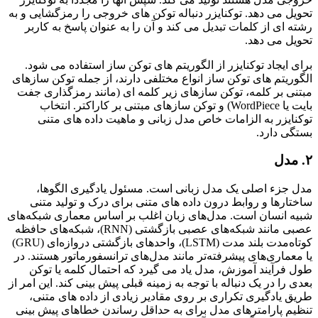
تحویل می دهد. توکنایزر دنباله توکن های خروجی را رمزگشایی و به
رشته ای از کلمات تبدیل می کند و آن را به عنوان پاسخ به کاربر
تحویل می دهد.
برای ایجاد توکنایزر از الگوریتم های توکن ساز استفاده می شود.
الگوریتم های توکن ساز انواع مختلفی دارند، از جمله توکن سازهای
مبتنی بر کلمه، توکن سازهای زیر کلمه ای (مانند رمزگذاری جفت
بایت یا WordPiece) و توکن سازهای مبتنی بر کاراکتر. انتخاب
توکنایزر به الزامات خاص مدل زبانی و ماهیت داده های متنی
بستگی دارد.
۲. مدل
مدل جزء اصلی یک مدل زبانی است. مسئول یادگیری الگوها،
ساختارها و روابط درون داده های متنی برای درک و تولید متنی
شبیه انسان است. مدل‌های زبان اغلب بر اساس معماری شبکه‌های
عصبی مانند شبکه‌های عصبی بازگشتی (RNN)، شبکه‌های حافظه
کوتاه‌مدت بلند مدت (LSTM)، واحدهای بازگشتی دروازه‌ای (GRU)
یا معماری‌های پیشرفته‌تر مانند مدل‌های ترانسفورماتور هستند. در
طول فرآیند آموزش، مدل یاد می گیرد که احتمال کلمه یا توکن
بعدی را در یک دنباله با توجه به زمینه قبلی پیش بینی کند. این امر از
طریق یادگیری تکراری بر روی مقادیر زیادی از داده های متنی،
تنظیم پارامترهای مدل برای به حداقل رساندن خطاهای پیش بینی