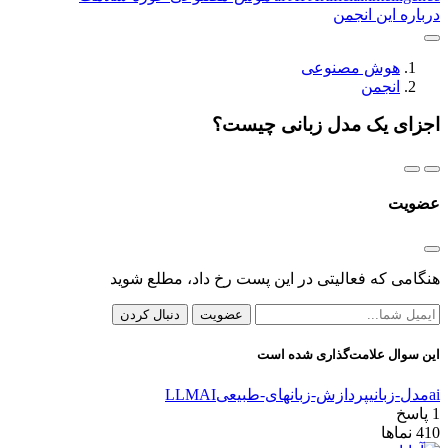
درباره این انجمن
هوش مصنوعی
انجمن
اجزای یک مدل زبانی چیست؟
عضویت
هنگامی که فعالیتی در این پست رخ داد، مطلع شوید
عضویت
دنبال کردن
این سوال علامت‌گذاری شده است
ai
مدل-زبانی
پردازش-زبانهای-طبیعی
AI
LLM
1
پاسخ
410
نماها