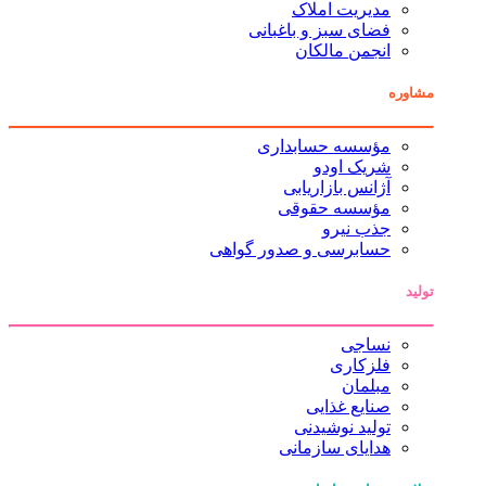
مدیریت املاک
فضای سبز و باغبانی
انجمن مالکان
مشاوره
مؤسسه حسابداری
شریک اودو
آژانس بازاریابی
مؤسسه حقوقی
جذب نیرو
حسابرسی و صدور گواهی
تولید
نساجی
فلزکاری
مبلمان
صنایع غذایی
تولید نوشیدنی
هدایای سازمانی