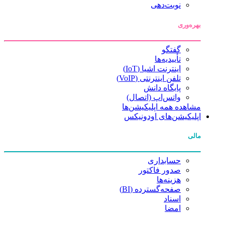
نوبت‌دهی
بهره‌وری
گفتگو
تأییدیه‌ها
اینترنت اشیا (IoT)
تلفن اینترنتی (VoIP)
پایگاه دانش
واتس‌اپ (اتصال)
مشاهده همه اپلیکیشن‌ها
اپلیکیشن‌های اودونیکس
مالی
حسابداری
صدور فاکتور
هزینه‌ها
صفحه‌گسترده (BI)
اسناد
امضا