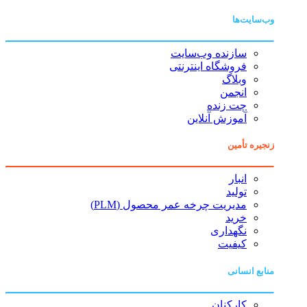
وب‌سایت‌ها
سازنده وب‌سایت
فروشگاه اینترنتی
وبلاگ
انجمن
چت زنده
آموزش آنلاین
زنجیره تأمین
انبار
تولید
مدیریت چرخه عمر محصول (PLM)
خرید
نگهداری
کیفیت
منابع انسانی
کارکنان