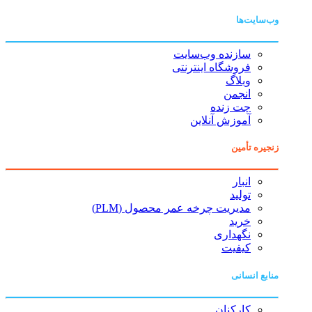
وب‌سایت‌ها
سازنده وب‌سایت
فروشگاه اینترنتی
وبلاگ
انجمن
چت زنده
آموزش آنلاین
زنجیره تأمین
انبار
تولید
مدیریت چرخه عمر محصول (PLM)
خرید
نگهداری
کیفیت
منابع انسانی
کارکنان