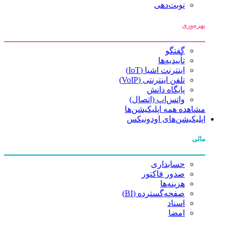
نوبت‌دهی
بهره‌وری
گفتگو
تأییدیه‌ها
اینترنت اشیا (IoT)
تلفن اینترنتی (VoIP)
پایگاه دانش
واتس‌اپ (اتصال)
مشاهده همه اپلیکیشن‌ها
اپلیکیشن‌های اودونیکس
مالی
حسابداری
صدور فاکتور
هزینه‌ها
صفحه‌گسترده (BI)
اسناد
امضا