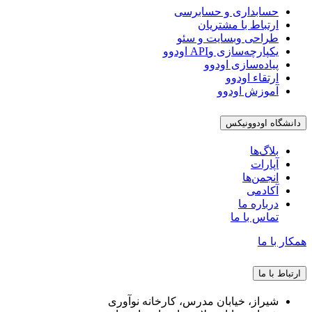
حسابداری و حسابرسی
ارتباط با مشتریان
طراحی وبسایت و سئو
یکپارچه‌سازی وAPI اودوو
پیاده‌سازی اودوو
ارتقاء اودوو
آموزش اودوو
دانشگاه اودوونیکس
بلاگ‌ها
آپارات
انجمن‌ها
آکادمی
درباره ما
تماس با ما
همکار با ما
ارتباط با ما
شیراز، خیابان مدرس، کارخانه نوآوری