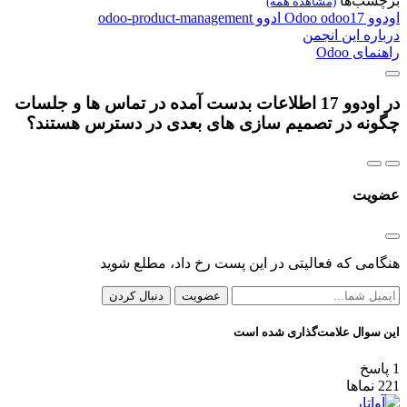
برچسب‌ها
(مشاهده همه)
اودوو
odoo17
Odoo
ادوو
odoo-product-management
درباره این انجمن
راهنمای Odoo
در اودوو 17 اطلاعات بدست آمده در تماس ها و جلسات
چگونه در تصمیم سازی های بعدی در دسترس هستند؟
عضویت
هنگامی که فعالیتی در این پست رخ داد، مطلع شوید
عضویت
دنبال کردن
این سوال علامت‌گذاری شده است
1
پاسخ
221
نماها