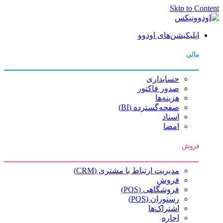
Skip to Content
اپلیکیشن‌های اودوو
مالی
حسابداری
صدور فاکتور
هزینه‌ها
صفحه‌گسترده (BI)
اسناد
امضا
فروش
مدیریت ارتباط با مشتری (CRM)
فروش
فروشگاهی (POS)
رستوران (POS)
اشتراک‌ها
اجاره