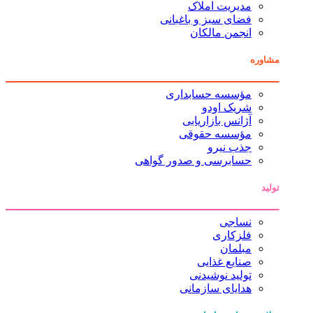
مدیریت املاک
فضای سبز و باغبانی
انجمن مالکان
مشاوره
مؤسسه حسابداری
شریک اودو
آژانس بازاریابی
مؤسسه حقوقی
جذب نیرو
حسابرسی و صدور گواهی
تولید
نساجی
فلزکاری
مبلمان
صنایع غذایی
تولید نوشیدنی
هدایای سازمانی