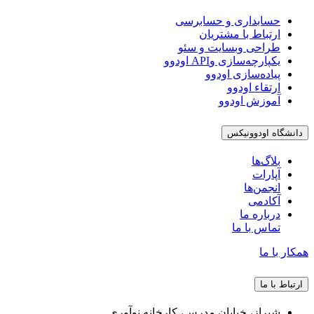
حسابداری و حسابرسی
ارتباط با مشتریان
طراحی وبسایت و سئو
یکپارچه‌سازی وAPI اودوو
پیاده‌سازی اودوو
ارتقاء اودوو
آموزش اودوو
دانشگاه اودوونیکس
بلاگ‌ها
آپارات
انجمن‌ها
آکادمی
درباره ما
تماس با ما
همکار با ما
ارتباط با ما
شیراز، خیابان مدرس، کارخانه نوآوری