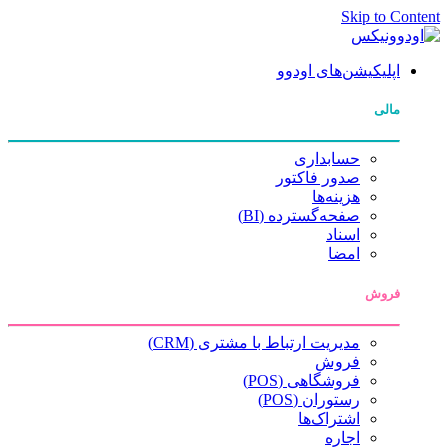
Skip to Content
اپلیکیشن‌های اودوو
مالی
حسابداری
صدور فاکتور
هزینه‌ها
صفحه‌گسترده (BI)
اسناد
امضا
فروش
مدیریت ارتباط با مشتری (CRM)
فروش
فروشگاهی (POS)
رستوران (POS)
اشتراک‌ها
اجاره