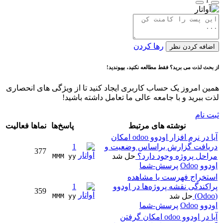
1
رها کردن
اضافه کردن نظر
از بحث لذت می برید؟ فقط مطالعه نکنید، بپیوندید!
همین امروز یک حساب کاربری ایجاد کنید تا از ویژگی های انحصاری
لذت ببرید و با جامعه عالی ما تعامل داشته باشید!
ثبت نام
نوشته های مرتبط
پاسخ‌ها
نماها
فعالیت
آیا در نرم افزار اودوو odoo امکان
دریافت گزارش براساس وضعیت و
1
377
مراحل پروژه وجود دارد؟
حل شد
MMM yy 
اودوو
Odoo
پرسش-شما
استخراج فهرست یا مشاهده
پراکندگی نقشه پروژه‌ها در اودوو
1
359
(Odoo)
حل شد
MMM yy 
اودوو
Odoo
پرسش-شما
آیا در اودوو odoo امکان گرفتن