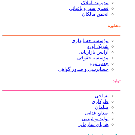
مدیریت املاک
فضای سبز و باغبانی
انجمن مالکان
مشاوره
مؤسسه حسابداری
شریک اودو
آژانس بازاریابی
مؤسسه حقوقی
جذب نیرو
حسابرسی و صدور گواهی
تولید
نساجی
فلزکاری
مبلمان
صنایع غذایی
تولید نوشیدنی
هدایای سازمانی