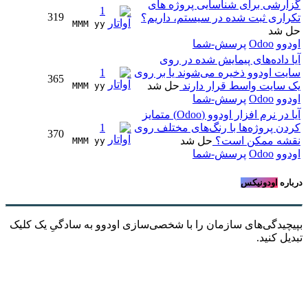
گزارشی برای شناسایی پروژه های
1
319
تکراری ثبت شده در سیستم، داریم؟
MMM yy 
حل شد
اودوو
Odoo
پرسش-شما
آیا داده‌های پیمایش شده در روی
سایت اودوو ذخیره می‌شوند یا بر روی
1
365
یک سایت واسط قرار دارند
حل شد
MMM yy 
اودوو
Odoo
پرسش-شما
آیا در نرم افزار اودوو (Odoo) متمایز
کردن پروژه‌ها با رنگ‌های مختلف روی
1
370
نقشه ممکن است؟
حل شد
MMM yy 
اودوو
Odoo
پرسش-شما
درباره
اودونیکس
بپیچیدگی‌های سازمان را با شخصی‌سازی اودوو به سادگیِ یک کلیک
تبدیل کنید.