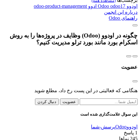
برچسب‌ها
(مشاهده همه)
اودوو
odoo17
Odoo
ادوو
odoo-product-management
درباره این انجمن
راهنمای Odoo
چگونه در اودوو (Odoo) وظایف در پروژه‌ها را به روش
اسکرام بورد مانند بورد ترلو مدیریت کنیم؟
عضویت
هنگامی که فعالیتی در این پست رخ داد، مطلع شوید
عضویت
دنبال کردن
این سوال علامت‌گذاری شده است
اودوو
Odoo
پرسش-شما
1
پاسخ
245
نماها