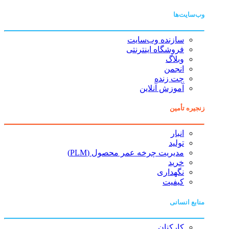
وب‌سایت‌ها
سازنده وب‌سایت
فروشگاه اینترنتی
وبلاگ
انجمن
چت زنده
آموزش آنلاین
زنجیره تأمین
انبار
تولید
مدیریت چرخه عمر محصول (PLM)
خرید
نگهداری
کیفیت
منابع انسانی
کارکنان