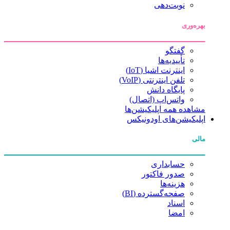
نوبت‌دهی
بهره‌وری
گفتگو
تأییدیه‌ها
اینترنت اشیا (IoT)
تلفن اینترنتی (VoIP)
پایگاه دانش
واتس‌اپ (اتصال)
مشاهده همه اپلیکیشن‌ها
اپلیکیشن‌های اودونیکس
مالی
حسابداری
صدور فاکتور
هزینه‌ها
صفحه‌گسترده (BI)
اسناد
امضا