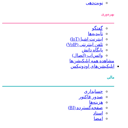
نوبت‌دهی
بهره‌وری
گفتگو
تأییدیه‌ها
اینترنت اشیا (IoT)
تلفن اینترنتی (VoIP)
پایگاه دانش
واتس‌اپ (اتصال)
مشاهده همه اپلیکیشن‌ها
اپلیکیشن‌های اودونیکس
مالی
حسابداری
صدور فاکتور
هزینه‌ها
صفحه‌گسترده (BI)
اسناد
امضا