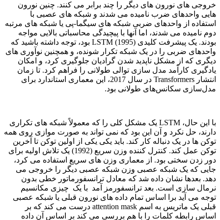
خروجی های نورون های دیگر را چند برابر می کنند. چنین نورون
هایی واحدهای ضرب نامیده می شدند و شبکه های عصبی با
استفاده از واحدهای ضربی شبکه های سیگما-پی یا شبکه های مرتبه
دوم نامیده می شدند، اما آنها با پیچیدگی محاسباتی بالایی مواجه
بودند. یک پیشرفت کلیدی LSTM (1995) بود، توجه داشته باشید که
واحدهای ضربی را در یک شبکه تکرار شونده، و همچنین نوآوری های
دیگری که از مشکل ناپدید شدن گرادیان جلوگیری کرد، و امکان
یادگیری کارآمد مدل سازی توالی طولانی را فراهم کرد. تا زمان
انتشار Transformers در سال 2017، این معماری استاندارد برای
مدل‌سازی سکانس‌های طولانی بود.
با این حال، LSTM یک مشکل کلی را که معمولاً شبکه های تکراری
دارند، حل نکرد و آن این بود که نمی تواند به صورت موازی روی همه
توکن ها در یک دنباله کار کند. باید یکی یکی از اولین توکن تا آخرین
توکن عمل کند. کنترل کننده وزن سریع (1992) یک تلاش اولیه برای
دور زدن سختی بود. از معماری وزن های سریع استفاده می کرد،
جایی که یک شبکه عصبی وزن شبکه عصبی دیگر را خروجی می
دهد. بعدها نشان داده شد که معادل ترانسفورماتور خطی بدون
نرمال سازی است. بعد ترانسفورمز آمد با یک چیزی مکانسیم
توجه می آید برا اساس تمام داده های نورون قبلی یا شبکه عصبی
قبلی یک ماتریس به اسم attention mask درست می کند که بر
اساس رابطه کلمات را با هم بررسی می کند بر اساس آن داده