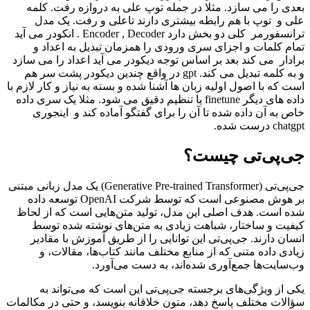
بعدی را می سازد. مثلا در جمله توپ علی به دروازه رفت. کلمه
علی و توپ با هم رابطه بیشتری دارند تاعلی و رفت. یک مدل
ترانسفورمر کلی دو بخش دارد Encoder , Decoder . انکودر می آید
تمام کلمات و اجزای سری ورودی را همزمان تبدیل به اعداد و
برادار می کند بعد بر اساس توجه دیکودر می آید اعداد را می سازد
و به کلمه تبدیل می کند. gpt در واقع چندین دیکودر پشت سر هم
است که با اصول اولیه زبان ها آشنا شده و بسته به نیاز و کار لازم با
داده های دیگر finetune یا تنظیم دقیق می شود. مثلا یک سری داده
خاص به آن داده شده تا آن را برای گفتگو آماده کند و اینجوری
chatgpt درست شده.
جی‌پی‌تی چیست؟
جی‌پی‌تی (Generative Pre-trained Transformer) یک مدل زبانی مبتنی
بر هوش مصنوعی است که توسط شرکت OpenAI توسعه داده
شده است. هدف اصلی این مدل، تولید متن‌هایی است که از لحاظ
کیفیت و ساختار، شباهت زیادی به متن‌های نوشته شده توسط
انسان دارند. جی‌پی‌تی این توانایی را از طریق آموزش با مقادیر
زیادی داده متنی که از منابع مختلف مانند کتاب‌ها، مقالات، و
وب‌سایت‌ها جمع‌آوری شده‌اند، به دست می‌آورد.
یکی از ویژگی‌های برجسته جی‌پی‌تی این است که می‌تواند به
سؤالات مختلف پاسخ دهد، متون خلاقانه بنویسد، و حتی در مکالمات