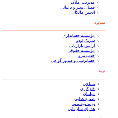
مدیریت املاک
فضای سبز و باغبانی
انجمن مالکان
مشاوره
مؤسسه حسابداری
شریک اودو
آژانس بازاریابی
مؤسسه حقوقی
جذب نیرو
حسابرسی و صدور گواهی
تولید
نساجی
فلزکاری
مبلمان
صنایع غذایی
تولید نوشیدنی
هدایای سازمانی