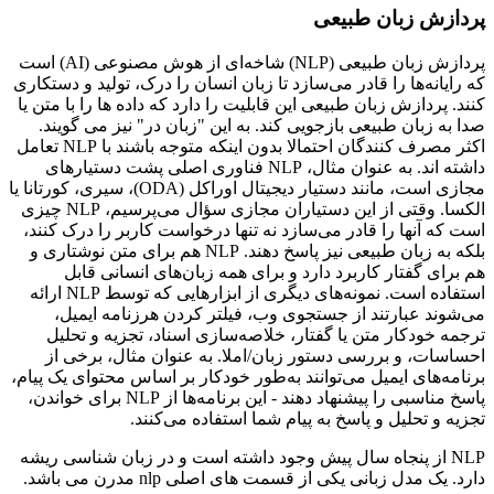
پردازش زبان طبیعی
پردازش زبان طبیعی (NLP) شاخه‌ای از هوش مصنوعی (AI) است
که رایانه‌ها را قادر می‌سازد تا زبان انسان را درک، تولید و دستکاری
کنند. پردازش زبان طبیعی این قابلیت را دارد که داده ها را با متن یا
صدا به زبان طبیعی بازجویی کند. به این "زبان در" نیز می گویند.
اکثر مصرف کنندگان احتمالا بدون اینکه متوجه باشند با NLP تعامل
داشته اند. به عنوان مثال، NLP فناوری اصلی پشت دستیارهای
مجازی است، مانند دستیار دیجیتال اوراکل (ODA)، سیری، کورتانا یا
الکسا. وقتی از این دستیاران مجازی سؤال می‌پرسیم، NLP چیزی
است که آنها را قادر می‌سازد نه تنها درخواست کاربر را درک کنند،
بلکه به زبان طبیعی نیز پاسخ دهند. NLP هم برای متن نوشتاری و
هم برای گفتار کاربرد دارد و برای همه زبان‌های انسانی قابل
استفاده است. نمونه‌های دیگری از ابزارهایی که توسط NLP ارائه
می‌شوند عبارتند از جستجوی وب، فیلتر کردن هرزنامه ایمیل،
ترجمه خودکار متن یا گفتار، خلاصه‌سازی اسناد، تجزیه و تحلیل
احساسات، و بررسی دستور زبان/املا. به عنوان مثال، برخی از
برنامه‌های ایمیل می‌توانند به‌طور خودکار بر اساس محتوای یک پیام،
پاسخ مناسبی را پیشنهاد دهند - این برنامه‌ها از NLP برای خواندن،
تجزیه و تحلیل و پاسخ به پیام شما استفاده می‌کنند.
NLP از پنجاه سال پیش وجود داشته است و در زبان شناسی ریشه
دارد. یک مدل زبانی یکی از قسمت های اصلی nlp مدرن می باشد.