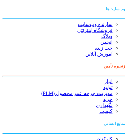
وب‌سایت‌ها
سازنده وب‌سایت
فروشگاه اینترنتی
وبلاگ
انجمن
چت زنده
آموزش آنلاین
زنجیره تأمین
انبار
تولید
مدیریت چرخه عمر محصول (PLM)
خرید
نگهداری
کیفیت
منابع انسانی
کارکنان