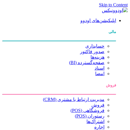
Skip to Content
اپلیکیشن‌های اودوو
مالی
حسابداری
صدور فاکتور
هزینه‌ها
صفحه‌گسترده (BI)
اسناد
امضا
فروش
مدیریت ارتباط با مشتری (CRM)
فروش
فروشگاهی (POS)
رستوران (POS)
اشتراک‌ها
اجاره